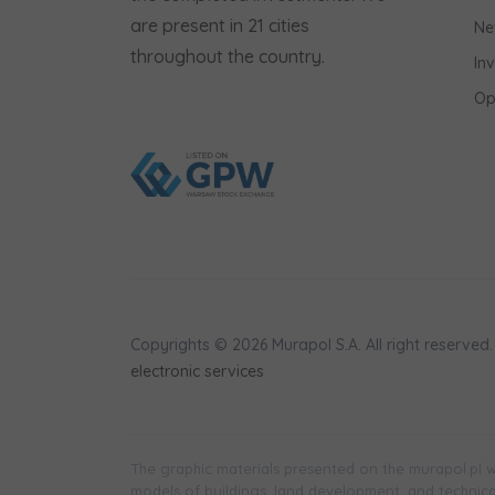
are present in 21 cities
Ne
throughout the country.
In
Op
Copyrights © 2026 Murapol S.A. All right reserved.
electronic services
The graphic materials presented on the murapol.pl we
models of buildings, land development, and technical 