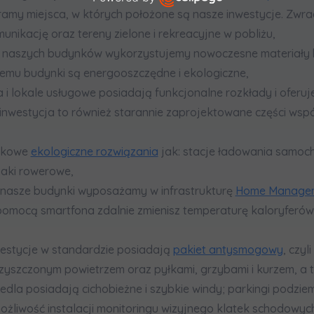
eramy miejsca, w których położone są nasze inwestycje. Zwr
Open link in new window
ikację oraz tereny zielone i rekreacyjne w pobliżu,
 naszych budynków wykorzystujemy nowoczesne materiały b
zemu budynki są energooszczędne i ekologiczne,
a i lokale usługowe posiadają funkcjonalne rozkłady i oferu
inwestycja to również starannie zaprojektowane części wspól
atkowe
ekologiczne rozwiązania
jak: stacje ładowania samoc
jaki rowerowe,
 nasze budynki wyposażamy w infrastrukturę
Home Managem
pomocą smartfona zdalnie zmienisz temperaturę kaloryferów,
westycje w standardzie posiadają
pakiet antysmogowy
, czyl
szczonym powietrzem oraz pyłkami, grzybami i kurzem, a t
edla posiadają cichobieżne i szybkie windy; parkingi podzie
 możliwość instalacji monitoringu wizyjnego klatek schodowy