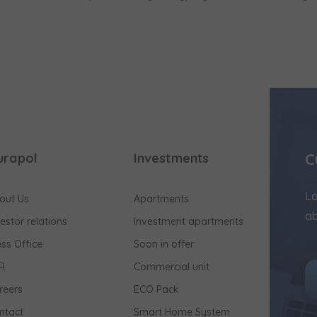
C
urapol
Investments
Lo
out Us
Apartments
ab
vestor relations
Investment apartments
ess Office
Soon in offer
R
Commercial unit
reers
ECO Pack
ntact
Smart Home System