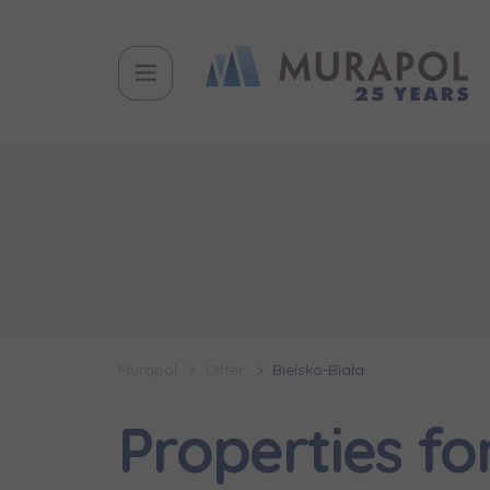
Murapol
Offer
Bielsko-Biała
Properties fo
Name and
Topic
Name and
Name and
Вас заціка