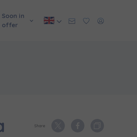
Soon in
offer
a
Share
и нададуть