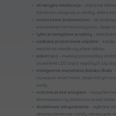
atrakcyjna lokalizacja
– starannie dobi
handlowo-usługową w okolicy, dobrą komun
nowoczesne budownictwo
– do budowy
wskaźnikami termoizolacyjności, dzięki c
tylko przemyślane projekty
– mieszkani
zadbane przestrzenie wspólne
– każda 
wejścia na osiedle czy place zabaw,
pakiet eco
– inwestycje posiadają dod
oświetlenie LED części wspólnych czy sto
inteligentne mieszkania Bielsko-Biała
–
rozwiązań smart home, dzięki którym za 
wody,
ochrona przed smogiem
– wszystkie in
domowników czy lokatorów przed zanieczy
dodatkowe udogodnienia
– wybrane osi
siłownie plenerowe i strefy rekreacyjne;