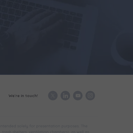
We`re in touch!
 intended solely for presentation purposes. The
trash shelters, ventilation chambers), as well as