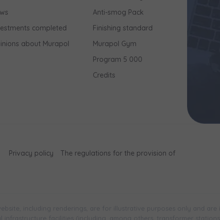
ws
Anti-smog Pack
vestments completed
Finishing standard
inions about Murapol
Murapol Gym
Program 5 000
Credits
Privacy policy
The regulations for the provision of
bsite, including renderings, are for illustrative purposes only and are
infrastructure facilities (including, among others, transformer stations, 