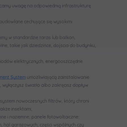
acamy uwagę na odpowiednią infrastrukturę
udowlane cechujące się wysokimi
jemy w standardzie taras lub balkon,
ne, takie jak dziedzińce, dojścia do budynku,
hodów elektrycznych, energooszczędne
ent System
umożliwiającą zainstalowanie
 wyłączysz światło albo zakręcisz dopływ
i system nowoczesnych filtrów, który chroni
akże insektami,
mne i naziemne; panele fotowoltaiczne;
ch, hal garażowych, części wspólnych czy