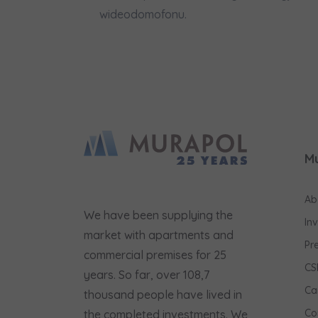
wideodomofonu.
M
Ab
We have been supplying the
In
market with apartments and
Pr
commercial premises for 25
CS
years. So far, over 108,7
Ca
thousand people have lived in
Co
the completed investments. We