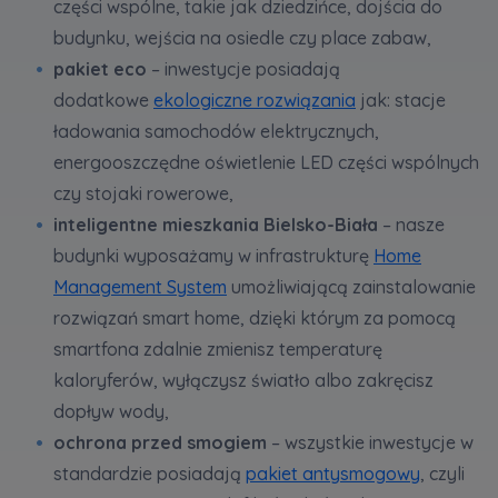
części wspólne, takie jak dziedzińce, dojścia do
the website, as well as to explain the
circumstances of unauthorised use of the
budynku, wejścia na osiedle czy place zabaw,
Website, and for marketing purposes resulting
pakiet eco
– inwestycje posiadają
from legally justified interests pursued by the
dodatkowe
ekologiczne rozwiązania
jak: stacje
Administrator.
ładowania samochodów elektrycznych,
Website activity data may also be shared with
energooszczędne oświetlenie LED części wspólnych
our
trusted partners
.
czy stojaki rowerowe,
Your data is co-administered by the
inteligentne mieszkania Bielsko-Biała
– nasze
companies of Murapol Capital Group
. More
budynki wyposażamy w infrastrukturę
Home
information on processing data, using cookies
Management System
umożliwiającą zainstalowanie
and your rights can be found in
Privacy Policy
.
rozwiązań smart home, dzięki którym za pomocą
smartfona zdalnie zmienisz temperaturę
kaloryferów, wyłączysz światło albo zakręcisz
dopływ wody,
ochrona przed smogiem
– wszystkie inwestycje w
standardzie posiadają
pakiet antysmogowy
, czyli