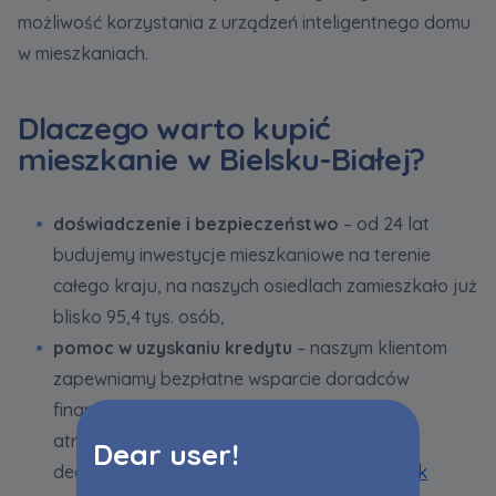
możliwość korzystania z urządzeń inteligentnego domu
w mieszkaniach.
Dlaczego warto kupić
mieszkanie w Bielsku-Białej?
doświadczenie i bezpieczeństwo
– od 24 lat
budujemy inwestycje mieszkaniowe na terenie
całego kraju, na naszych osiedlach zamieszkało już
blisko 95,4 tys. osób,
pomoc w uzyskaniu kredytu
– naszym klientom
zapewniamy bezpłatne wsparcie doradców
finansowych oraz negocjujemy z bankami
atrakcyjne warunki związane z pozyskaniem
Dear user!
decyzji kredytowej w ramach programu
Bank