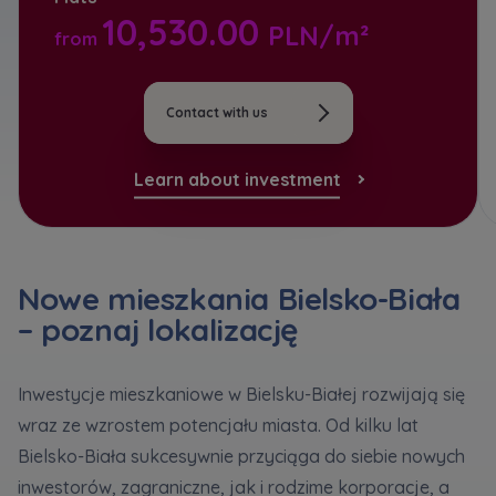
*
Кожна особа має право отримати доступ до
E-mail
10,530.00
PLN/m²
Expand
своїх персональних
... *
from
розширити
Send
Send
I hereby consent to receiving commercial
information from
...
Contact with us
Expand
Регламент надання електронних послуг товариством гк
I’m ordering a customer service in the Ukrainian
Each person is allowed access to the content of
language (Замовляю контакт українською мовою)
Murapol
Learn about investment
their personal data
... *
Expand
I consent to all
We would like to inform that out of care for the
...
Зв’яжіться з нами
Nowe mieszkania Bielsko-Biała
*
Send
– poznaj lokalizację
Expand
I hereby consent to receiving commercial
information from
...
Inwestycje mieszkaniowe w Bielsku-Białej rozwijają się
Expand
wraz ze wzrostem potencjału miasta. Od kilku lat
Each person is allowed access to the content of
Bielsko-Biała sukcesywnie przyciąga do siebie nowych
their personal data
... *
inwestorów, zagraniczne, jak i rodzime korporacje, a