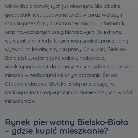
Expand
także dba o rozwój tych już obecnych. Siła lokalnej
gospodarki jest budowana także w coraz większym
Please send notifications about purchasing or
stopniu przez firmy z sektora technologii, informatyki
holding a significant block of shares to
oraz nowoczesnych usług biznesowych. Dzięki temu
notyfikacje@murapol.pl
wykształceni i młodzi ludzie mogą znaleźć pracę pełną
wyzwań na lokalnym rynku pracy. Co więcej, Bielsko-
Biała jest uważana jako jedno z najbardziej
atrakcyjnych miast do życia w Polsce, gdzie dobrze się
mieszka w zadbanym i zielonym otoczeniu. Serwis
Send
Otodom uplasował Bielsko-Białą na 5. pozycji w
rankingu miast o najwyższym poziomie szczęścia wśród
mieszkańców.
Rynek pierwotny Bielsko-Biała
– gdzie kupić mieszkanie?