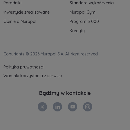
Poradniki
Standard wykończenia
Dane o aktywności na naszej stronie mogą być
Inwestycje zrealizowane
Murapol Gym
także udostępniane
zaufanym partnerom
.
Opinie o Murapol
Program 5 000
Twoje dane są współadministrowane przez
Kredyty
spółki z Grupy Kapitałowej Murapol
. Więcej o
tym jak przetwarzamy dane, wykorzystujemy
cookies i jakie przysługują Ci prawa znajdziesz
w
Polityce prywatności
.
Copyrights © 2026 Murapol S.A. All right reserved.
Polityka prywatności
Warunki korzystania z serwisu
Bądźmy w kontakcie