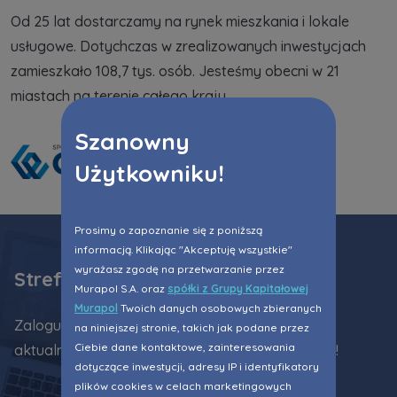
Od 25 lat dostarczamy na rynek mieszkania i lokale
Zawiadomienia o nabyciu lub posiadaniu znacznego
usługowe. Dotychczas w zrealizowanych inwestycjach
pakietu akcji proszę wysyłać na
zamieszkało 108,7 tys. osób. Jesteśmy obecni w 21
notyfikacje@murapol.pl
miastach na terenie całego kraju.
Szanowny
Użytkowniku!
Skontaktuj się z nami
Prosimy o zapoznanie się z poniższą
informacją. Klikając "Akceptuję wszystkie"
wyrażasz zgodę na przetwarzanie przez
Strefa klienta
Murapol S.A. oraz
spółki z Grupy Kapitałowej
Murapol
Twoich danych osobowych zbieranych
Zaloguj się do Strefy klienta i bądź na bieżąco z
na niniejszej stronie, takich jak podane przez
Ciebie dane kontaktowe, zainteresowania
aktualnościami dotyczącymi Twojego mieszkania!
dotyczące inwestycji, adresy IP i identyfikatory
plików cookies w celach marketingowych