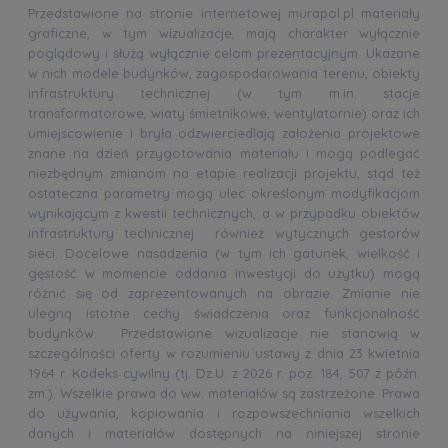
Przedstawione na stronie internetowej murapol.pl materiały
graficzne, w tym wizualizacje, mają charakter wyłącznie
poglądowy i służą wyłącznie celom prezentacyjnym. Ukazane
w nich modele budynków, zagospodarowania terenu, obiekty
infrastruktury technicznej (w tym m.in. stacje
transformatorowe, wiaty śmietnikowe, wentylatornie) oraz ich
umiejscowienie i bryła odzwierciedlają założenia projektowe
znane na dzień przygotowania materiału i mogą podlegać
niezbędnym zmianom na etapie realizacji projektu, stąd też
ostateczna parametry mogą ulec określonym modyfikacjom
wynikającym z kwestii technicznych, a w przypadku obiektów
infrastruktury technicznej również wytycznych gestorów
sieci. Docelowe nasadzenia (w tym ich gatunek, wielkość i
gęstość w momencie oddania inwestycji do użytku) mogą
różnić się od zaprezentowanych na obrazie. Zmianie nie
ulegną istotne cechy świadczenia oraz funkcjonalność
budynków. Przedstawione wizualizacje nie stanowią w
szczególności oferty w rozumieniu ustawy z dnia 23 kwietnia
1964 r. Kodeks cywilny (tj. Dz.U. z 2026 r. poz. 184, 507 z późn.
zm.). Wszelkie prawa do ww. materiałów są zastrzeżone. Prawa
do używania, kopiowania i rozpowszechniania wszelkich
danych i materiałów dostępnych na niniejszej stronie