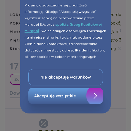
Prosimy o zapoznanie się z poniższą
informacją. Klikając "Akceptuję wszystkie"
Gdańsk, ul. Twarda
LOKALIZACJA
wyrażasz zgodę na przetwarzanie przez
1 pokój
POKOJE
Murapol S.A. oraz
spółki z Grupy Kapitałowej
2
Murapol
Twoich danych osobowych zbieranych
48,9 m
Metraż
na niniejszej stronie, takich jak podane przez
Piętro 3
Piętro
Ciebie dane kontaktowe, zainteresowania
Zarezerwowany
Status
dotyczące inwestycji, adresy IP i identyfikatory
plików cookies w celach marketingowych
17 725,00
polegających na dopasowaniu treści reklamy
zł/m²
do Twoich potrzeb, w tym w oparciu o
profilowanie. Oczywiście, możesz nie wyrazić
Nie akceptuję warunków
Zapytaj o promocję
przedmiotowej zgody klikając ”Nie akceptuję
warunków”.
Dowiedz się więcej
Akceptuję wszystkie
Zaznaczamy, iż zgoda jest dobrowolna i
możesz ją w dowolnym momencie wycofać w
ustawieniach zaawansowanych Twojej
przeglądarki.