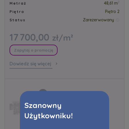
2
48,61 m
Metraż
Piętro 2
Piętro
Zarezerwowany
Status
17 700,00
zł/m²
Zapytaj o promocję
Dowiedz się więcej
3.B.3.06
Szanowny
Apartament
Użytkowniku!
inwestycyjny
Murapol Stoczniova