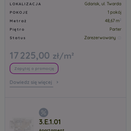
Gdańsk, ul. Twarda
LOKALIZACJA
1 pokój
POKOJE
Zawiadomienia o nabyciu lub posiadaniu znacznego
2
48,67 m
Metraż
pakietu akcji proszę wysyłać na
Parter
Piętro
notyfikacje@murapol.pl
Zarezerwowany
Status
17 225,00
zł/m²
Skontaktuj się z nami
Zapytaj o promocję
Dowiedz się więcej
3.E.1.01
Apartament