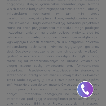
poglądowy i służą wyłącznie celom prezentacyjnym. Ukazane
w nich modele budynków, zagospodarowania terenu, obiekty
infrastruktury technicznej (w tym m.in. stacje
transformatorowe, wiaty śmietnikowe, wentylatornie) oraz ich
umiejscowienie i bryła odzwierciedlają założenia projektowe
znane na dzień przygotowania materiału i mogą podlegać
niezbędnym zmianom na etapie realizacji projektu, stąd też
ostateczna parametry mogą ulec określonym modyfikacjom
wynikającym z kwestii technicznych, a w przypadku obiektów
infrastruktury technicznej również wytycznych gestorów
sieci. Docelowe nasadzenia (w tym ich gatunek, wielkość i
gęstość w momencie oddania inwestycji do użytku) mogą
różnić się od zaprezentowanych na obrazie. Zmianie nie
ulegną istotne cechy świadczenia oraz funkcjonalność
budynków. Przedstawione wizualizacje nie stanowią w
szczególności oferty w rozumieniu ustawy z dnia 23 kwietnia
1964 r. Kodeks cywilny (tj. Dz.U. z 2026 r. poz. 184, 507 z późn.
zm.). Wszelkie prawa do ww. materiałów są zastrzeżone. Prawa
do używania, kopiowania i rozpowszechniania wszelkich
danych i materiałów dostępnych na niniejszej stronie
internetowej podlegają w szczególności przepisom ustawy z
dnia 4 lutego 1994 r. o Prawie autorskim i prawach