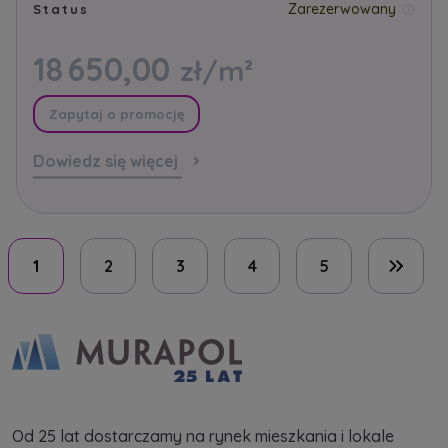
Zarezerwowany
Status
18 650,00
zł/m²
Zapytaj o promocję
Dowiedz się więcej
1
2
3
4
5
Ostatn
Od 25 lat dostarczamy na rynek mieszkania i lokale