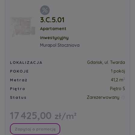
3.C.5.01
Apartament
inwestycyjny
Murapol Stoczniova
Gdańsk, ul. Twarda
LOKALIZACJA
1 pokój
POKOJE
2
41,2 m
Metraż
Piętro 5
Piętro
Zarezerwowany
Status
17 425,00
zł/m²
Zapytaj o promocję