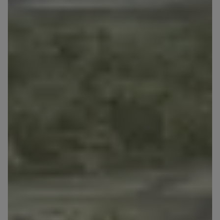
Zawiadomienia o nabyciu lub posiadaniu znacznego
pakietu akcji proszę wysyłać na
notyfikacje@murapol.pl
Skontaktuj się z nami