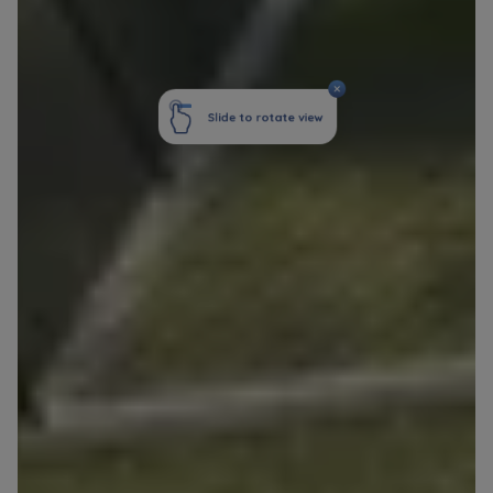
marketingowych, które wynikają z prawnie
uzasadnionych interesów realizowanych przez
Administratora.
Dane o aktywności na naszej stronie mogą być
także udostępniane
zaufanym partnerom
.
Twoje dane są współadministrowane przez
spółki z Grupy Kapitałowej Murapol
. Więcej o
tym jak przetwarzamy dane, wykorzystujemy
cookies i jakie przysługują Ci prawa znajdziesz
w
Polityce prywatności
.