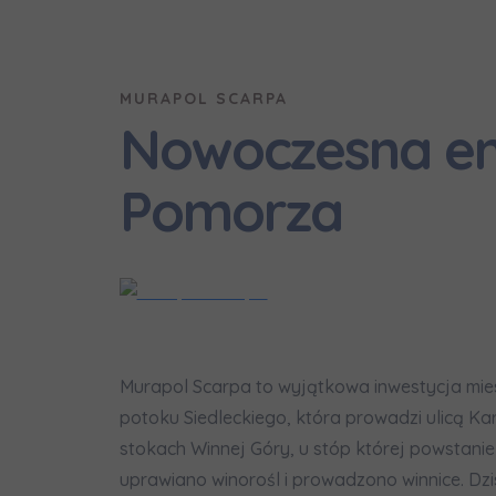
In
Ro
Wy
MURAPOL SCARPA
Ro
Nowoczesna en
Ka
Ro
Pomorza
Zawiadomie
na
notyfikac
Murapol Scarpa to wyjątkowa inwestycja mie
potoku Siedleckiego, która prowadzi ulicą K
stokach Winnej Góry, u stóp której powstani
uprawiano winorośl i prowadzono winnice. Dzi