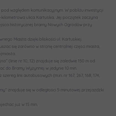
 pod względem komunikacyjnym. W pobliżu inwestycji
-kilometrowa ulica Kartuska. Jej początek zaczyna
miejsca historycznej bramy Nowych Ogrodów przy
ego Miasta dzięki bliskości ul. Kartuskiej.
szać się zarówno w stronę centralnej części miasta,
jmiasta.
” (linie nr 10, 12) znajduje się zaledwie 150 m od
chać do Bramy Wyżynnej w jedynie 10 min.
zereg linii autobusowych (m.in. nr 167, 267, 168, 174,
y” znajduje się w odległości 5-minutowej przejażdżki
echać już w 15 min.