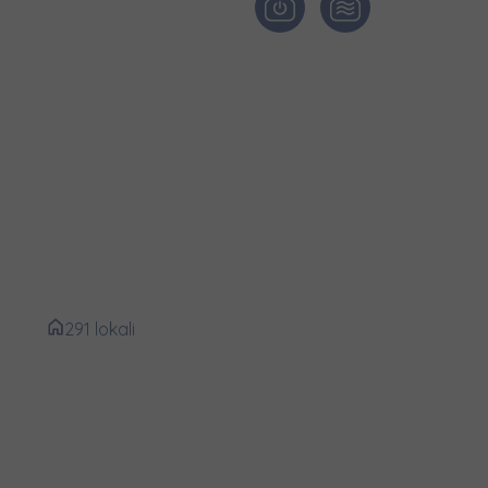
и нададуть
arpa
291 lokali
k