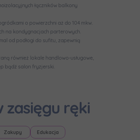
moizolacyjnych łączników balkony
ogródkami o powierzchni aż do 104 mkw.
ch na kondygnacjach parterowych.
mal od podłogi do sufitu, zapewnią
taną również lokale handlowo-usługowe,
p bądź salon fryzjerski.
 zasięgu ręki
Zakupy
Edukacja