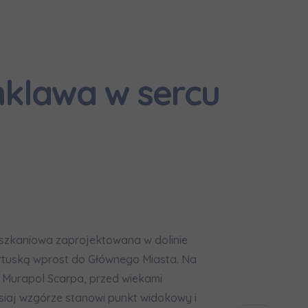
formujemy, że w trosce o najwyższą jakość i
... *
zwiń
rażam zgodę na otrzymywanie informacji handlowych od
...
zwiń
klawa w sercu
żdej osobie przysługuje prawo dostępu do treści swoich
... *
zwiń
nia o nabyciu lub posiadaniu znacznego pakietu akcji pros
je@murapol.pl
szkaniowa zaprojektowana w dolinie
artuską wprost do Głównego Miasta. Na
Skontaktuj się z nami
e Murapol Scarpa, przed wiekami
siaj wzgórze stanowi punkt widokowy i