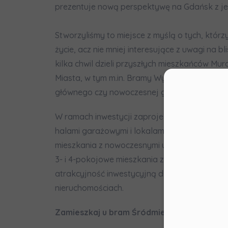
prezentuje nową perspektywę na Gdańsk z jeg
Stworzyliśmy to miejsce z myślą o tych, któr
życie, acz nie mniej interesujące z uwagi na bl
kilka chwil dzieli przyszłych mieszkańców 
Miasta, w tym m.in. Bramy Wyżynnej i fonta
Moż
głównego czy nowoczesnej galerii handlowe
W ramach inwestycji zaprojektowaliśmy dwa 
Sza
halami garażowymi i lokalami usługowymi. S
mieszkania z nowoczesnymi udogodnieniami. F
3- i 4-pokojowe mieszkania zapewnią zarówno
Prosimy
wszyst
atrakcyjność inwestycyjną dla osób pragnący
spółki
nieruchomościach.
zbieran
kontak
Zamieszkaj u bram Śródmieścia i odkryj w
identy