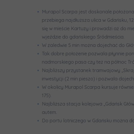
Murapol Scarpa jest doskonale położona
przebiega najdłuższa ulica w Gdańsku, 12
się w mieście Kartuzy i prowadzi aż do 
wjeździe do gdańskiego Śródmieścia.
W zaledwie 5 min można dojechać do Główn
Tak dobre położenie pozwala płynnie poru
nadmorskiego pasa czy też na północ Tró
Najbliższy przystanek tramwajowy „Skrajna
inwestycji (2 min pieszo) i pozwala doje
W okolicy Murapol Scarpa kursuje również s
175).
Najbliższa stacja kolejowa „Gdańsk Główn
autem.
Do portu lotniczego w Gdańsku można doj