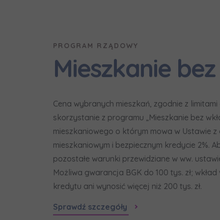
Надаю в
Wybierz m
Wyraża
Wyraża
По
PROGRAM RZĄDOWY
Wybierz 
ро
In
In
Mieszkanie bez
Ro
Ro
Да
Imię i nazw
ро
Wy
Wy
Ro
Ro
Ко
Cena wybranych mieszkań, zgodnie z limitami
ро
Ka
Ka
skorzystanie z programu „Mieszkanie bez wkł
E-mail
Ro
Ro
mieszkaniowego o którym mowa w Ustawie z dn
Регламент н
mieszkaniowym i bezpiecznym kredycie 2%. Ab
pozostałe warunki przewidziane w ww. ustaw
Możliwa gwarancja BGK do 100 tys. zł; wkład
Zamawi
kredytu ani wynosić więcej niż 200 tys. zł.
Wyraża
Sprawdź szczegóły