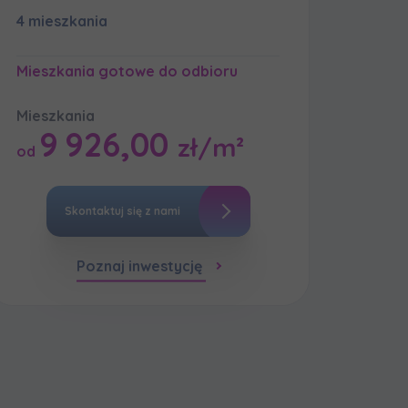
4 mieszkania
Mieszkania gotowe do odbioru
мовою)
Mieszkania
9 926,00
zł/m²
od
Skontaktuj się z nami
Poznaj inwestycję
мовою)