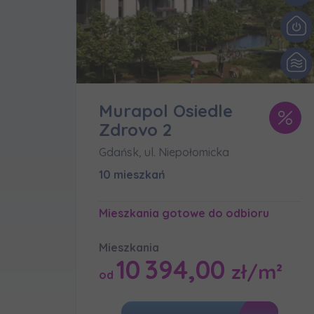
In
Ro
Wy
Ro
Ka
Ro
Murapol Osiedle
Zdrovo 2
Zawiadomie
Gdańsk, ul. Niepołomicka
na
10 mieszkań
notyfikac
Mieszkania gotowe do odbioru
Mieszkania
10 394,00
zł/m²
od