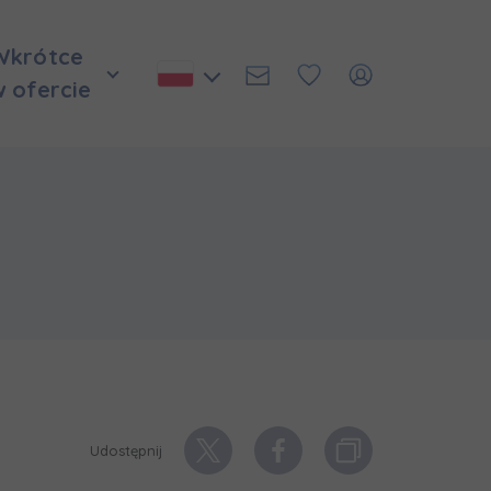
Wkrótce
w ofercie
Udostępnij