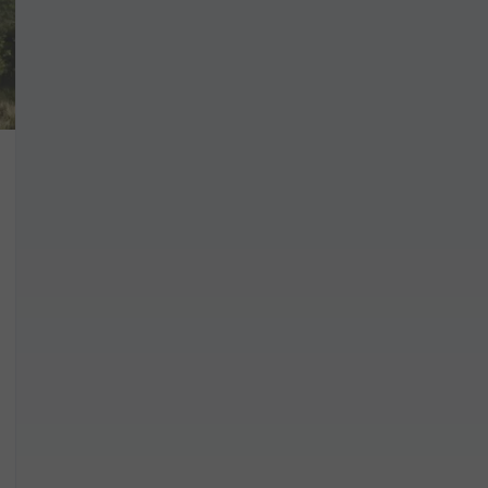
formujemy, że w trosce o najwyższą jakość i
... *
zwiń
rażam zgodę na otrzymywanie informacji handlowych od
...
zwiń
żdej osobie przysługuje prawo dostępu do treści swoich
... *
zwiń
nia o nabyciu lub posiadaniu znacznego pakietu akcji pros
je@murapol.pl
Skontaktuj się z nami