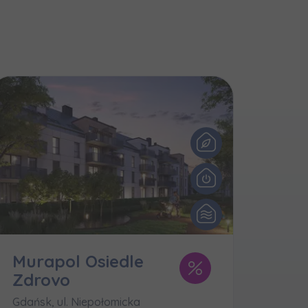
и нададуть
Murapol Osiedle
Zdrovo
Gdańsk, ul. Niepołomicka
k