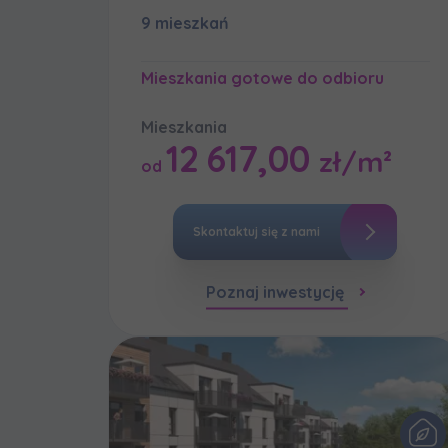
9 mieszkań
Надаю в
Wybierz m
Proszę
Wyraża
Wyraża
Mieszkania gotowe do odbioru
По
Wybierz 
ро
Zamawi
In
In
Mieszkania
Ro
Ro
Да
12 617,00
Imię i nazw
zł/m²
Wyraża
od
ро
Wy
Wy
Ro
Ro
Ко
In
ро
Ro
Skontaktuj się z nami
Ka
Ka
E-mail
Ro
Ro
Wy
Регламент н
Ro
Poznaj inwestycję
Ka
Ro
Zamawi
Wyraża