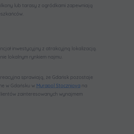
Balkony lub tarasy z ogródkami zapewniają
eszkańców.
cjał inwestycyjny z atrakcyjną lokalizacją.
nie lokalnym rynkiem najmu.
ekreacyjna sprawiają, że Gdańsk pozostaje
yjne w Gdańsku w
Murapol Stoczniova
na
 klientów zainteresowanych wynajmem