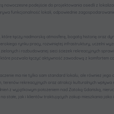
ą nowoczesne podejście do projektowania osiedli z lokaliz
grywa funkcjonalność lokali, odpowiednie zagospodarowanie
 które łączy nadmorską atmosferę, bogatą historię oraz dy
rokiego rynku pracy, rozwiniętej infrastruktury, uczelni wyż
 zielonych i rozbudowanej sieci ścieżek rekreacyjnych spraw
a, które pozwala łączyć aktywność zawodową z komfortem c
czenie ma nie tylko sam standard lokalu, ale również jego o
 terenów rekreacyjnych oraz atrakcji kulturalnych wpływa 
ogodnień z wyjątkowym położeniem nad Zatoką Gdańską, nier
a stałe, jak i klientów traktujących zakup mieszkania jako 