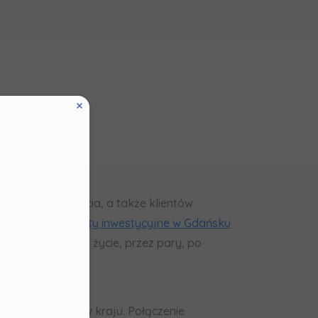
u
 miejsca do życia, a także klientów
ania
i
apartamenty inwestycyjne w Gdańsku
ę
az
ch samodzielne życie, przez pary, po
ne
ych na
mieszkaniowych w kraju. Połączenie