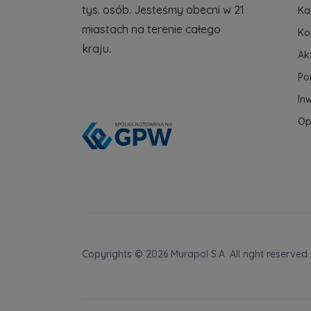
tys. osób. Jesteśmy obecni w 21
Ka
miastach na terenie całego
Ko
kraju.
Ak
Po
In
Op
Copyrights © 2026 Murapol S.A. All right reserved.