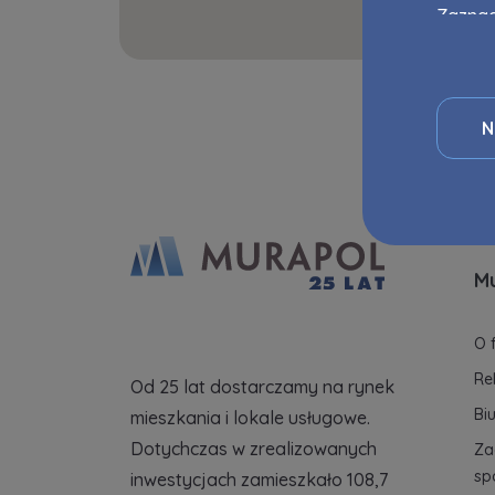
Zaznac
Zawiadomie
momenc
na
przegl
notyfikac
Strona 
N
statys
świadc
niedoz
market
realiz
M
Dane o
zaufa
O 
Twoje 
Murap
Re
Od 25 lat dostarczamy na rynek
i jakie
Bi
mieszkania i lokale usługowe.
Dotychczas w zrealizowanych
Za
sp
inwestycjach zamieszkało 108,7