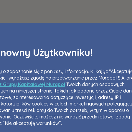
zwiń
zwiń
жна особа має право отримати доступ до своїх персональних
... *
зширити
żdej osobie przysługuje prawo dostępu do treści swoich
żdej osobie przysługuje prawo dostępu do treści swoich
... *
... *
zwiń
zwiń
адання електронних послуг товариством гк Murapol
Wyślij
Wyślij
nowny Użytkowniku!
am obsługę w języku ukraińskim (Замовляю контакт українською 
Зв’яжіться з нами
m wszystkie zgody
 o zapoznanie się z poniższą informacją. Klikając "Akceptuj
kie" wyrażasz zgodę na przetwarzanie przez Murapol S.A. or
formujemy, że w trosce o najwyższą jakość i
... *
 z Grupy Kapitałowej Murapol
Twoich danych osobowych
zwiń
ych na niniejszej stronie, takich jak podane przez Ciebie da
rażam zgodę na otrzymywanie informacji handlowych od
...
towe, zainteresowania dotyczące inwestycji, adresy IP i
zwiń
fikatory plików cookies w celach marketingowych polegając
waniu treści reklamy do Twoich potrzeb, w tym w oparciu o
żdej osobie przysługuje prawo dostępu do treści swoich
... *
owanie. Oczywiście, możesz nie wyrazić przedmiotowej zgody
zwiń
ąc ”Nie akceptuję warunków”.