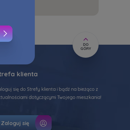
zę wysyłać
usług
ści
DO
GÓRY
ów
trefa klienta
e
loguj się do Strefy klienta i bądź na bieżąco z
owej
tualnościami dotyczącymi Twojego mieszkania!
okies
Zaloguj się