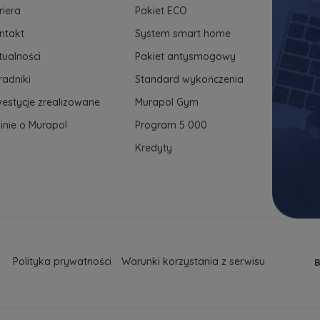
riera
Pakiet ECO
ntakt
System smart home
tualności
Pakiet antysmogowy
radniki
Standard wykończenia
westycje zrealizowane
Murapol Gym
inie o Murapol
Program 5 000
Kredyty
Polityka prywatności
Warunki korzystania z serwisu
B