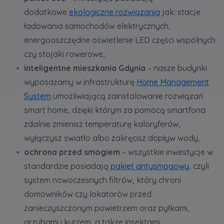
poprawie stosowanych funkcjonalności i usług
dodatkowe
ekologiczne rozwiązania
jak: stacje
świadczonych za pośrednictwem strony oraz
ładowania samochodów elektrycznych,
wyjaśnienia okoliczności niedozwolonego
korzystania z Serwisu, a także w celach
energooszczędne oświetlenie LED części wspólnych
marketingowych, które wynikają z prawnie
czy stojaki rowerowe,
uzasadnionych interesów realizowanych przez
inteligentne mieszkania Gdynia
– nasze budynki
Administratora.
wyposażamy w infrastrukturę
Home Management
Dane o aktywności na naszej stronie mogą być
System
umożliwiającą zainstalowanie rozwiązań
także udostępniane
zaufanym partnerom
.
smart home, dzięki którym za pomocą smartfona
zdalnie zmienisz temperaturę kaloryferów,
Twoje dane są współadministrowane przez
wyłączysz światło albo zakręcisz dopływ wody,
spółki z Grupy Kapitałowej Murapol
. Więcej o
tym jak przetwarzamy dane, wykorzystujemy
ochrona przed smogiem
– wszystkie inwestycje w
cookies i jakie przysługują Ci prawa znajdziesz
standardzie posiadają
pakiet antysmogowy
, czyli
w
Polityce prywatności
.
system nowoczesnych filtrów, który chroni
domowników czy lokatorów przed
zanieczyszczonym powietrzem oraz pyłkami,
grzybami i kurzem, a także insektami,