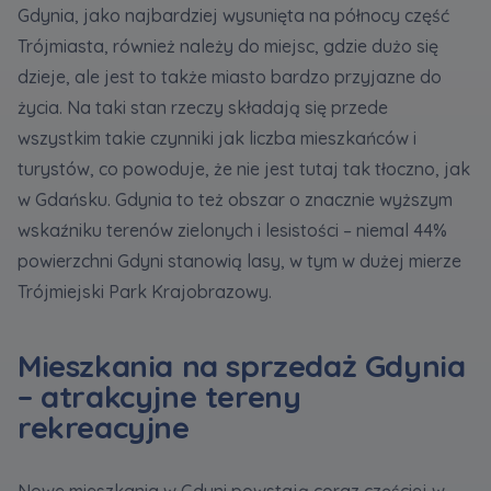
Gdynia, jako najbardziej wysunięta na północy część
Trójmiasta, również należy do miejsc, gdzie dużo się
Zawiadomienia o nabyciu lub posiadaniu znacznego
dzieje, ale jest to także miasto bardzo przyjazne do
pakietu akcji proszę wysyłać na
życia. Na taki stan rzeczy składają się przede
notyfikacje@murapol.pl
wszystkim takie czynniki jak liczba mieszkańców i
turystów, co powoduje, że nie jest tutaj tak tłoczno, jak
w Gdańsku. Gdynia to też obszar o znacznie wyższym
wskaźniku terenów zielonych i lesistości – niemal 44%
Skontaktuj się z nami
powierzchni Gdyni stanowią lasy, w tym w dużej mierze
Trójmiejski Park Krajobrazowy.
Mieszkania na sprzedaż Gdynia
– atrakcyjne tereny
rekreacyjne
Nowe mieszkania w Gdyni powstają coraz częściej w