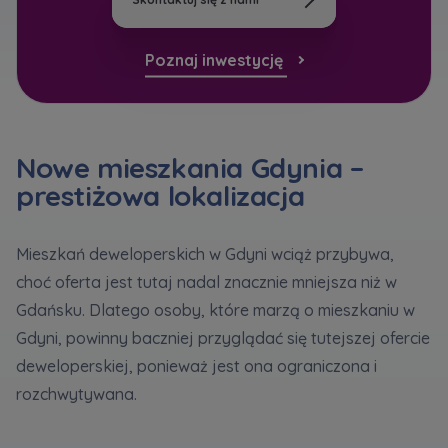
bezpieczeństwo
... *
Кожна особа має право отримати доступ до
E-mail
Rozwiń
своїх персональних
... *
Wyślij
Wyślij
розширити
Poznaj inwestycję
Wyrażam zgodę na otrzymywanie informacji
handlowej od
...
Rozwiń
Регламент надання електронних послуг товариством гк
Zamawiam obsługę w języku ukraińskim (Замовляю
Każdej osobie przysługuje prawo dostępu do
контакт українською мовою)
Murapol
Nowe mieszkania Gdynia –
treści
... *
prestiżowa lokalizacja
Rozwiń
Wyrażam wszystkie zgody
Informujemy, że w trosce o najwyższą jakość i
... *
Mieszkań deweloperskich w Gdyni wciąż przybywa,
Зв’яжіться з нами
Rozwiń
choć oferta jest tutaj nadal znacznie mniejsza niż w
Wyślij
Wyrażam zgodę na otrzymywanie informacji
Gdańsku. Dlatego osoby, które marzą o mieszkaniu w
handlowych od
...
Gdyni, powinny baczniej przyglądać się tutejszej ofercie
Rozwiń
deweloperskiej, ponieważ jest ona ograniczona i
Każdej osobie przysługuje prawo dostępu do
rozchwytywana.
treści swoich
... *
Rozwiń