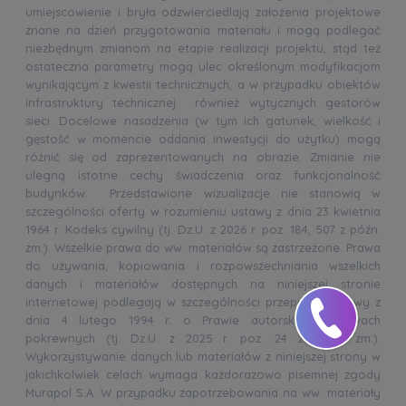
umiejscowienie i bryła odzwierciedlają założenia projektowe
znane na dzień przygotowania materiału i mogą podlegać
niezbędnym zmianom na etapie realizacji projektu, stąd też
ostateczna parametry mogą ulec określonym modyfikacjom
wynikającym z kwestii technicznych, a w przypadku obiektów
infrastruktury technicznej również wytycznych gestorów
sieci. Docelowe nasadzenia (w tym ich gatunek, wielkość i
gęstość w momencie oddania inwestycji do użytku) mogą
różnić się od zaprezentowanych na obrazie. Zmianie nie
ulegną istotne cechy świadczenia oraz funkcjonalność
budynków. Przedstawione wizualizacje nie stanowią w
szczególności oferty w rozumieniu ustawy z dnia 23 kwietnia
1964 r. Kodeks cywilny (tj. Dz.U. z 2026 r. poz. 184, 507 z późn.
zm.). Wszelkie prawa do ww. materiałów są zastrzeżone. Prawa
do używania, kopiowania i rozpowszechniania wszelkich
danych i materiałów dostępnych na niniejszej stronie
internetowej podlegają w szczególności przepisom ustawy z
dnia 4 lutego 1994 r. o Prawie autorskim i prawach
pokrewnych (tj. Dz.U. z 2025 r. poz. 24 z późn. zm.).
Wykorzystywanie danych lub materiałów z niniejszej strony w
jakichkolwiek celach wymaga każdorazowo pisemnej zgody
Murapol S.A. W przypadku zapotrzebowania na ww. materiały