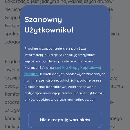
Lokalizacja jest jednym z najważniejszych atutów
nieruchomości GK Murapol w Krakowie. Inwestycje
Szanowny
Grupy Murapol w Krakowie powstają na Prądniku
Białym oraz Złocieniu - dzielnicach, które łączą
Użytkowniku!
spokojne otoczenie z dobrym dostępem do miejskich
udogodnień.
Prosimy o zapoznanie się z poniższą
informacją. Klikając "Akceptuję wszystkie"
Prądnik Biały, gdzie zaprojektowana została
wyrażasz zgodę na przetwarzanie przez
Murapol S.A. oraz
spółki z Grupy Kapitałowej
inwestycja
Murapol Prado
, to jedna z dynamicznie
Murapol
Twoich danych osobowych zbieranych
rozwijających się dzielnic Krakowa, wybierana przez
na niniejszej stronie, takich jak podane przez
osoby, którym zależy na połączeniu bliskości centrum z
Ciebie dane kontaktowe, zainteresowania
dotyczące inwestycji, adresy IP i identyfikatory
komfortem mieszkania w bardziej kameralnym
plików cookies w celach marketingowych
otoczeniu. Rozbudowana infrastruktura handlowo-
polegających na dopasowaniu treści reklamy
usługowa, dostęp do szkół, przedszkoli oraz
do Twoich potrzeb, w tym w oparciu o
komunikacji miejskiej zwiększają wygodę codziennego
profilowanie. Oczywiście, możesz nie wyrazić
Nie akceptuję warunków
przedmiotowej zgody klikając ”Nie akceptuję
funkcjonowania. Dodatkowym atutem dzielnicy jest