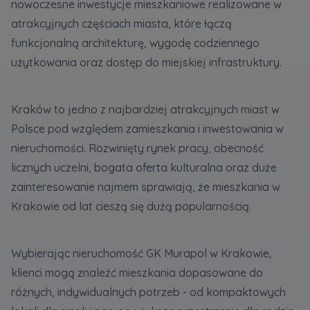
nowoczesne inwestycje mieszkaniowe realizowane w
atrakcyjnych częściach miasta, które łączą
Zawiadomienia o nabyciu lub posiadaniu znacznego
funkcjonalną architekturę, wygodę codziennego
pakietu akcji proszę wysyłać na
użytkowania oraz dostęp do miejskiej infrastruktury.
notyfikacje@murapol.pl
Kraków to jedno z najbardziej atrakcyjnych miast w
Polsce pod względem zamieszkania i inwestowania w
nieruchomości. Rozwinięty rynek pracy, obecność
Skontaktuj się z nami
licznych uczelni, bogata oferta kulturalna oraz duże
zainteresowanie najmem sprawiają, że mieszkania w
Krakowie od lat cieszą się dużą popularnością.
Wybierając nieruchomość GK Murapol w Krakowie,
klienci mogą znaleźć mieszkania dopasowane do
różnych, indywidualnych potrzeb - od kompaktowych