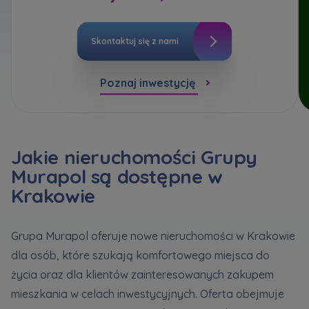
bezpieczeństwo
... *
Кожна особа має право отримати доступ до
E-mail
Rozwiń
своїх персональних
... *
Wyślij
Wyślij
розширити
Skontaktuj się z nami
Wyrażam zgodę na otrzymywanie informacji
handlowej od
...
Rozwiń
Poznaj inwestycję
Регламент надання електронних послуг товариством гк
Zamawiam obsługę w języku ukraińskim (Замовляю
Każdej osobie przysługuje prawo dostępu do
контакт українською мовою)
Murapol
treści
... *
Rozwiń
Wyrażam wszystkie zgody
Jakie nieruchomości Grupy
Murapol są dostępne w
Informujemy, że w trosce o najwyższą jakość i
... *
Зв’яжіться з нами
Rozwiń
Krakowie
Wyślij
Wyrażam zgodę na otrzymywanie informacji
handlowych od
...
Grupa Murapol oferuje nowe nieruchomości w Krakowie
Rozwiń
dla osób, które szukają komfortowego miejsca do
Każdej osobie przysługuje prawo dostępu do
życia oraz dla klientów zainteresowanych zakupem
treści swoich
... *
mieszkania w celach inwestycyjnych. Oferta obejmuje
Rozwiń