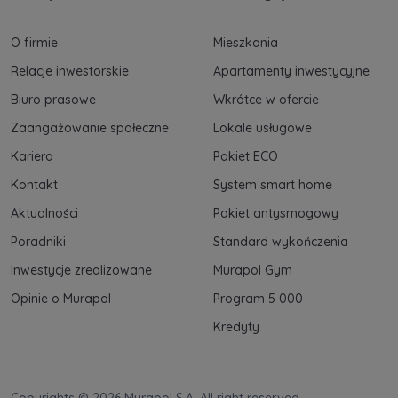
O firmie
Mieszkania
Relacje inwestorskie
Apartamenty inwestycyjne
Biuro prasowe
Wkrótce w ofercie
Zaangażowanie społeczne
Lokale usługowe
Kariera
Pakiet ECO
Kontakt
System smart home
Aktualności
Pakiet antysmogowy
Poradniki
Standard wykończenia
Inwestycje zrealizowane
Murapol Gym
Opinie o Murapol
Program 5 000
Kredyty
Copyrights © 2026 Murapol S.A. All right reserved.