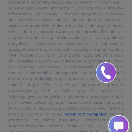
ostateczna parametry mogą ulec określonym modyfikacjom
wynikającym z kwestii technicznych, a w przypadku obiektów
infrastruktury technicznej również wytycznych gestorów
sieci. Docelowe nasadzenia (w tym ich gatunek, wielkość i
gęstość w momencie oddania inwestycji do użytku) mogą
różnić się od zaprezentowanych na obrazie. Zmianie nie
ulegną istotne cechy świadczenia oraz funkcjonalność
budynków. Przedstawione wizualizacje nie stanowią w
szczególności oferty w rozumieniu ustawy z dnia 23 kwietnia
1964 r. Kodeks cywilny (tj. Dz.U. z 2026 r. poz. 184, 507 z późn.
zm.). Wszelkie prawa do ww. materiałów są zastrzeżone. Prawa
do używania, kopiowania i rozpowszechniania wszelkich
danych i materiałów dostępnych na niniejszej stronie
internetowej podlegają w szczególności przepisom ustawy z
dnia 4 lutego 1994 r. o Prawie autorskim i prawach
pokrewnych (tj. Dz.U. z 2025 r. poz. 24 z późn. zm.).
Wykorzystywanie danych lub materiałów z niniejszej strony w
jakichkolwiek celach wymaga każdorazowo pisemnej zgody
Murapol S.A. W przypadku zapotrzebowania na ww. materiały
prosimy o kontakt na adres:
marketing@murapol.pl
. Wiążące
informacje na temat budynków, infrastruktury oraz
zagospodarowania terenu znajdują się w aktualnie
obowiązującym i zatwierdzonym projekcie budowlanym oraz