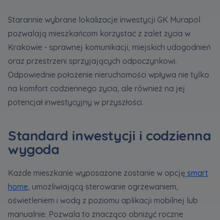
spółki z Grupy Kapitałowej Murapol
. Więcej o
Starannie wybrane lokalizacje inwestycji GK Murapol
tym jak przetwarzamy dane, wykorzystujemy
cookies i jakie przysługują Ci prawa znajdziesz
pozwalają mieszkańcom korzystać z zalet życia w
w
Polityce prywatności
.
Krakowie - sprawnej komunikacji, miejskich udogodnień
oraz przestrzeni sprzyjających odpoczynkowi.
Odpowiednie położenie nieruchomości wpływa nie tylko
na komfort codziennego życia, ale również na jej
potencjał inwestycyjny w przyszłości.
Standard inwestycji i codzienna
wygoda
Każde mieszkanie wyposażone zostanie w opcję
smart
home
, umożliwiającą sterowanie ogrzewaniem,
oświetleniem i wodą z poziomu aplikacji mobilnej lub
manualnie. Pozwala to znacząco obniżyć roczne