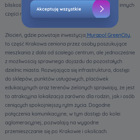
warunków”.
bliskość terenów zielonych oraz łatwy dostęp do innych
Akceptuję wszystkie
części miasta.
Zaznaczamy, iż zgoda jest dobrowolna i
możesz ją w dowolnym momencie wycofać w
ustawieniach zaawansowanych Twojej
Złocień, gdzie powstaje inwestycja
Murapol GreenCity
,
przeglądarki.
to część Krakowa ceniona przez osoby poszukujące
Strona wykorzystuje pliki cookies w celach
mieszkania z dala od ścisłego centrum, ale jednocześnie
analitycznych i statystycznych służących
z możliwością sprawnego dojazdu do pozostałych
poprawie stosowanych funkcjonalności i usług
dzielnic miasta. Rozwijająca się infrastruktura, dostęp
świadczonych za pośrednictwem strony oraz
wyjaśnienia okoliczności niedozwolonego
do sklepów, punktów usługowych, placówek
korzystania z Serwisu, a także w celach
edukacyjnych oraz terenów zielonych sprawiają, że jest
marketingowych, które wynikają z prawnie
to atrakcyjna lokalizacja zarówno dla rodzin, jak i osób
uzasadnionych interesów realizowanych przez
ceniących spokojniejszy rytm życia. Dogodne
Administratora.
połączenia komunikacyjne, w tym dostęp do kolei
Dane o aktywności na naszej stronie mogą być
aglomeracyjnej, pozwalają na wygodne
także udostępniane
zaufanym partnerom
.
przemieszczanie się po Krakowie i okolicach.
Twoje dane są współadministrowane przez