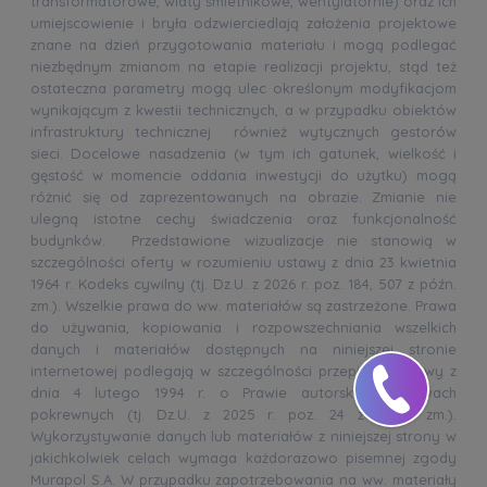
transformatorowe, wiaty śmietnikowe, wentylatornie) oraz ich
umiejscowienie i bryła odzwierciedlają założenia projektowe
znane na dzień przygotowania materiału i mogą podlegać
niezbędnym zmianom na etapie realizacji projektu, stąd też
ostateczna parametry mogą ulec określonym modyfikacjom
wynikającym z kwestii technicznych, a w przypadku obiektów
infrastruktury technicznej również wytycznych gestorów
sieci. Docelowe nasadzenia (w tym ich gatunek, wielkość i
gęstość w momencie oddania inwestycji do użytku) mogą
różnić się od zaprezentowanych na obrazie. Zmianie nie
ulegną istotne cechy świadczenia oraz funkcjonalność
budynków. Przedstawione wizualizacje nie stanowią w
szczególności oferty w rozumieniu ustawy z dnia 23 kwietnia
1964 r. Kodeks cywilny (tj. Dz.U. z 2026 r. poz. 184, 507 z późn.
zm.). Wszelkie prawa do ww. materiałów są zastrzeżone. Prawa
do używania, kopiowania i rozpowszechniania wszelkich
danych i materiałów dostępnych na niniejszej stronie
internetowej podlegają w szczególności przepisom ustawy z
dnia 4 lutego 1994 r. o Prawie autorskim i prawach
pokrewnych (tj. Dz.U. z 2025 r. poz. 24 z późn. zm.).
Wykorzystywanie danych lub materiałów z niniejszej strony w
jakichkolwiek celach wymaga każdorazowo pisemnej zgody
Murapol S.A. W przypadku zapotrzebowania na ww. materiały