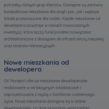
potrzeby różnych grup klientów. Dostępne są zarówno
kompaktowe mieszkania dla singli i par, jak i większe
Zawiadomienia o nabyciu lub posiadaniu znacznego
lokale przeznaczone dla rodzin. Każde mieszkanie od
pakietu akcji proszę wysyłać na
dewelopera powstaje w ramach nowoczesnych
notyfikacje@murapol.pl
inwestycji, które łączą funkcjonalne rozwiązania
architektoniczne z dostępem do infrastruktury miejskiej
oraz terenów rekreacyjnych.
Skontaktuj się z nami
Nowe mieszkania od
dewelopera
GK Murapol oferuje mieszkania deweloperskie
realizowane w atrakcyjnych lokalizacjach i
zaprojektowane z myślą o komforcie codziennego
życia. Nowe mieszkania dostępne są w stanie
deweloperskim, co daje przyszłym właścicielom