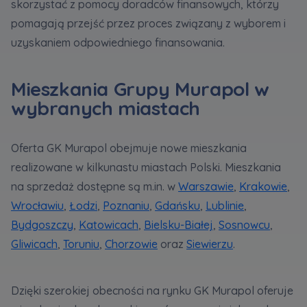
skorzystać z pomocy doradców finansowych, którzy
poprawie stosowanych funkcjonalności i usług
pomagają przejść przez proces związany z wyborem i
świadczonych za pośrednictwem strony oraz
wyjaśnienia okoliczności niedozwolonego
uzyskaniem odpowiedniego finansowania.
korzystania z Serwisu, a także w celach
marketingowych, które wynikają z prawnie
Mieszkania Grupy Murapol w
uzasadnionych interesów realizowanych przez
Administratora.
wybranych miastach
Dane o aktywności na naszej stronie mogą być
także udostępniane
zaufanym partnerom
.
Oferta GK Murapol obejmuje nowe mieszkania
realizowane w kilkunastu miastach Polski. Mieszkania
Twoje dane są współadministrowane przez
na sprzedaż dostępne są m.in. w
Warszawie
,
Krakowie
,
spółki z Grupy Kapitałowej Murapol
. Więcej o
Wrocławiu
,
Łodzi
,
Poznaniu
,
Gdańsku
,
Lublinie
,
tym jak przetwarzamy dane, wykorzystujemy
cookies i jakie przysługują Ci prawa znajdziesz
Bydgoszczy
,
Katowicach
,
Bielsku-Białej
,
Sosnowcu
,
w
Polityce prywatności
.
Gliwicach
,
Toruniu
,
Chorzowie
oraz
Siewierzu
.
Dzięki szerokiej obecności na rynku GK Murapol oferuje