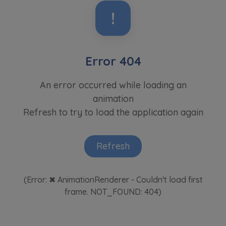
marketingowych, które wynikają z prawnie
uzasadnionych interesów realizowanych przez
Administratora.
Dane o aktywności na naszej stronie mogą być
także udostępniane
zaufanym partnerom
.
Twoje dane są współadministrowane przez
spółki z Grupy Kapitałowej Murapol
. Więcej o
tym jak przetwarzamy dane, wykorzystujemy
cookies i jakie przysługują Ci prawa znajdziesz
w
Polityce prywatności
.