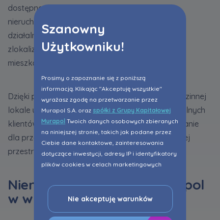
dostępne w wybranych inwestycjach. Są to
nieruchomości przeznaczone do prowadzenia
Szanowny
działalności handlowej, usługowej lub biurowej,
Użytkowniku!
zlokalizowane w atrakcyjnych punktach osiedli
mieszkaniowych.
Prosimy o zapoznanie się z poniższą
informacją. Klikając "Akceptuję wszystkie"
Dzięki położeniu w otoczeniu zabudowy wielorodzinnej
wyrażasz zgodę na przetwarzanie przez
lokale usługowe zapewniają dostęp do potencjalnych
Murapol S.A. oraz
spółki z Grupy Kapitałowej
Murapol
Twoich danych osobowych zbieranych
klientów wśród mieszkańców osiedla. To rozwiązanie
na niniejszej stronie, takich jak podane przez
dla przedsiębiorców poszukujących funkcjonalnej
Ciebie dane kontaktowe, zainteresowania
przestrzeni do rozwoju swojego biznesu.
dotyczące inwestycji, adresy IP i identyfikatory
plików cookies w celach marketingowych
polegających na dopasowaniu treści reklamy
Nieruchomości Grupy Murapol
do Twoich potrzeb, w tym w oparciu o
w wybranych miastach
profilowanie. Oczywiście, możesz nie wyrazić
Nie akceptuję warunków
przedmiotowej zgody klikając ”Nie akceptuję
warunków”.