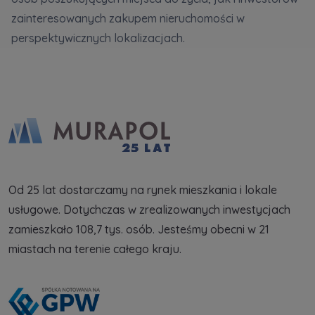
spółki z Grupy Kapitałowej Murapol
. Więcej o
zainteresowanych zakupem nieruchomości w
tym jak przetwarzamy dane, wykorzystujemy
perspektywicznych lokalizacjach.
cookies i jakie przysługują Ci prawa znajdziesz
w
Polityce prywatności
.
Od 25 lat dostarczamy na rynek mieszkania i lokale
usługowe. Dotychczas w zrealizowanych inwestycjach
zamieszkało 108,7 tys. osób. Jesteśmy obecni w 21
miastach na terenie całego kraju.