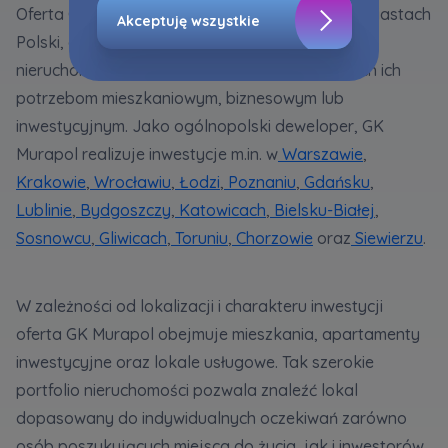
Oferta GK Murapol jest dostępna w kilkunastu miastach
Akceptuję wszystkie
Polski, dzięki czemu klienci mogą wybierać
Zaznaczamy, iż zgoda jest dobrowolna i
możesz ją w dowolnym momencie wycofać w
nieruchomości w lokalizacjach odpowiadających ich
ustawieniach zaawansowanych Twojej
potrzebom mieszkaniowym, biznesowym lub
przeglądarki.
inwestycyjnym. Jako ogólnopolski deweloper, GK
Strona wykorzystuje pliki cookies w celach
Murapol realizuje inwestycje m.in. w
Warszawie
,
analitycznych i statystycznych służących
Krakowie
,
Wrocławiu
,
Łodzi
,
Poznaniu
,
Gdańsku
,
poprawie stosowanych funkcjonalności i usług
Lublinie
,
Bydgoszczy
,
Katowicach
,
Bielsku-Białej
,
świadczonych za pośrednictwem strony oraz
Sosnowcu
,
Gliwicach
,
Toruniu
,
Chorzowie
oraz
Siewierzu
.
wyjaśnienia okoliczności niedozwolonego
korzystania z Serwisu, a także w celach
marketingowych, które wynikają z prawnie
W zależności od lokalizacji i charakteru inwestycji
uzasadnionych interesów realizowanych przez
Administratora.
oferta GK Murapol obejmuje mieszkania, apartamenty
inwestycyjne oraz lokale usługowe. Tak szerokie
Dane o aktywności na naszej stronie mogą być
portfolio nieruchomości pozwala znaleźć lokal
także udostępniane
zaufanym partnerom
.
dopasowany do indywidualnych oczekiwań zarówno
Twoje dane są współadministrowane przez
osób poszukujących miejsca do życia, jak i inwestorów