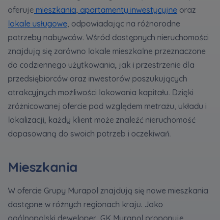
oferuje
mieszkania
,
apartamenty inwestycyjne
oraz
lokale usługowe
, odpowiadając na różnorodne
Zawiadomienia o nabyciu lub posiadaniu znacznego
potrzeby nabywców. Wśród dostępnych nieruchomości
pakietu akcji proszę wysyłać na
znajdują się zarówno lokale mieszkalne przeznaczone
notyfikacje@murapol.pl
do codziennego użytkowania, jak i przestrzenie dla
przedsiębiorców oraz inwestorów poszukujących
atrakcyjnych możliwości lokowania kapitału. Dzięki
zróżnicowanej ofercie pod względem metrażu, układu i
Skontaktuj się z nami
lokalizacji, każdy klient może znaleźć nieruchomość
dopasowaną do swoich potrzeb i oczekiwań.
Mieszkania
W ofercie Grupy Murapol znajdują się nowe mieszkania
dostępne w różnych regionach kraju. Jako
ogólnopolski deweloper, GK Murapol proponuje