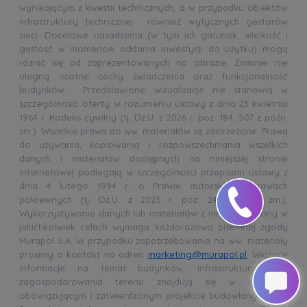
wynikającym z kwestii technicznych, a w przypadku obiektów
infrastruktury technicznej również wytycznych gestorów
sieci. Docelowe nasadzenia (w tym ich gatunek, wielkość i
gęstość w momencie oddania inwestycji do użytku) mogą
różnić się od zaprezentowanych na obrazie. Zmianie nie
ulegną istotne cechy świadczenia oraz funkcjonalność
budynków. Przedstawione wizualizacje nie stanowią w
szczególności oferty w rozumieniu ustawy z dnia 23 kwietnia
1964 r. Kodeks cywilny (tj. Dz.U. z 2026 r. poz. 184, 507 z późn.
zm.). Wszelkie prawa do ww. materiałów są zastrzeżone. Prawa
do używania, kopiowania i rozpowszechniania wszelkich
danych i materiałów dostępnych na niniejszej stronie
internetowej podlegają w szczególności przepisom ustawy z
dnia 4 lutego 1994 r. o Prawie autorskim i prawach
pokrewnych (tj. Dz.U. z 2025 r. poz. 24 z późn. zm.).
Wykorzystywanie danych lub materiałów z niniejszej strony w
jakichkolwiek celach wymaga każdorazowo pisemnej zgody
Murapol S.A. W przypadku zapotrzebowania na ww. materiały
prosimy o kontakt na adres:
marketing@murapol.pl
. Wiążące
informacje na temat budynków, infrastruktury oraz
zagospodarowania terenu znajdują się w aktualnie
obowiązującym i zatwierdzonym projekcie budowlanym oraz