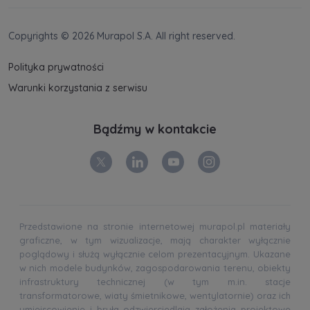
Copyrights © 2026 Murapol S.A. All right reserved.
Polityka prywatności
Warunki korzystania z serwisu
Bądźmy w kontakcie
Przedstawione na stronie internetowej murapol.pl materiały
graficzne, w tym wizualizacje, mają charakter wyłącznie
poglądowy i służą wyłącznie celom prezentacyjnym. Ukazane
w nich modele budynków, zagospodarowania terenu, obiekty
infrastruktury technicznej (w tym m.in. stacje
transformatorowe, wiaty śmietnikowe, wentylatornie) oraz ich
umiejscowienie i bryła odzwierciedlają założenia projektowe