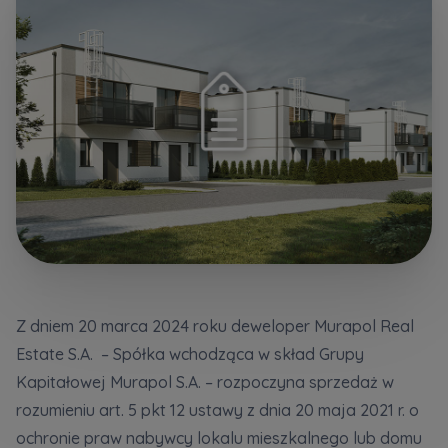
Dodatkowe pliki (.doc, .docx, .pdf)
Телефон
Wybierz miasto
Електронна пошта
Wyrażam wszystkie zgody
Wyrażam wszystkie zgody
Wybierz miasto
Informujemy, że w trosce o najwyższą jakość i
Informujemy, że w trosce o najwyższą jakość i
... *
... *
Rozwiń
Rozwiń
Imię i nazwisko
Надаю всі згоди
Wyrażam zgodę otrzymywanie informacji
Wyrażam zgodę otrzymywanie informacji
handlowych od
handlowych od
...
...
Повідомляємо, що для забезпечення найвищої
Rozwiń
Rozwiń
якості
... *
Z dniem 20 marca 2024 roku deweloper Murapol Real
Każdej osobie przysługuje prawo dostępu do
Każdej osobie przysługuje prawo dostępu do
розширити
Telefon
Estate S.A. – Spółka wchodząca w skład Grupy
treści swoich
treści swoich
... *
... *
Даю згоду на отримання комерційної інформації
Kapitałowej Murapol S.A. – rozpoczyna sprzedaż w
Rozwiń
Rozwiń
від
...
rozumieniu art. 5 pkt 12 ustawy z dnia 20 maja 2021 r. o
розширити
ochronie praw nabywcy lokalu mieszkalnego lub domu