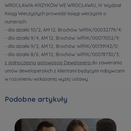
WROCŁAWIA-KRZYKÓW WE WROCŁAWIU, IV Wydział
Ksiąg Wieczystych prowadzi księgi wieczyste o
Zawiadomienia o nabyciu lub posiadaniu znacznego
numerach:
pakietu akcji proszę wysyłać na
- dla działki 10/2, AM 12, Brochów: WR1K/00032779/4;
notyfikacje@murapol.pl
- dla działki 9/4, AM 12, Brochów: WR1K/00077052/9;
- dla działki 9/2, AM 12, Brochów: WR1K/00139142/0;
- dla działki 8/6, AM 12, Brochów: WR1K/00078730/3;
z jednoczesną gotowością Dewelopera
do zawierania
Skontaktuj się z nami
umów deweloperskich z klientami będącymi nabywcami
w rozumieniu wskazanej wyżej ustawy.
Podobne artykuły