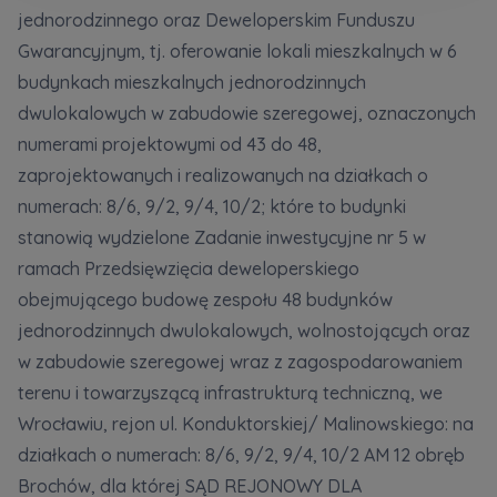
Кожна особа має право отримати доступ до
E-mail
jednorodzinnego oraz Deweloperskim Funduszu
своїх персональних
... *
Wyślij
Wyślij
Gwarancyjnym, tj. oferowanie lokali mieszkalnych w 6
розширити
budynkach mieszkalnych jednorodzinnych
dwulokalowych w zabudowie szeregowej, oznaczonych
Регламент надання електронних послуг товариством гк
numerami projektowymi od 43 do 48,
Zamawiam obsługę w języku ukraińskim (Замовляю
контакт українською мовою)
Murapol
zaprojektowanych i realizowanych na działkach o
numerach: 8/6, 9/2, 9/4, 10/2; które to budynki
Wyrażam wszystkie zgody
stanowią wydzielone Zadanie inwestycyjne nr 5 w
ramach Przedsięwzięcia deweloperskiego
Informujemy, że w trosce o najwyższą jakość i
... *
Зв’яжіться з нами
obejmującego budowę zespołu 48 budynków
Rozwiń
jednorodzinnych dwulokalowych, wolnostojących oraz
Wyrażam zgodę na otrzymywanie informacji
w zabudowie szeregowej wraz z zagospodarowaniem
handlowych od
...
Rozwiń
terenu i towarzyszącą infrastrukturą techniczną, we
Wrocławiu, rejon ul. Konduktorskiej/ Malinowskiego: na
Każdej osobie przysługuje prawo dostępu do
treści swoich
... *
działkach o numerach: 8/6, 9/2, 9/4, 10/2 AM 12 obręb
Rozwiń
Brochów, dla której SĄD REJONOWY DLA