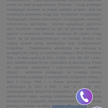
znane na dzień przygotowania materiału i mogą podlegać
niezbędnym zmianom na etapie realizacji projektu, stąd też
ostateczna parametry mogą ulec określonym modyfikacjom
wynikającym z kwestii technicznych, a w przypadku obiektów
infrastruktury technicznej również wytycznych gestorów
sieci. Docelowe nasadzenia (w tym ich gatunek, wielkość i
gęstość w momencie oddania inwestycji do użytku) mogą
różnić się od zaprezentowanych na obrazie. Zmianie nie
ulegną istotne cechy świadczenia oraz funkcjonalność
budynków. Przedstawione wizualizacje nie stanowią w
szczególności oferty w rozumieniu ustawy z dnia 23 kwietnia
1964 r. Kodeks cywilny (tj. Dz.U. z 2026 r. poz. 184, 507 z późn.
zm.). Wszelkie prawa do ww. materiałów są zastrzeżone. Prawa
do używania, kopiowania i rozpowszechniania wszelkich
danych i materiałów dostępnych na niniejszej stronie
internetowej podlegają w szczególności przepisom ustawy z
dnia 4 lutego 1994 r. o Prawie autorskim i prawach
pokrewnych (tj. Dz.U. z 2025 r. poz. 24 z późn. zm.).
Wykorzystywanie danych lub materiałów z niniejszej strony w
jakichkolwiek celach wymaga każdorazowo pisemnej zgody
Murapol S.A. W przypadku zapotrzebowania na ww. materiały
prosimy o kontakt na adres:
marketing@murapol.pl
. Wiążące