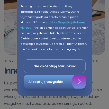
Prosimy o zapoznanie się z poniższą
informacją. Klikając "Akceptuję wszystkie"
wyrażasz zgodę na przetwarzanie przez
Murapol S.A. oraz
spółki z Grupy Kapitałowej
Murapol
Twoich danych osobowych zbieranych
na niniejszej stronie, takich jak podane przez
Ciebie dane kontaktowe, zainteresowania
dotyczące inwestycji, adresy IP i identyfikatory
plików cookies w celach marketingowych
polegających na dopasowaniu treści reklamy
do Twoich potrzeb, w tym w oparciu o
JESZCZE WIĘCEJ MOŻLIWOŚCI KREDYTOWYCH
profilowanie. Oczywiście, możesz nie wyrazić
Nie akceptuję warunków
Inne oferty - Santander
przedmiotowej zgody klikając ”Nie akceptuję
warunków”.
Akceptuję wszystkie
Uzyskanie kredytu hipotecznego na atrakcyjnych
Zaznaczamy, iż zgoda jest dobrowolna i
warunkach to kluczowe wsparcie w realizacji marzeń o
możesz ją w dowolnym momencie wycofać w
własnym mieszkaniu. Doradca kredytowy przedstawi
ustawieniach zaawansowanych Twojej
przeglądarki.
wszystkie możliwości oraz udzieli cennych porad.