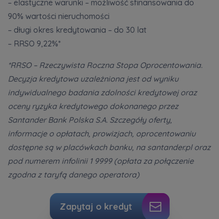
– elastyczne warunki – możliwość sfinansowania do
Strona wykorzystuje pliki cookies w celach
90% wartości nieruchomości
analitycznych i statystycznych służących
– długi okres kredytowania – do 30 lat
poprawie stosowanych funkcjonalności i usług
świadczonych za pośrednictwem strony oraz
– RRSO 9,22%*
wyjaśnienia okoliczności niedozwolonego
korzystania z Serwisu, a także w celach
*RRSO – Rzeczywista Roczna Stopa Oprocentowania.
marketingowych, które wynikają z prawnie
Decyzja kredytowa uzależniona jest od wyniku
uzasadnionych interesów realizowanych przez
indywidualnego badania zdolności kredytowej oraz
Administratora.
oceny ryzyka kredytowego dokonanego przez
Dane o aktywności na naszej stronie mogą być
Santander Bank Polska S.A. Szczegóły oferty,
także udostępniane
zaufanym partnerom
.
informacje o opłatach, prowizjach, oprocentowaniu
dostępne są w placówkach banku, na santander.pl oraz
Twoje dane są współadministrowane przez
spółki z Grupy Kapitałowej Murapol
. Więcej o
pod numerem infolinii 1 9999 (opłata za połączenie
tym jak przetwarzamy dane, wykorzystujemy
zgodna z taryfą danego operatora)
cookies i jakie przysługują Ci prawa znajdziesz
w
Polityce prywatności
.
Zapytaj o kredyt