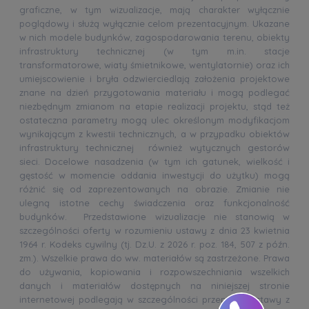
graficzne, w tym wizualizacje, mają charakter wyłącznie
poglądowy i służą wyłącznie celom prezentacyjnym. Ukazane
w nich modele budynków, zagospodarowania terenu, obiekty
infrastruktury technicznej (w tym m.in. stacje
transformatorowe, wiaty śmietnikowe, wentylatornie) oraz ich
umiejscowienie i bryła odzwierciedlają założenia projektowe
znane na dzień przygotowania materiału i mogą podlegać
niezbędnym zmianom na etapie realizacji projektu, stąd też
ostateczna parametry mogą ulec określonym modyfikacjom
wynikającym z kwestii technicznych, a w przypadku obiektów
infrastruktury technicznej również wytycznych gestorów
sieci. Docelowe nasadzenia (w tym ich gatunek, wielkość i
gęstość w momencie oddania inwestycji do użytku) mogą
różnić się od zaprezentowanych na obrazie. Zmianie nie
ulegną istotne cechy świadczenia oraz funkcjonalność
budynków. Przedstawione wizualizacje nie stanowią w
szczególności oferty w rozumieniu ustawy z dnia 23 kwietnia
1964 r. Kodeks cywilny (tj. Dz.U. z 2026 r. poz. 184, 507 z późn.
zm.). Wszelkie prawa do ww. materiałów są zastrzeżone. Prawa
do używania, kopiowania i rozpowszechniania wszelkich
danych i materiałów dostępnych na niniejszej stronie
internetowej podlegają w szczególności przepisom ustawy z