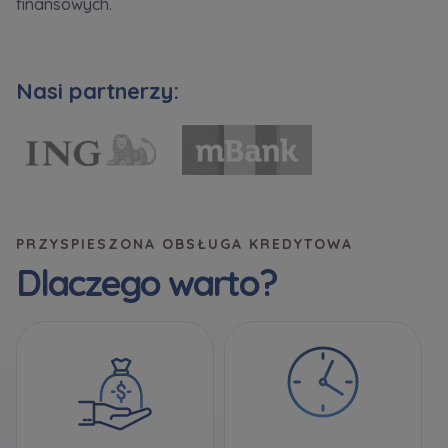
finansowych.
Zawiadomienia o nabyciu lub posiadaniu znacznego
pakietu akcji proszę wysyłać na
Nasi partnerzy:
notyfikacje@murapol.pl
Skontaktuj się z nami
PRZYSPIESZONA OBSŁUGA KREDYTOWA
Dlaczego warto?