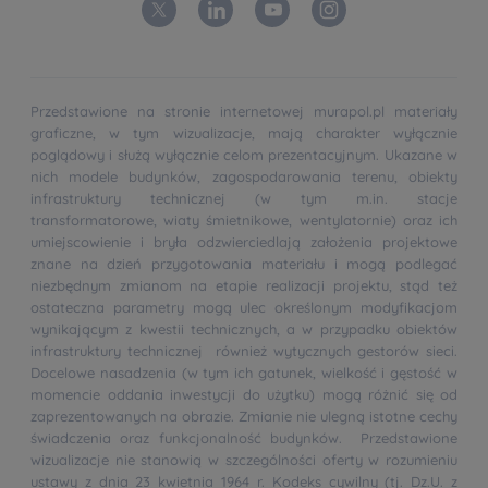
Przedstawione na stronie internetowej murapol.pl materiały
graficzne, w tym wizualizacje, mają charakter wyłącznie
poglądowy i służą wyłącznie celom prezentacyjnym. Ukazane w
nich modele budynków, zagospodarowania terenu, obiekty
infrastruktury technicznej (w tym m.in. stacje
transformatorowe, wiaty śmietnikowe, wentylatornie) oraz ich
umiejscowienie i bryła odzwierciedlają założenia projektowe
znane na dzień przygotowania materiału i mogą podlegać
niezbędnym zmianom na etapie realizacji projektu, stąd też
ostateczna parametry mogą ulec określonym modyfikacjom
wynikającym z kwestii technicznych, a w przypadku obiektów
infrastruktury technicznej również wytycznych gestorów sieci.
Docelowe nasadzenia (w tym ich gatunek, wielkość i gęstość w
momencie oddania inwestycji do użytku) mogą różnić się od
zaprezentowanych na obrazie. Zmianie nie ulegną istotne cechy
świadczenia oraz funkcjonalność budynków. Przedstawione
wizualizacje nie stanowią w szczególności oferty w rozumieniu
ustawy z dnia 23 kwietnia 1964 r. Kodeks cywilny (tj. Dz.U. z