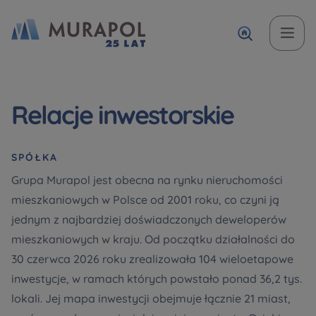
Temat
Imię i nazwisko
Imię i nazwisko
Вас зацікавила наша пропозиція? Заповніть бланк,
Relacje inwestorskie
і наші консультанти нададуть Вам детальну
Zakup mieszkania | lokalu
інформацію з приводу наших квартир та
апартаментів інвестиційних у вибраному місті.
W jakiej sprawie się kontaktujesz
SPÓŁKA
Telefon
Telefon
Grupa Murapol jest obecna na rynku nieruchomości
Оберіть місто
mieszkaniowych w Polsce od 2001 roku, co czyni ją
jednym z najbardziej doświadczonych deweloperów
Оберіть місто
E-mail
E-mail
mieszkaniowych w kraju. Od początku działalności do
30 czerwca 2026 roku zrealizowała 104 wieloetapowe
Ім’я та прізвище
Ulubione
inwestycje, w ramach których powstało ponad 36,2 tys.
Nie wybrano
lokali. Jej mapa inwestycji obejmuje łącznie 21 miast,
Wiadomość
Wiadomość