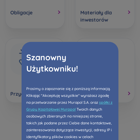
Obligacje
Materiały dla
inwestorów
Szanowny
Użytkowniku!
Prosimy o zapoznanie się z poniższą informacją.
Przydatne linki
Kontakt
Klikając "Akceptuję wszystkie" wyrażasz zgodę
na przetwarzanie przez Murapol S.A. oraz
spółki z
Grupy Kapitałowej Murapol
Twoich danych
osobowych zbieranych na niniejszej stronie,
takich jak podane przez Ciebie dane kontaktowe,
zainteresowania dotyczące inwestycji, adresy IP i
identyfikatory plików cookies w celach