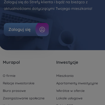
Zaloguj się do Strefy klienta i bądź na bieżąco z
Dane o aktywności na naszej stronie mogą być
aktualnościami dotyczącymi Twojego mieszkania!
także udostępniane
zaufanym partnerom
.
Twoje dane są współadministrowane przez
spółki
z Grupy Kapitałowej Murapol
. Więcej o tym jak
Zaloguj się
przetwarzamy dane, wykorzystujemy cookies i
jakie przysługują Ci prawa znajdziesz w
Polityce
prywatności
.
Murapol
Inwestycje
O firmie
Mieszkania
Relacje inwestorskie
Apartamenty inwestycyjne
Biuro prasowe
Wkrótce w ofercie
Zaangażowanie społeczne
Lokale usługowe