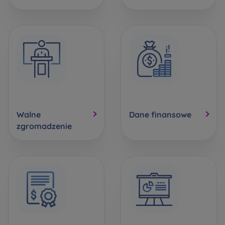
Rozwiń
Zawiadomienia o nabyciu lub posiadaniu
znacznego pakietu akcji proszę wysyłać na
notyfikacje@murapol.pl
Walne
Dane finansowe
Skontaktuj się z nami
zgromadzenie