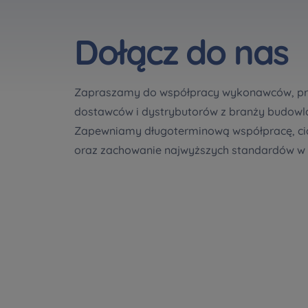
W jakiej s
Telefon
Telefon
Оберіть мі
Dołącz do nas
Оберіть 
Zapraszamy do współpracy wykonawców, pr
E-mail
E-mail
Ім’я та пр
dostawców i dystrybutorów z branży budowla
Ulubione
Zapewniamy długoterminową współpracę, cią
Nie wyb
oraz zachowanie najwyższych standardów w 
Wiadomoś
Wiadomoś
Електронн
Dodatkowe p
Надаю в
Wybierz m
Wyraża
Wyraża
По
Wybierz 
ро
In
In