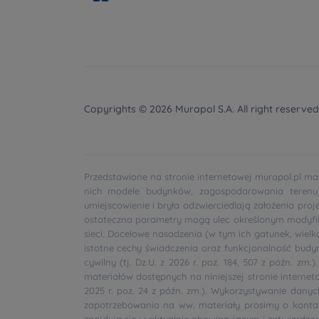
Copyrights © 2026 Murapol S.A. All right reserved
Przedstawione na stronie internetowej murapol.pl ma
nich modele budynków, zagospodarowania terenu, o
umiejscowienie i bryła odzwierciedlają założenia pr
ostateczna parametry mogą ulec określonym modyfika
sieci. Docelowe nasadzenia (w tym ich gatunek, wiel
istotne cechy świadczenia oraz funkcjonalność budyn
cywilny (tj. Dz.U. z 2026 r. poz. 184, 507 z późn. 
materiałów dostępnych na niniejszej stronie internet
2025 r. poz. 24 z późn. zm.). Wykorzystywanie dany
zapotrzebowania na ww. materiały prosimy o konta