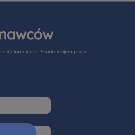
onawców
enia formularza. Skontaktujemy się z
мовою)