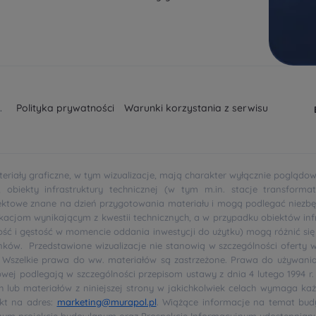
.
Polityka prywatności
Warunki korzystania z serwisu
teriały graficzne, w tym wizualizacje, mają charakter wyłącznie poglądo
biekty infrastruktury technicznej (w tym m.in. stacje transformat
ojektowe znane na dzień przygotowania materiału i mogą podlegać niezbę
cjom wynikającym z kwestii technicznych, a w przypadku obiektów inf
kość i gęstość w momencie oddania inwestycji do użytku) mogą różnić si
ków. Przedstawione wizualizacje nie stanowią w szczególności oferty w
zm.). Wszelkie prawa do ww. materiałów są zastrzeżone. Prawa do używani
owej podlegają w szczególności przepisom ustawy z dnia 4 lutego 1994 r.
ch lub materiałów z niniejszej strony w jakichkolwiek celach wymaga 
kt na adres:
marketing@murapol.pl
. Wiążące informacje na temat bud