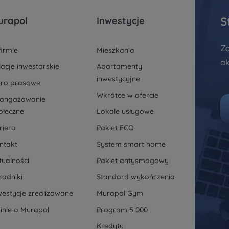
S
urapol
Inwestycje
Za
firmie
Mieszkania
ak
lacje inwestorskie
Apartamenty
inwestycyjne
uro prasowe
Wkrótce w ofercie
angażowanie
ołeczne
Lokale usługowe
riera
Pakiet ECO
ntakt
System smart home
tualności
Pakiet antysmogowy
radniki
Standard wykończenia
westycje zrealizowane
Murapol Gym
inie o Murapol
Program 5 000
Kredyty