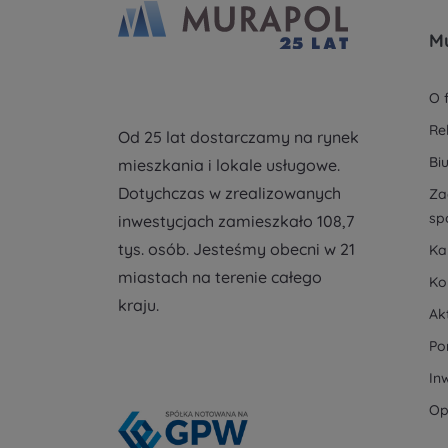
M
O 
Re
Od 25 lat dostarczamy na rynek
Bi
mieszkania i lokale usługowe.
Dotychczas w zrealizowanych
Za
sp
inwestycjach zamieszkało 108,7
tys. osób. Jesteśmy obecni w 21
Ka
miastach na terenie całego
Ko
kraju.
Ak
Po
In
Op