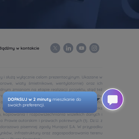
Bądźmy w kontakcie
wy i służą wyłącznie celom prezentacyjnym. Ukazane w
orowe, wiaty śmietnikowe, wentylatornie) oraz ich
dnym zmianom na etapie realizacji projektu, stąd też
rastruktury technicznej również wytycznych gestorów
ę od zaprezentowanych na obrazie. Zmianie nie ulegną
 rozumieniu ustawy z dnia 23 kwietnia 1964 r. Kodeks
a, kopiowania i rozpowszechniania wszelkich danych i
 o Prawie autorskim i prawach pokrewnych (tj. Dz.U. z
każdorazowo pisemnej zgody Murapol S.A. W przypadku
ynków, infrastruktury oraz zagospodarowania terenu