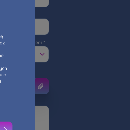
szę
ję
własnym materiałem
raz
ne
cych
u o
y
Dodaj plik