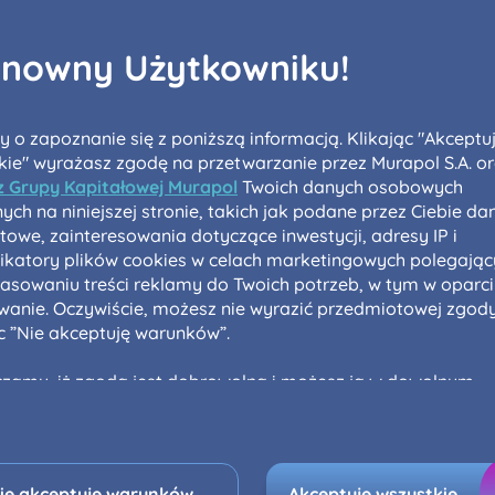
żdej osobie przysługuje prawo dostępu do treści swoich
... *
zwiń
nowny Użytkowniku!
E-mail
nia o nabyciu lub posiadaniu znacznego pakietu akcji pro
a
y o zapoznanie się z poniższą informacją. Klikając "Akceptu
je@murapol.pl
Możliwości przerobowe
Praca z 
kie" wyrażasz zgodę na przetwarzanie przez Murapol S.A. o
 z Grupy Kapitałowej Murapol
Twoich danych osobowych
Tak
ych na niniejszej stronie, takich jak podane przez Ciebie da
towe, zainteresowania dotyczące inwestycji, adresy IP i
fikatory plików cookies w celach marketingowych polegają
Referencje (załaduj
Skontaktuj się z nami
plik)
asowaniu treści reklamy do Twoich potrzeb, w tym w oparci
owanie. Oczywiście, możesz nie wyrazić przedmiotowej zgod
ąc ”Nie akceptuję warunków”.
zamy, iż zgoda jest dobrowolna i możesz ją w dowolnym
ie wycofać w ustawieniach zaawansowanych Twojej
ądarki.
wykorzystuje pliki cookies w celach analitycznych i
ie akceptuję warunków
Akceptuję wszystkie