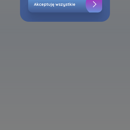
Akceptuję wszystkie
Zaznaczamy, iż zgoda jest dobrowolna i
możesz ją w dowolnym momencie wycofać w
ustawieniach zaawansowanych Twojej
przeglądarki.
Strona wykorzystuje pliki cookies w celach
analitycznych i statystycznych służących
poprawie stosowanych funkcjonalności i usług
świadczonych za pośrednictwem strony oraz
wyjaśnienia okoliczności niedozwolonego
korzystania z Serwisu, a także w celach
marketingowych, które wynikają z prawnie
uzasadnionych interesów realizowanych przez
Administratora.
Dane o aktywności na naszej stronie mogą być
także udostępniane
zaufanym partnerom
.
Twoje dane są współadministrowane przez