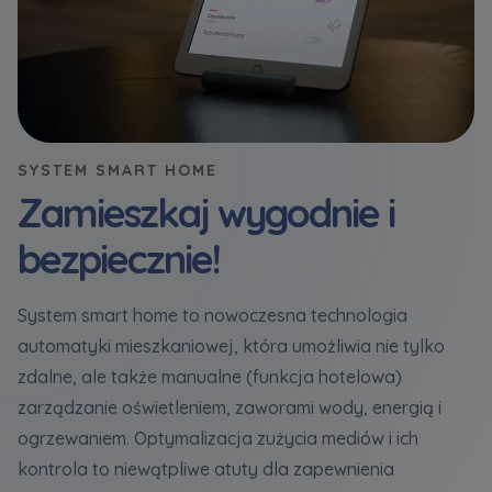
Zawiadomienia o nabyciu lub posiadaniu znacznego
pakietu akcji proszę wysyłać na
notyfikacje@murapol.pl
SYSTEM SMART HOME
Zamieszkaj wygodnie i
bezpiecznie!
Skontaktuj się z nami
System smart home to nowoczesna technologia
automatyki mieszkaniowej, która umożliwia nie tylko
zdalne, ale także manualne (funkcja hotelowa)
zarządzanie oświetleniem, zaworami wody, energią i
ogrzewaniem. Optymalizacja zużycia mediów i ich
kontrola to niewątpliwe atuty dla zapewnienia