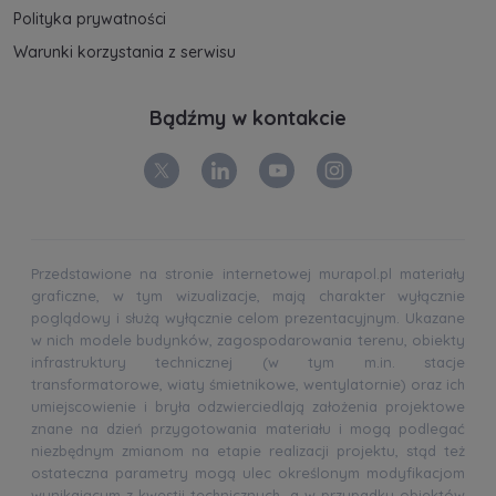
Polityka prywatności
Warunki korzystania z serwisu
Bądźmy w kontakcie
Przedstawione na stronie internetowej murapol.pl materiały
graficzne, w tym wizualizacje, mają charakter wyłącznie
poglądowy i służą wyłącznie celom prezentacyjnym. Ukazane
w nich modele budynków, zagospodarowania terenu, obiekty
infrastruktury technicznej (w tym m.in. stacje
transformatorowe, wiaty śmietnikowe, wentylatornie) oraz ich
umiejscowienie i bryła odzwierciedlają założenia projektowe
znane na dzień przygotowania materiału i mogą podlegać
niezbędnym zmianom na etapie realizacji projektu, stąd też
ostateczna parametry mogą ulec określonym modyfikacjom
wynikającym z kwestii technicznych, a w przypadku obiektów