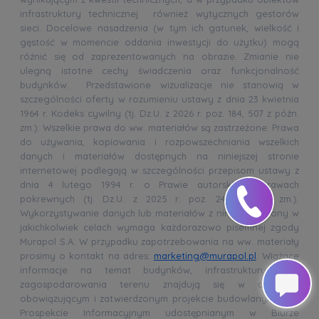
infrastruktury technicznej również wytycznych gestorów
sieci. Docelowe nasadzenia (w tym ich gatunek, wielkość i
gęstość w momencie oddania inwestycji do użytku) mogą
różnić się od zaprezentowanych na obrazie. Zmianie nie
ulegną istotne cechy świadczenia oraz funkcjonalność
budynków. Przedstawione wizualizacje nie stanowią w
szczególności oferty w rozumieniu ustawy z dnia 23 kwietnia
1964 r. Kodeks cywilny (tj. Dz.U. z 2026 r. poz. 184, 507 z późn.
zm.). Wszelkie prawa do ww. materiałów są zastrzeżone. Prawa
do używania, kopiowania i rozpowszechniania wszelkich
danych i materiałów dostępnych na niniejszej stronie
internetowej podlegają w szczególności przepisom ustawy z
dnia 4 lutego 1994 r. o Prawie autorskim i prawach
pokrewnych (tj. Dz.U. z 2025 r. poz. 24 z późn. zm.).
Wykorzystywanie danych lub materiałów z niniejszej strony w
jakichkolwiek celach wymaga każdorazowo pisemnej zgody
Murapol S.A. W przypadku zapotrzebowania na ww. materiały
prosimy o kontakt na adres:
marketing@murapol.pl
. Wiążące
informacje na temat budynków, infrastruktury oraz
zagospodarowania terenu znajdują się w aktualnie
obowiązującym i zatwierdzonym projekcie budowlanym oraz
Prospekcie Informacyjnym udostępnianym w Biurze