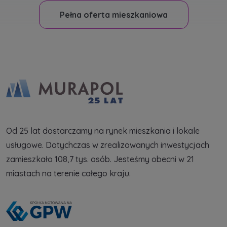
spółki z Grupy Kapitałowej Murapol
. Więcej o
tym jak przetwarzamy dane, wykorzystujemy
Pełna oferta mieszkaniowa
cookies i jakie przysługują Ci prawa znajdziesz
w
Polityce prywatności
.
Od 25 lat dostarczamy na rynek mieszkania i lokale
usługowe. Dotychczas w zrealizowanych inwestycjach
zamieszkało 108,7 tys. osób. Jesteśmy obecni w 21
miastach na terenie całego kraju.