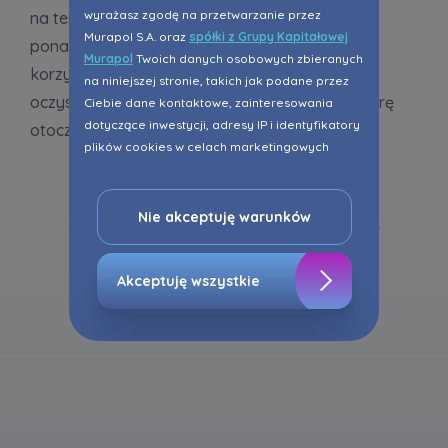
wyrażasz zgodę na przetwarzanie przez
na terenach naszych inwestycji. Projektujemy
Murapol S.A. oraz
spółki z Grupy Kapitałowej
ponadto dachy zielone, które przynoszą wiele
Murapol
Twoich danych osobowych zbieranych
korzyści – m.in. gromadzą wody deszczowe,
na niniejszej stronie, takich jak podane przez
oczyszczają powietrze czy obniżają temperaturę
Ciebie dane kontaktowe, zainteresowania
dotyczące inwestycji, adresy IP i identyfikatory
otoczenia.
plików cookies w celach marketingowych
polegających na dopasowaniu treści reklamy
do Twoich potrzeb, w tym w oparciu o
Wybrane inwestycje
profilowanie. Oczywiście, możesz nie wyrazić
Nie akceptuję warunków
przedmiotowej zgody klikając ”Nie akceptuję
warunków”.
Akceptuję wszystkie
Zaznaczamy, iż zgoda jest dobrowolna i
możesz ją w dowolnym momencie wycofać w
ustawieniach zaawansowanych Twojej
przeglądarki.
Strona wykorzystuje pliki cookies w celach
analitycznych i statystycznych służących