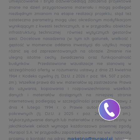
umiejscowienie i bryła odzwierciedlają założenia projektowe
znane na dzień przygotowania materiału i mogą podlegać
niezbędnym zmianom na etapie realizacji projektu, stąd też
ostateczna parametry mogą ulec określonym modyfikacjom
wynikającym z kwestii technicznych, a w przypadku obiektów
infrastruktury technicznej również wytycznych gestorów
sieci. Docelowe nasadzenia (w tym ich gatunek, wielkość i
gęstość w momencie oddania inwestycji do użytku) mogą
różnić się od zaprezentowanych na obrazie. Zmianie nie
ulegną istotne cechy świadczenia oraz funkcjonalność
budynków. Przedstawione wizualizacje nie stanowią w
szczególności oferty w rozumieniu ustawy z dnia 23 kwietnia
1964 r. Kodeks cywilny (tj. Dz.U. z 2026 r. poz. 184, 507 z późn.
zm.). Wszelkie prawa do ww. materiałów są zastrzeżone. Prawa
do używania, kopiowania i rozpowszechniania wszelkich
danych i materiałów dostępnych na niniejszej stronie
internetowej podlegają w szczególności przepisom ustawy z
dnia 4 lutego 1994 r. o Prawie autorskim i prawach
pokrewnych (tj. Dz.U. z 2025 r. poz. 24 z późn. zm.).
Wykorzystywanie danych lub materiałów z niniejszej strony w
jakichkolwiek celach wymaga każdorazowo pisemnej zgody
Murapol S.A. W przypadku zapotrzebowania na ww. materiały
prosimy o kontakt na adres:
marketing@murapol.pl
. Wiążące