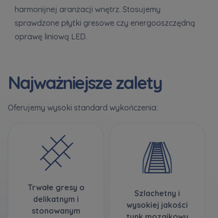
harmonijnej aranżacji wnętrz. Stosujemy
sprawdzone płytki gresowe czy energooszczędną
Zawiadomienia o nabyciu lub posiadaniu znacznego
oprawę liniową LED.
pakietu akcji proszę wysyłać na
notyfikacje@murapol.pl
Najważniejsze zalety
Oferujemy wysoki standard wykończenia:
Skontaktuj się z nami
Trwałe gresy o
Szlachetny i
delikatnym i
wysokiej jakości
stonowanym
tynk mozaikowy