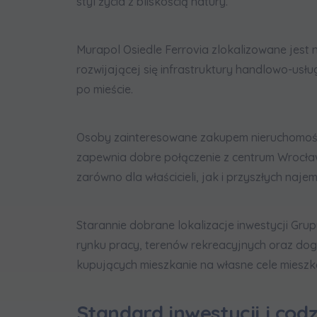
styl życia z bliskością natury.
Murapol Osiedle Ferrovia zlokalizowane jest 
rozwijającej się infrastruktury handlowo-usł
po mieście.
Osoby zainteresowane zakupem nieruchomoś
zapewnia dobre połączenie z centrum Wrocław
zarówno dla właścicieli, jak i przyszłych naje
Starannie dobrane lokalizacje inwestycji Grup
rynku pracy, terenów rekreacyjnych oraz do
kupujących mieszkanie na własne cele mieszka
Standard inwestycji i co