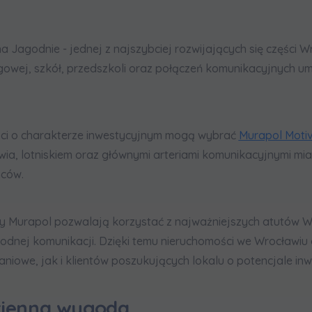
na Jagodnie - jednej z najszybciej rozwijających się części
ugowej, szkół, przedszkoli oraz połączeń komunikacyjnych u
ci o charakterze inwestycyjnym mogą wybrać
Murapol Moti
ia, lotniskiem oraz głównymi arteriami komunikacyjnymi mi
mców.
y Murapol pozwalają korzystać z najważniejszych atutów Wroc
godnej komunikacji. Dzięki temu nieruchomości we Wrocław
niowe, jak i klientów poszukujących lokalu o potencjale in
dzienna wygoda