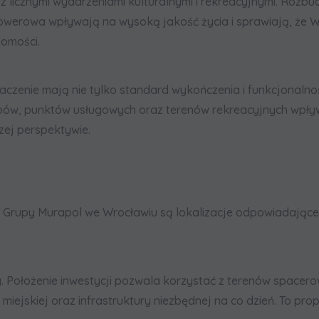
 licznymi wydarzeniami kulturalnymi i rekreacyjnymi. Rozbudo
 rowerowa wpływają na wysoką jakość życia i sprawiają, że
homości.
czenie mają nie tylko standard wykończenia i funkcjonalność
sklepów, punktów usługowych oraz terenów rekreacyjnych wp
zej perspektywie.
 Grupy Murapol we Wrocławiu są lokalizacje odpowiadające
. Położenie inwestycji pozwala korzystać z terenów spacero
ejskiej oraz infrastruktury niezbędnej na co dzień. To prop