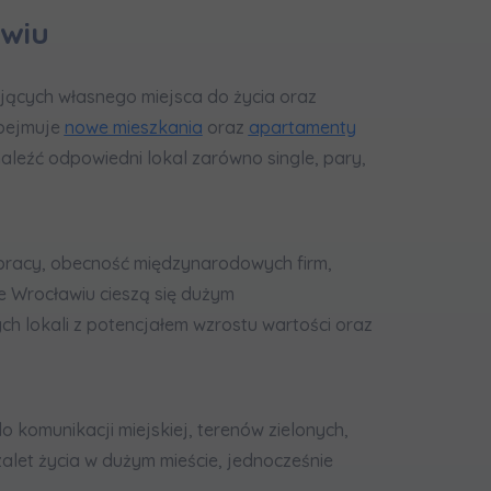
awiu
ących własnego miejsca do życia oraz
obejmuje
nowe mieszkania
oraz
apartamenty
leźć odpowiedni lokal zarówno single, pary,
zę wysyłać
k pracy, obecność międzynarodowych firm,
e Wrocławiu cieszą się dużym
h lokali z potencjałem wzrostu wartości oraz
komunikacji miejskiej, terenów zielonych,
let życia w dużym mieście, jednocześnie