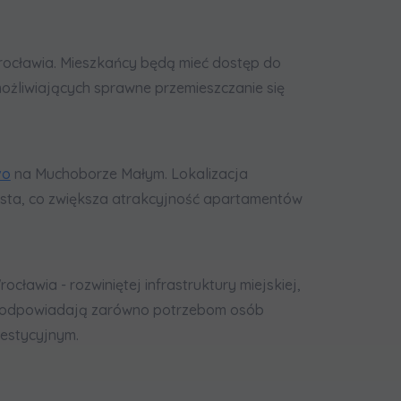
 Wrocławia. Mieszkańcy będą mieć dostęp do
możliwiających sprawne przemieszczanie się
vo
na Muchoborze Małym. Lokalizacja
asta, co zwiększa atrakcyjność apartamentów
ławia - rozwiniętej infrastruktury miejskiej,
iu odpowiadają zarówno potrzebom osób
westycyjnym.