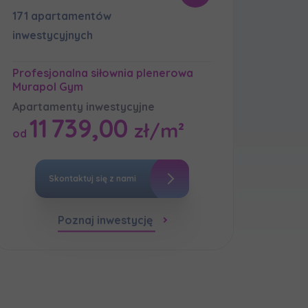
171 apartamentów
inwestycyjnych
Profesjonalna siłownia plenerowa
мовою)
Murapol Gym
Apartamenty inwestycyjne
11 739,00
zł/m²
od
Skontaktuj się z nami
Poznaj inwestycję
мовою)