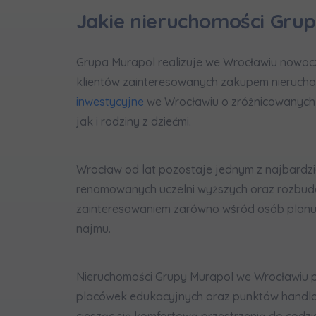
In
Jakie nieruchomości Gru
Ro
Wy
Grupa Murapol realizuje we Wrocławiu nowoc
Ro
klientów zainteresowanych zakupem nieruchom
Ka
inwestycyjne
we Wrocławiu o zróżnicowanych m
Ro
jak i rodziny z dziećmi.
Zawiadomie
Wrocław od lat pozostaje jednym z najbardzie
na
renomowanych uczelni wyższych oraz rozbudow
notyfikac
zainteresowaniem zarówno wśród osób planują
najmu.
Nieruchomości Grupy Murapol we Wrocławiu po
placówek edukacyjnych oraz punktów handlow
ciesząc się komfortową przestrzenią do codz