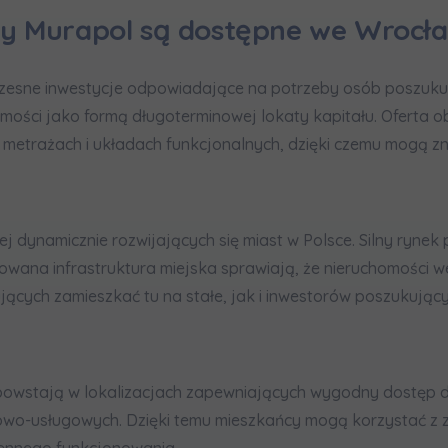
formujemy, że w trosce o najwyższą jakość i
... *
py Murapol są dostępne we Wrocł
zwiń
rażam zgodę na otrzymywanie informacji handlowych od
...
zesne inwestycje odpowiadające na potrzeby osób poszukuj
zwiń
ości jako formą długoterminowej lokaty kapitału. Oferta 
żdej osobie przysługuje prawo dostępu do treści swoich
... *
etrażach i układach funkcjonalnych, dzięki czemu mogą zna
zwiń
nia o nabyciu lub posiadaniu znacznego pakietu akcji pros
j dynamicznie rozwijających się miast w Polsce. Silny ryne
ana infrastruktura miejska sprawiają, że nieruchomości w
je@murapol.pl
cych zamieszkać tu na stałe, jak i inwestorów poszukującyc
Skontaktuj się z nami
wstają w lokalizacjach zapewniających wygodny dostęp do 
o-usługowych. Dzięki temu mieszkańcy mogą korzystać z za
iennego funkcjonowania.