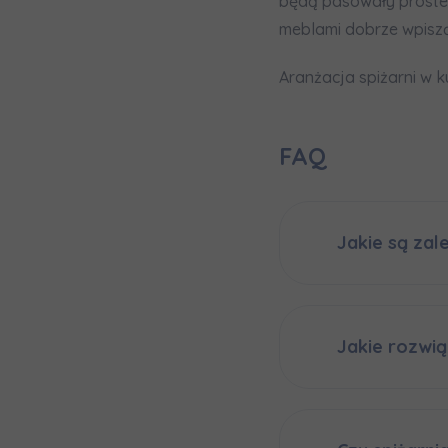
będą pasowały proste 
meblami dobrze wpiszą
Aranżacja spiżarni w 
FAQ
Jakie są zal
Jakie rozwią