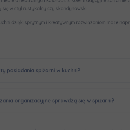
meble o neutralnych kolorach. Z kolei tradycyjne spiżarnie 
 się w styl rustykalny czy skandynawski.
kuchni dzięki sprytnym i kreatywnym rozwiązaniom może napr
ety posiadania spiżarni w kuchni?
zania organizacyjne sprawdzą się w spiżarni?