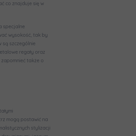
ć co znajduje się w
na specjalne
wać wysokość, tak by
w są szczególnie
metalowe regały oraz
a zapomnieć także o
tałymi
ętrz mogą postawić na
alistycznych stylizacji