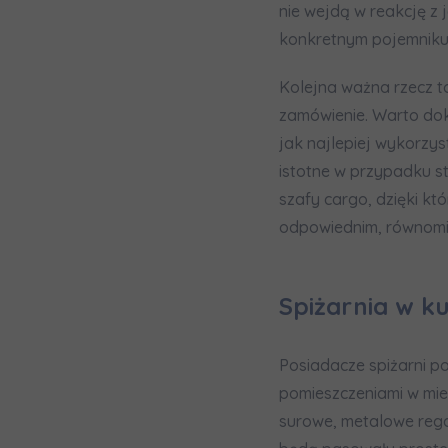
nie wejdą w reakcję z
konkretnym pojemniku i
Kolejna ważna rzecz to
zamówienie. Warto dok
jak najlepiej wykorzys
istotne w przypadku st
szafy cargo, dzięki k
odpowiednim, równomier
Spiżarnia w ku
Posiadacze spiżarni p
pomieszczeniami w mies
surowe, metalowe regał