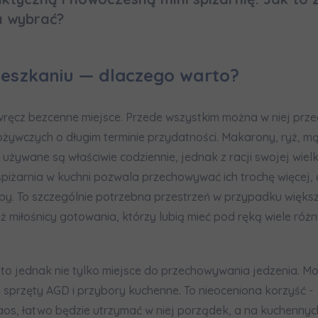
formujemy, że w trosce o najwyższą jakość i
... *
a wybrać?
zwiń
rażam zgodę na otrzymywanie informacji handlowych od
...
zwiń
ieszkaniu — dlaczego warto?
żdej osobie przysługuje prawo dostępu do treści swoich
... *
zwiń
ręcz bezcenne miejsce. Przede wszystkim można w niej pr
wczych o długim terminie przydatności. Makarony, ryż, mąki
nia o nabyciu lub posiadaniu znacznego pakietu akcji pros
 używane są właściwie codziennie, jednak z racji swojej wiel
piżarnia w kuchni pozwala przechowywać ich trochę więcej, d
je@murapol.pl
py. To szczególnie potrzebna przestrzeń w przypadku większ
ż miłośnicy gotowania, którzy lubią mieć pod ręką wiele róż
i to jednak nie tylko miejsce do przechowywania jedzenia. M
Skontaktuj się z nami
sprzęty AGD i przybory kuchenne. To nieoceniona korzyść - 
aos, łatwo będzie utrzymać w niej porządek, a na kuchennyc