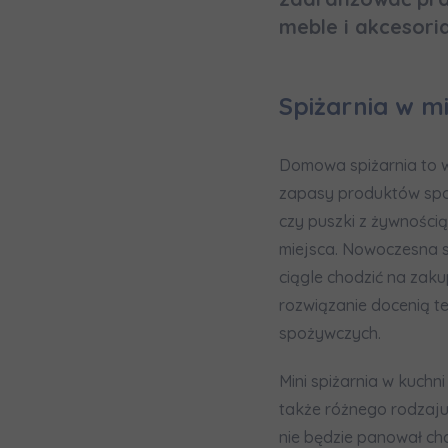
In
meble i akcesori
Ro
Wy
Ro
Spiżarnia w m
Ka
Ro
Domowa spiżarnia to w
zapasy produktów spoży
Zawiadomie
czy puszki z żywnością
na
miejsca. Nowoczesna s
notyfikac
ciągle chodzić na zaku
rozwiązanie docenią te
spożywczych.
Mini spiżarnia w kuchn
także różnego rodzaju 
nie będzie panował ch