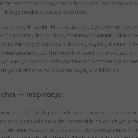
 jedzeniem oraz ochronią przed szkodnikami. Dodatkowo wida
 ile tego produktu jeszcze pozostało.
 solidne półki i szafki, które można kupić gotowe lub robić 
ładnie przemyśleć ich układ, zaplanować wymiary i dopaso
tać spiżarnianą przestrzeń. Meble z wytrzymałych materiałó
awiania na nich ciężkich produktów, świetnie sprawdzą się 
tórym wyciąganie produktów będzie dużo prostsze. Nie możn
nym oświetleniu, np. w postaci szyny z reflektorami.
chni — inspiracje
owinni zadbać o to, by dobrze komponowała się ona z pozos
zkaniu i pasowała do kuchni. Właściciele industrialnych wn
y, druciane koszyki i ścianę z cegły. Do nowoczesnych, minim