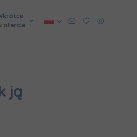
Wkrótce
w ofercie
k ją