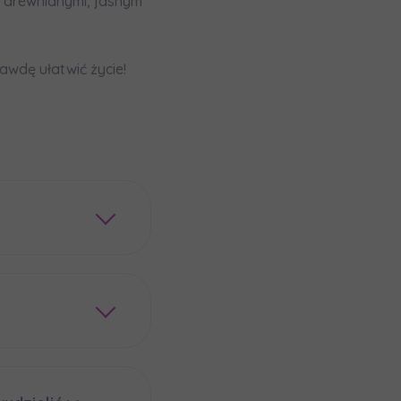
z drewnianymi, jasnym
awdę ułatwić życie!