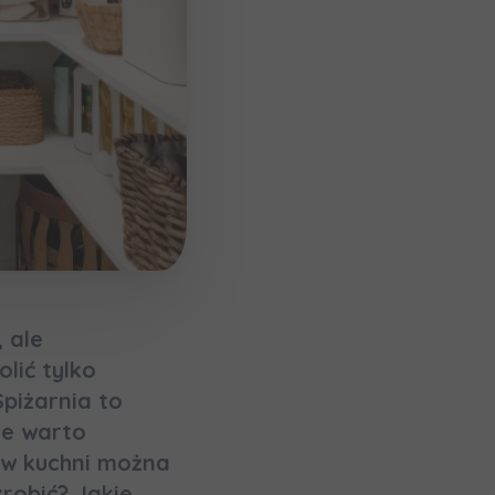
 ale
lić tylko
piżarnia to
мовою)
ie warto
i w kuchni można
robić? Jakie