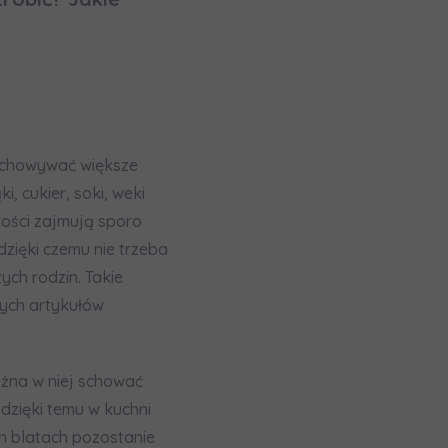
zechowywać większe
, cukier, soki, weki
zę wysyłać
kości zajmują sporo
zięki czemu nie trzeba
ych rodzin. Takie
nych artykułów
ożna w niej schować
dzięki temu w kuchni
h blatach pozostanie