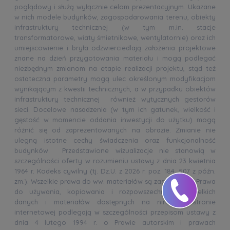
poglądowy i służą wyłącznie celom prezentacyjnym. Ukazane
w nich modele budynków, zagospodarowania terenu, obiekty
infrastruktury technicznej (w tym m.in. stacje
transformatorowe, wiaty śmietnikowe, wentylatornie) oraz ich
umiejscowienie i bryła odzwierciedlają założenia projektowe
znane na dzień przygotowania materiału i mogą podlegać
niezbędnym zmianom na etapie realizacji projektu, stąd też
ostateczna parametry mogą ulec określonym modyfikacjom
wynikającym z kwestii technicznych, a w przypadku obiektów
infrastruktury technicznej również wytycznych gestorów
sieci. Docelowe nasadzenia (w tym ich gatunek, wielkość i
gęstość w momencie oddania inwestycji do użytku) mogą
różnić się od zaprezentowanych na obrazie. Zmianie nie
ulegną istotne cechy świadczenia oraz funkcjonalność
budynków. Przedstawione wizualizacje nie stanowią w
szczególności oferty w rozumieniu ustawy z dnia 23 kwietnia
1964 r. Kodeks cywilny (tj. Dz.U. z 2026 r. poz. 184, 507 z późn.
zm.). Wszelkie prawa do ww. materiałów są zastrzeżone. Prawa
do używania, kopiowania i rozpowszechniania wszelkich
danych i materiałów dostępnych na niniejszej stronie
internetowej podlegają w szczególności przepisom ustawy z
dnia 4 lutego 1994 r. o Prawie autorskim i prawach