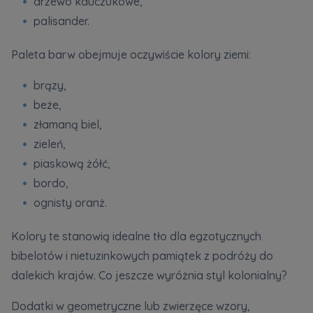
drzewo kauczukowe,
palisander.
Paleta barw obejmuje oczywiście kolory ziemi:
brązy,
beże,
złamaną biel,
zieleń,
piaskową żółć,
bordo,
ognisty oranż.
Kolory te stanowią idealne tło dla egzotycznych
bibelotów i nietuzinkowych pamiątek z podróży do
dalekich krajów. Co jeszcze wyróżnia styl kolonialny?
Dodatki w geometryczne lub zwierzęce wzory,