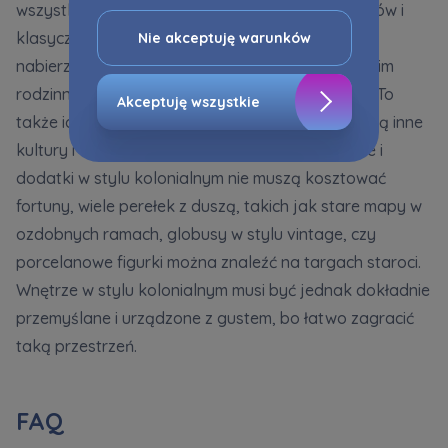
wszystkim miłośnicy podróży, etnicznych dodatków i
do Twoich potrzeb, w tym w oparciu o
profilowanie. Oczywiście, możesz nie wyrazić
klasycznych aranżacji z nutą egzotyki. Wnętrze
Nie akceptuję warunków
przedmiotowej zgody klikając ”Nie akceptuję
nabierze szczególnej wartości, jeśli umieścisz w nim
warunków”.
rodzinne pamiątki i zdjęcia z dalekich wyjazdów. To
Akceptuję wszystkie
także idealne rozwiązanie dla osób, które szanują inne
Zaznaczamy, iż zgoda jest dobrowolna i
możesz ją w dowolnym momencie wycofać w
kultury i doceniają ponadczasowy design. Meble i
ustawieniach zaawansowanych Twojej
dodatki w stylu kolonialnym nie muszą kosztować
przeglądarki.
fortuny, wiele perełek z duszą, takich jak stare mapy w
Strona wykorzystuje pliki cookies w celach
ozdobnych ramach, globusy w stylu vintage, czy
analitycznych i statystycznych służących
porcelanowe figurki można znaleźć na targach staroci.
poprawie stosowanych funkcjonalności i usług
Wnętrze w stylu kolonialnym musi być jednak dokładnie
świadczonych za pośrednictwem strony oraz
przemyślane i urządzone z gustem, bo łatwo zagracić
wyjaśnienia okoliczności niedozwolonego
korzystania z Serwisu, a także w celach
taką przestrzeń.
marketingowych, które wynikają z prawnie
uzasadnionych interesów realizowanych przez
Administratora.
FAQ