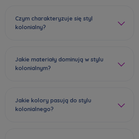
Dane o aktywności na naszej stronie mogą być
także udostępniane
zaufanym partnerom
.
Czym charakteryzuje się styl
Twoje dane są współadministrowane przez
kolonialny?
spółki z Grupy Kapitałowej Murapol
. Więcej o
tym jak przetwarzamy dane, wykorzystujemy
cookies i jakie przysługują Ci prawa znajdziesz
w
Polityce prywatności
.
Jakie materiały dominują w stylu
kolonialnym?
Jakie kolory pasują do stylu
kolonialnego?