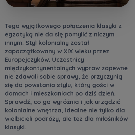
Кожна особа має право отримати доступ до
E-mail
своїх персональних
... *
Wyślij
Wyślij
розширити
Tego wyjątkowego połączenia klasyki z
egzotyką nie da się pomylić z niczym
Регламент надання електронних послуг товариством гк
Zamawiam obsługę w języku ukraińskim (Замовляю
innym. Styl kolonialny został
контакт українською мовою)
Murapol
zapoczątkowany w XIX wieku przez
Europejczyków. Uczestnicy
Wyrażam wszystkie zgody
międzykontynentalnych wypraw zapewne
Informujemy, że w trosce o najwyższą jakość i
... *
nie zdawali sobie sprawy, że przyczynią
Зв’яжіться з нами
Rozwiń
się do powstania stylu, który gości w
domach i mieszkaniach po dziś dzień.
Wyrażam zgodę na otrzymywanie informacji
handlowych od
...
Sprawdź, co go wyróżnia i jak urządzić
Rozwiń
kolonialne wnętrza, idealne nie tylko dla
Każdej osobie przysługuje prawo dostępu do
wielbicieli podróży, ale też dla miłośników
treści swoich
... *
klasyki.
Rozwiń