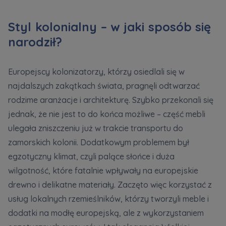
Styl kolonialny – w jaki sposób się
Zawiadomienia o nabyciu lub posiadaniu znacznego
narodził?
pakietu akcji proszę wysyłać na
notyfikacje@murapol.pl
Europejscy kolonizatorzy, którzy osiedlali się w
najdalszych zakątkach świata, pragnęli odtwarzać
rodzime aranżacje i architekturę. Szybko przekonali się
Skontaktuj się z nami
jednak, że nie jest to do końca możliwe – część mebli
ulegała zniszczeniu już w trakcie transportu do
zamorskich kolonii. Dodatkowym problemem był
egzotyczny klimat, czyli palące słońce i duża
wilgotność, które fatalnie wpływały na europejskie
drewno i delikatne materiały. Zaczęto więc korzystać z
usług lokalnych rzemieślników, którzy tworzyli meble i
dodatki na modłę europejską, ale z wykorzystaniem