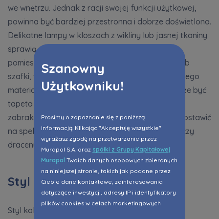
we wnętrzu. Jednak z racji swojej funkcji użytkowej,
powinna być bardziej przestronna i dobrze doświetlona.
Delikatne lampy w kloszach z wikliny lub jasnej tkaniny
sprawią, że kuchnia będzie „lżejsza”. Lekkości
pomieszczeniu nadadzą też rattanowe krzesła lub
Szanowny
szafki, w których fronty są wykonane z użyciem tego
Użytkowniku!
materiału. Świetną ozdobą kuchennych ścian może być
tapeta lub płytki w orientalny wzór. Nie może też
zabraknąć w niej roślin doniczkowych — warto postawić
Prosimy o zapoznanie się z poniższą
informacją. Klikając "Akceptuję wszystkie"
na spektakularne monstery, fikusy, bananowce czy
wyrażasz zgodę na przetwarzanie przez
draceny.
Murapol S.A. oraz
spółki z Grupy Kapitałowej
Murapol
Twoich danych osobowych zbieranych
na niniejszej stronie, takich jak podane przez
Styl kolonialny – dla kogo?
Ciebie dane kontaktowe, zainteresowania
dotyczące inwestycji, adresy IP i identyfikatory
plików cookies w celach marketingowych
Styl kolonialny we wnętrzach pokochają przede
polegających na dopasowaniu treści reklamy