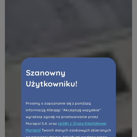
Szanowny
Użytkowniku!
Prosimy o zapoznanie się z poniższą
informacją. Klikając "Akceptuję wszystkie"
wyrażasz zgodę na przetwarzanie przez
Murapol S.A. oraz
spółki z Grupy Kapitałowej
Murapol
Twoich danych osobowych zbieranych
na niniejszej stronie, takich jak podane przez