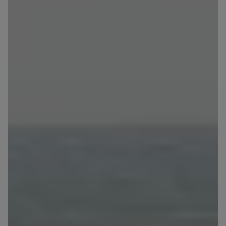
Zawiadomienia o nabyciu lub posiadaniu znacznego
pakietu akcji proszę wysyłać na
notyfikacje@murapol.pl
Skontaktuj się z nami