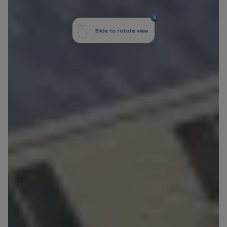
marketingowych, które wynikają z prawnie
uzasadnionych interesów realizowanych przez
Administratora.
Dane o aktywności na naszej stronie mogą być
także udostępniane
zaufanym partnerom
.
Twoje dane są współadministrowane przez
spółki z Grupy Kapitałowej Murapol
. Więcej o
tym jak przetwarzamy dane, wykorzystujemy
cookies i jakie przysługują Ci prawa znajdziesz
w
Polityce prywatności
.