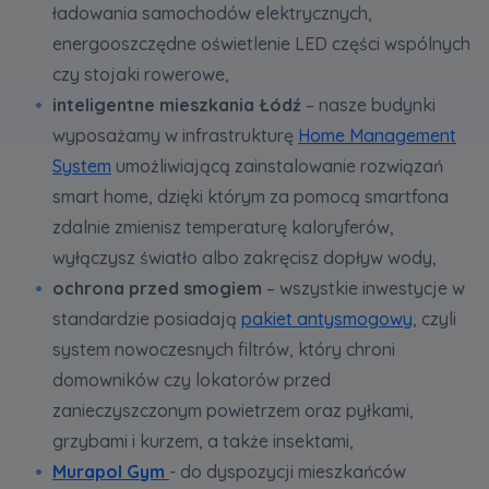
ładowania samochodów elektrycznych,
Twoje dane są współadministrowane przez
energooszczędne oświetlenie LED części wspólnych
spółki z Grupy Kapitałowej Murapol
. Więcej o
czy stojaki rowerowe,
tym jak przetwarzamy dane, wykorzystujemy
inteligentne mieszkania Łódź
– nasze budynki
cookies i jakie przysługują Ci prawa znajdziesz
wyposażamy w infrastrukturę
Home Management
w
Polityce prywatności
.
System
umożliwiającą zainstalowanie rozwiązań
smart home, dzięki którym za pomocą smartfona
zdalnie zmienisz temperaturę kaloryferów,
wyłączysz światło albo zakręcisz dopływ wody,
ochrona przed smogiem
– wszystkie inwestycje w
standardzie posiadają
pakiet antysmogowy
, czyli
system nowoczesnych filtrów, który chroni
domowników czy lokatorów przed
zanieczyszczonym powietrzem oraz pyłkami,
grzybami i kurzem, a także insektami,
Murapol Gym
- do dyspozycji mieszkańców