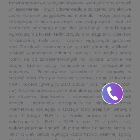
transformatorowe, wiaty śmietnikowe, wentylatornie) oraz ich
umiejscowienie i bryła odzwierciedlają założenia projektowe
znane na dzień przygotowania materiału i mogą podlegać
niezbędnym zmianom na etapie realizacji projektu, stąd też
ostateczna parametry mogą ulec określonym modyfikacjom
wynikającym z kwestii technicznych, a w przypadku obiektów
infrastruktury technicznej również wytycznych gestorów
sieci. Docelowe nasadzenia (w tym ich gatunek, wielkość i
gęstość w momencie oddania inwestycji do użytku) mogą
różnić się od zaprezentowanych na obrazie. Zmianie nie
ulegną istotne cechy świadczenia oraz funkcjonalność
budynków. Przedstawione wizualizacje nie stanowią w
szczególności oferty w rozumieniu ustawy z dnia 23 kwietnia
1964 r. Kodeks cywilny (tj. Dz.U. z 2026 r. poz. 184, 507 z późn.
zm.). Wszelkie prawa do ww. materiałów są zastrzeżone. Prawa
do używania, kopiowania i rozpowszechniania wszelkich
danych i materiałów dostępnych na niniejszej stronie
internetowej podlegają w szczególności przepisom ustawy z
dnia 4 lutego 1994 r. o Prawie autorskim i prawach
pokrewnych (tj. Dz.U. z 2025 r. poz. 24 z późn. zm.).
Wykorzystywanie danych lub materiałów z niniejszej strony w
jakichkolwiek celach wymaga każdorazowo pisemnej zgody