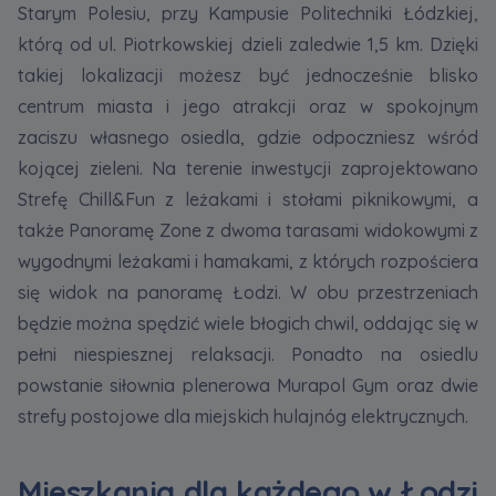
Starym Polesiu, przy Kampusie Politechniki Łódzkiej,
którą od ul. Piotrkowskiej dzieli zaledwie 1,5 km. Dzięki
takiej lokalizacji możesz być jednocześnie blisko
centrum miasta i jego atrakcji oraz w spokojnym
zaciszu własnego osiedla, gdzie odpoczniesz wśród
kojącej zieleni. Na terenie inwestycji zaprojektowano
Strefę Chill&Fun z leżakami i stołami piknikowymi, a
także Panoramę Zone z dwoma tarasami widokowymi z
wygodnymi leżakami i hamakami, z których rozpościera
się widok na panoramę Łodzi. W obu przestrzeniach
będzie można spędzić wiele błogich chwil, oddając się w
pełni niespiesznej relaksacji. Ponadto na osiedlu
powstanie siłownia plenerowa Murapol Gym oraz dwie
strefy postojowe dla miejskich hulajnóg elektrycznych.
Mieszkania dla każdego w Łodzi