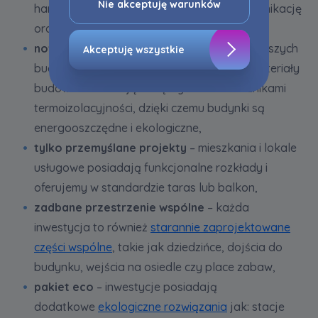
profilowanie. Oczywiście, możesz nie wyrazić
Nie akceptuję warunków
handlowo-usługową w okolicy, dobrą komunikację
przedmiotowej zgody klikając ”Nie akceptuję
oraz tereny zielone i rekreacyjne w pobliżu,
warunków”.
nowoczesne budownictwo
– do budowy naszych
Akceptuję wszystkie
Zaznaczamy, iż zgoda jest dobrowolna i
budynków wykorzystujemy nowoczesne materiały
możesz ją w dowolnym momencie wycofać w
budowlane cechujące się wysokimi wskaźnikami
ustawieniach zaawansowanych Twojej
termoizolacyjności, dzięki czemu budynki są
przeglądarki.
energooszczędne i ekologiczne,
Strona wykorzystuje pliki cookies w celach
tylko przemyślane projekty
– mieszkania i lokale
analitycznych i statystycznych służących
usługowe posiadają funkcjonalne rozkłady i
poprawie stosowanych funkcjonalności i usług
oferujemy w standardzie taras lub balkon,
świadczonych za pośrednictwem strony oraz
wyjaśnienia okoliczności niedozwolonego
zadbane przestrzenie wspólne
– każda
korzystania z Serwisu, a także w celach
inwestycja to również
starannie zaprojektowane
marketingowych, które wynikają z prawnie
części wspólne
, takie jak dziedzińce, dojścia do
uzasadnionych interesów realizowanych przez
budynku, wejścia na osiedle czy place zabaw,
Administratora.
pakiet eco
– inwestycje posiadają
Dane o aktywności na naszej stronie mogą być
dodatkowe
ekologiczne rozwiązania
jak: stacje
także udostępniane
zaufanym partnerom
.