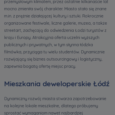
przemysłowym klimatem, przez ostatnie kilkanaście lat
mocno zmieniła swój charakter. Miasto stało się znane
Zawiadomienia o nabyciu lub posiadaniu znacznego
m.in. z prężnie działającej kultury i sztuki. Rokrocznie
pakietu akcji proszę wysyłać na
organizowane festiwale, liczne galerie, muzea, a także
notyfikacje@murapol.pl
streetart, zachęcają do odwiedzenia Łodzi turystów z
kraju i Europy. Atrakcyjna oferta uczelni wyższych
publicznych i prywatnych, w tym słynna łódzka
filmówka, przyciąga tu wielu studentów. Dynamicznie
Skontaktuj się z nami
rozwijający się biznes outsourcingowy i logistyczny,
zapewnia bogatą ofertę miejsc pracy.
Mieszkania deweloperskie Łódź
Dynamiczny rozwój miasta stwarza zapotrzebowanie
na kolejne lokale mieszkalne, dlatego próbujemy
sprostać wymaganiom nawet najbardziej