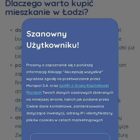
Dlaczego warto kupić
mieszkanie w Łodzi?
doświadczenie i bezpieczeństwo
– od 25 lat
Szanowny
budujemy inwestycje mieszkaniowe na terenie
Użytkowniku!
całego kraju, na naszych osiedlach zamieszkało już
blisko 104,5 tys. osób,
pomoc w uzyskaniu kredytu
– naszym klientom
Prosimy o zapoznanie się z poniższą
informacją. Klikając "Akceptuję wszystkie"
zapewniamy bezpłatne wsparcie doradców
wyrażasz zgodę na przetwarzanie przez
finansowych oraz negocjujemy z bankami
Murapol S.A. oraz
spółki z Grupy Kapitałowej
atrakcyjne warunki związane z pozyskaniem
Murapol
Twoich danych osobowych zbieranych
na niniejszej stronie, takich jak podane przez
decyzji kredytowej w ramach programu
Bank
Ciebie dane kontaktowe, zainteresowania
Partner Murapol
,
dotyczące inwestycji, adresy IP i identyfikatory
atrakcyjna lokalizacja
– starannie dobieramy
plików cookies w celach marketingowych
miejsca, w których położone są nasze inwestycje.
polegających na dopasowaniu treści reklamy
do Twoich potrzeb, w tym w oparciu o
Zwracamy uwagę na odpowiednią infrastrukturę