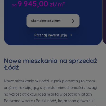
9 945,00
bezpieczeństwo
... *
Кожна особа має право отримати доступ до
zł/m²
E-mail
od
Rozwiń
своїх персональних
... *
Wyślij
Wyślij
розширити
Wyrażam zgodę na otrzymywanie informacji
handlowej od
...
Skontaktuj się z nami
Rozwiń
Регламент надання електронних послуг товариством гк
Zamawiam obsługę w języku ukraińskim (Замовляю
Każdej osobie przysługuje prawo dostępu do
Poznaj inwestycję
контакт українською мовою)
Murapol
treści
... *
Rozwiń
Wyrażam wszystkie zgody
Nowe mieszkania na sprzedaż
Informujemy, że w trosce o najwyższą jakość i
... *
Зв’яжіться з нами
Rozwiń
Łódź
Wyślij
Wyrażam zgodę na otrzymywanie informacji
handlowych od
...
Nowe mieszkania w Łodzi i rynek pierwotny to coraz
Rozwiń
prężniej rozwijający się sektor nieruchomości z uwagi
Każdej osobie przysługuje prawo dostępu do
na wzrost atrakcyjności miasta w ostatnich latach.
treści swoich
... *
Położona w sercu Polski Łódź, kojarzona głównie z
Rozwiń