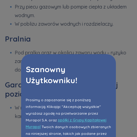
Przy piecu gazowym lub pompie ciepła z układem
wodnym.
W pobliżu zaworów wodnych i rozdzielaczy.
Pralnia
Pod pralką oraz w okolicy zaworu wody – ryzyko
zarówno wycieku, jak i pęknięcia węża
Szanowny
dopływowego.
Użytkowniku!
Garaż (jeśli znajduje się poniżej
poziomu gruntu)
Prosimy o zapoznanie się z poniższą
informacją. Klikając "Akceptuję wszystkie"
W miejscach, gdzie może dochodzić do cofki
wyrażasz zgodę na przetwarzanie przez
kanalizacyjnej lub wody z zewnątrz.
Murapol S.A. oraz
spółki z Grupy Kapitałowej
Murapol
Twoich danych osobowych zbieranych
na niniejszej stronie, takich jak podane przez