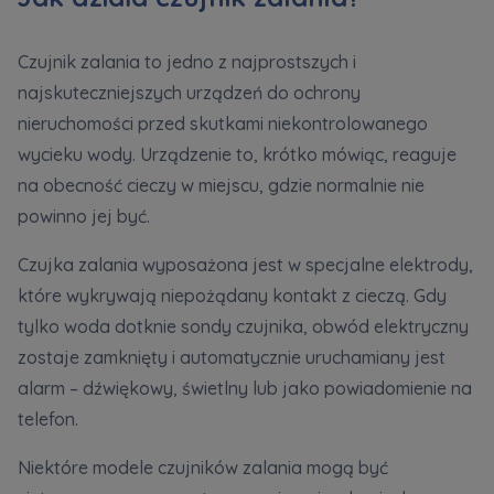
Zawiadomienia o nabyciu lub posiadaniu znacznego
Czujnik zalania to jedno z najprostszych i
pakietu akcji proszę wysyłać na
najskuteczniejszych urządzeń do ochrony
notyfikacje@murapol.pl
nieruchomości przed skutkami niekontrolowanego
wycieku wody. Urządzenie to, krótko mówiąc, reaguje
na obecność cieczy w miejscu, gdzie normalnie nie
powinno jej być.
Skontaktuj się z nami
Czujka zalania wyposażona jest w specjalne elektrody,
które wykrywają niepożądany kontakt z cieczą. Gdy
tylko woda dotknie sondy czujnika, obwód elektryczny
zostaje zamknięty i automatycznie uruchamiany jest
alarm – dźwiękowy, świetlny lub jako powiadomienie na
telefon.
Niektóre modele czujników zalania mogą być