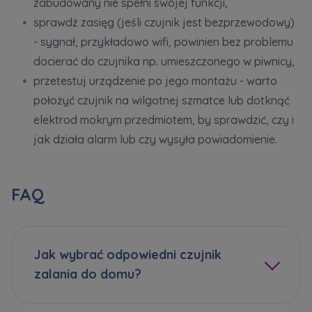
zabudowany nie spełni swojej funkcji,
marketingowych, które wynikają z prawnie
uzasadnionych interesów realizowanych przez
sprawdź zasięg (jeśli czujnik jest bezprzewodowy)
Administratora.
- sygnał, przykładowo wifi, powinien bez problemu
docierać do czujnika np. umieszczonego w piwnicy,
Dane o aktywności na naszej stronie mogą być
także udostępniane
zaufanym partnerom
.
przetestuj urządzenie po jego montażu - warto
położyć czujnik na wilgotnej szmatce lub dotknąć
Twoje dane są współadministrowane przez
elektrod mokrym przedmiotem, by sprawdzić, czy i
spółki z Grupy Kapitałowej Murapol
. Więcej o
jak działa alarm lub czy wysyła powiadomienie.
tym jak przetwarzamy dane, wykorzystujemy
cookies i jakie przysługują Ci prawa znajdziesz
w
Polityce prywatności
.
FAQ
Jak wybrać odpowiedni czujnik
zalania do domu?