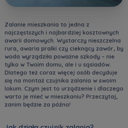
Кожна особа має право отримати доступ до
E-mail
своїх персональних
... *
Wyślij
Wyślij
розширити
Zalanie mieszkania to jedna z
najczęstszych i najbardziej kosztownych
Регламент надання електронних послуг товариством гк
Zamawiam obsługę w języku ukraińskim (Замовляю
awarii domowych. Wystarczy nieszczelna
контакт українською мовою)
Murapol
rura, awaria pralki czy cieknący zawór, by
woda wyrządziła poważne szkody – nie
Wyrażam wszystkie zgody
tylko w Twoim domu, ale i u sąsiadów.
Informujemy, że w trosce o najwyższą jakość i
... *
Dlatego też coraz więcej osób decyduje
Зв’яжіться з нами
Rozwiń
się na montaż czujnika zalania w swoim
lokum. Czym jest to urządzenie i dlaczego
Wyrażam zgodę na otrzymywanie informacji
handlowych od
...
warto je mieć w mieszkaniu? Przeczytaj,
Rozwiń
zanim będzie za późno!
Każdej osobie przysługuje prawo dostępu do
treści swoich
... *
Rozwiń
Jak działa czujnik zalania?