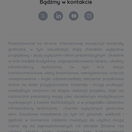
Bądźmy w kontakcie
Przedstawione na stronie internetowej murapol.pl materiały
graficzne, w tym wizualizacje, mają charakter wyłącznie
poglądowy i służą wyłącznie celom prezentacyjnym. Ukazane
w nich modele budynków, zagospodarowania terenu, obiekty
infrastruktury technicznej (w tym m.in. stacje
transformatorowe, wiaty śmietnikowe, wentylatornie) oraz ich
umiejscowienie i bryła odzwierciedlają założenia projektowe
znane na dzień przygotowania materiału i mogą podlegać
niezbędnym zmianom na etapie realizacji projektu, stąd też
ostateczna parametry mogą ulec określonym modyfikacjom
wynikającym z kwestii technicznych, a w przypadku obiektów
infrastruktury technicznej również wytycznych gestorów
sieci. Docelowe nasadzenia (w tym ich gatunek, wielkość i
gęstość w momencie oddania inwestycji do użytku) mogą
różnić się od zaprezentowanych na obrazie. Zmianie nie
ulegną istotne cechy świadczenia oraz funkcjonalność