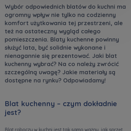
Кожна особа має право отримати доступ до
E-mail
Wybór odpowiednich blatów do kuchni ma
своїх персональних
... *
Wyślij
Wyślij
ogromny wpływ nie tylko na codzienny
розширити
komfort użytkowania tej przestrzeni, ale
też na ostateczny wygląd całego
Регламент надання електронних послуг товариством гк
Zamawiam obsługę w języku ukraińskim (Замовляю
pomieszczenia. Blaty kuchenne powinny
контакт українською мовою)
Murapol
służyć lata, być solidnie wykonane i
nienagannie się prezentować. Jaki blat
Wyrażam wszystkie zgody
kuchenny wybrać? Na co należy zwrócić
szczególną uwagę? Jakie materiały są
Informujemy, że w trosce o najwyższą jakość i
... *
Зв’яжіться з нами
dostępne na rynku? Odpowiadamy!
Rozwiń
Wyrażam zgodę na otrzymywanie informacji
handlowych od
...
Blat kuchenny – czym dokładnie
Rozwiń
jest?
Każdej osobie przysługuje prawo dostępu do
treści swoich
... *
Rozwiń
Blat roboczy w kuchni jest tak samo ważny, jak sprzęt