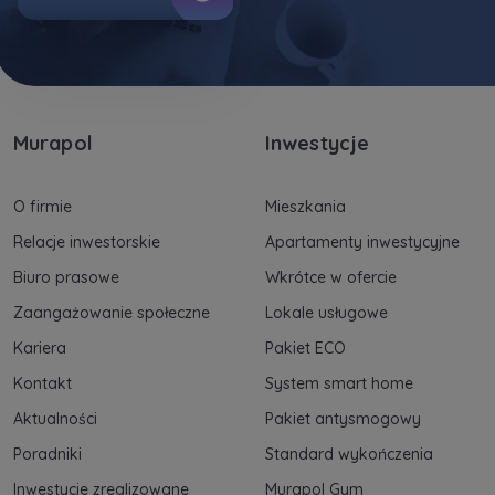
Murapol
Inwestycje
O firmie
Mieszkania
Relacje inwestorskie
Apartamenty inwestycyjne
Biuro prasowe
Wkrótce w ofercie
Zaangażowanie społeczne
Lokale usługowe
Kariera
Pakiet ECO
Kontakt
System smart home
Aktualności
Pakiet antysmogowy
Poradniki
Standard wykończenia
Inwestycje zrealizowane
Murapol Gym