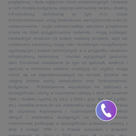
poglądowy i służą wyłącznie celom prezentacyjnym. Ukazane
w nich modele budynków, zagospodarowania terenu, obiekty
infrastruktury technicznej (w tym m.in. stacje
transformatorowe, wiaty śmietnikowe, wentylatornie) oraz ich
umiejscowienie i bryła odzwierciedlają założenia projektowe
znane na dzień przygotowania materiału i mogą podlegać
niezbędnym zmianom na etapie realizacji projektu, stąd też
ostateczna parametry mogą ulec określonym modyfikacjom
wynikającym z kwestii technicznych, a w przypadku obiektów
infrastruktury technicznej również wytycznych gestorów
sieci. Docelowe nasadzenia (w tym ich gatunek, wielkość i
gęstość w momencie oddania inwestycji do użytku) mogą
różnić się od zaprezentowanych na obrazie. Zmianie nie
ulegną istotne cechy świadczenia oraz funkcjonalność
budynków. Przedstawione wizualizacje nie stanowią w
szczególności oferty w rozumieniu ustawy z dnia 23 kwietnia
1964 r. Kodeks cywilny (tj. Dz.U. z 2026 r. poz. 184, 507 z późn.
zm.). Wszelkie prawa do ww. materiałów są zastrzeżone. Prawa
do używania, kopiowania i rozpowszechniania wszelkich
danych i materiałów dostępnych na niniejszej stronie
internetowej podlegają w szczególności przepisom ustawy z
dnia 4 lutego 1994 r. o Prawie autorskim i prawach
pokrewnych (tj. Dz.U. z 2025 r. poz. 24 z późn. zm.).