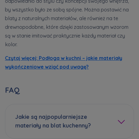
odpowiednio do stylu czy koncepcji swojego wnętrza,
także udostępniane
zaufanym partnerom
.
by wszystko było ze sobą spójne. Można postawić na
blaty z naturalnych materiałów, ale również na te
Twoje dane są współadministrowane przez
drewnopodobne, które dzięki zastosowanym wzorom
spółki z Grupy Kapitałowej Murapol
. Więcej o
tym jak przetwarzamy dane, wykorzystujemy
są w stanie imitować praktycznie każdy materiał czy
cookies i jakie przysługują Ci prawa znajdziesz
kolor.
w
Polityce prywatności
.
Czytaj więcej: Podłoga w kuchni – jakie materiały
wykończeniowe wziąć pod uwagę?
FAQ
Jakie są najpopularniejsze
materiały na blat kuchenny?