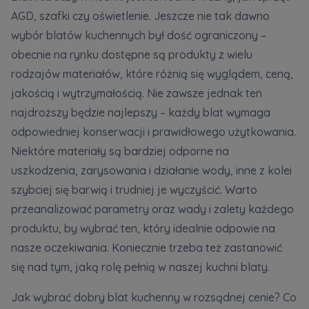
AGD, szafki czy oświetlenie. Jeszcze nie tak dawno
Zawiadomienia o nabyciu lub posiadaniu znacznego
wybór blatów kuchennych był dość ograniczony –
pakietu akcji proszę wysyłać na
obecnie na rynku dostępne są produkty z wielu
notyfikacje@murapol.pl
rodzajów materiałów, które różnią się wyglądem, ceną,
jakością i wytrzymałością. Nie zawsze jednak ten
najdroższy będzie najlepszy – każdy blat wymaga
odpowiedniej konserwacji i prawidłowego użytkowania.
Niektóre materiały są bardziej odporne na
Skontaktuj się z nami
uszkodzenia, zarysowania i działanie wody, inne z kolei
szybciej się barwią i trudniej je wyczyścić. Warto
przeanalizować parametry oraz wady i zalety każdego
produktu, by wybrać ten, który idealnie odpowie na
nasze oczekiwania. Koniecznie trzeba też zastanowić
się nad tym, jaką rolę pełnią w naszej kuchni blaty.
Jak wybrać dobry blat kuchenny w rozsądnej cenie? Co