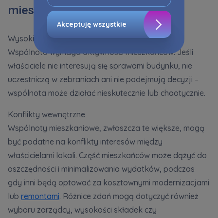
przedmiotowej zgody klikając ”Nie akceptuję
mieszkaniowej
warunków”.
Akceptuję wszystkie
Zaznaczamy, iż zgoda jest dobrowolna i
Wysoki poziom zaangażowania
możesz ją w dowolnym momencie wycofać w
Wspólnota wymaga aktywności mieszkańców. Jeśli
ustawieniach zaawansowanych Twojej
właściciele nie interesują się sprawami budynku, nie
przeglądarki.
uczestniczą w zebraniach ani nie podejmują decyzji –
Strona wykorzystuje pliki cookies w celach
wspólnota może działać nieskutecznie lub chaotycznie.
analitycznych i statystycznych służących
poprawie stosowanych funkcjonalności i usług
Konflikty wewnętrzne
świadczonych za pośrednictwem strony oraz
Wspólnoty mieszkaniowe, zwłaszcza te większe, mogą
wyjaśnienia okoliczności niedozwolonego
być podatne na konflikty interesów między
korzystania z Serwisu, a także w celach
marketingowych, które wynikają z prawnie
właścicielami lokali. Część mieszkańców może dążyć do
uzasadnionych interesów realizowanych przez
oszczędności i minimalizowania wydatków, podczas
Administratora.
gdy inni będą optować za kosztownymi modernizacjami
Dane o aktywności na naszej stronie mogą być
lub
remontami
. Różnice zdań mogą dotyczyć również
także udostępniane
zaufanym partnerom
.
wyboru zarządcy, wysokości składek czy