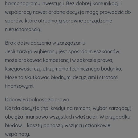
harmonogramu inwestycji. Bez dobrej komunikacji i
Twoje dane są współadministrowane przez
współpracy nawet drobne decyzje mogą prowadzić do
spółki z Grupy Kapitałowej Murapol
. Więcej o
tym jak przetwarzamy dane, wykorzystujemy
sporów, które utrudniają sprawne zarządzanie
cookies i jakie przysługują Ci prawa znajdziesz
nieruchomością.
w
Polityce prywatności
.
Brak doświadczenia w zarządzaniu
Jeśli zarząd wybierany jest spośród mieszkańców,
może brakować kompetencji w zakresie prawa,
księgowości czy utrzymania technicznego budynku.
Może to skutkować błędnymi decyzjami i stratami
finansowymi.
Odpowiedzialność zbiorowa
Każda decyzja (np. kredyt na remont, wybór zarządcy)
obciąża finansowo wszystkich właścicieli. W przypadku
błędów – koszty ponoszą wszyscy członkowie
wspólnoty.