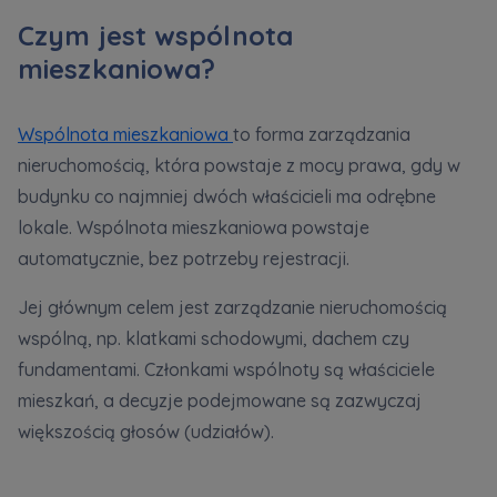
Czym jest wspólnota
Zawiadomienia o nabyciu lub posiadaniu znacznego
mieszkaniowa?
pakietu akcji proszę wysyłać na
notyfikacje@murapol.pl
Wspólnota mieszkaniowa
to forma zarządzania
nieruchomością, która powstaje z mocy prawa, gdy w
budynku co najmniej dwóch właścicieli ma odrębne
lokale. Wspólnota mieszkaniowa powstaje
Skontaktuj się z nami
automatycznie, bez potrzeby rejestracji.
Jej głównym celem jest zarządzanie nieruchomością
wspólną, np. klatkami schodowymi, dachem czy
fundamentami. Członkami wspólnoty są właściciele
mieszkań, a decyzje podejmowane są zazwyczaj
większością głosów (udziałów).