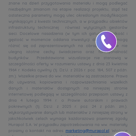
znane na dzień przygotowania materiału i mogą podlegać
niezbędnym zmianom na etapie realizacji projektu, stąd też
ostateczna parametry mogą ulec określonym modyfikacjom
wynikającym z kwestii technicznych, a w przypadku obiektów
infrastruktury technicznej również wytycznych gestorów
sieci. Docelowe nasadzenia (w tym ich gatunek, wielkość i
gęstość w momencie oddania inwestycji do użytku) mogą
różnić się od zaprezentowanych na obrazie. Zmianie nie
ulegną istotne cechy świadczenia oraz funkcjonalność
budynków. Przedstawione wizualizacje nie stanowią w
szczególności oferty w rozumieniu ustawy z dnia 23 kwietnia
1964 r. Kodeks cywilny (tj. Dz.U. z 2026 r. poz. 184, 507 z późn.
zm.). Wszelkie prawa do ww. materiałów są zastrzeżone. Prawa
do używania, kopiowania i rozpowszechniania wszelkich
danych i materiałów dostępnych na niniejszej stronie
internetowej podlegają w szczególności przepisom ustawy z
dnia 4 lutego 1994 r. o Prawie autorskim i prawach
pokrewnych (tj. Dz.U. z 2025 r. poz. 24 z późn. zm.).
Wykorzystywanie danych lub materiałów z niniejszej strony w
jakichkolwiek celach wymaga każdorazowo pisemnej zgody
Murapol S.A. W przypadku zapotrzebowania na ww. materiały
prosimy o kontakt na adres:
marketing@murapol.pl
. Wiążące