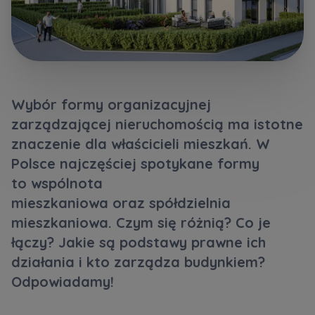
Кожна особа має право отримати доступ до
E-mail
своїх персональних
... *
Wyślij
Wyślij
розширити
Регламент надання електронних послуг товариством гк
Zamawiam obsługę w języku ukraińskim (Замовляю
Wybór formy organizacyjnej
контакт українською мовою)
Murapol
zarządzającej nieruchomością ma istotne
znaczenie dla właścicieli mieszkań. W
Wyrażam wszystkie zgody
Polsce najczęściej spotykane formy
Informujemy, że w trosce o najwyższą jakość i
... *
Зв’яжіться з нами
to wspólnota
Rozwiń
mieszkaniowa oraz spółdzielnia
Wyrażam zgodę na otrzymywanie informacji
mieszkaniowa. Czym się różnią? Co je
handlowych od
...
łączy? Jakie są podstawy prawne ich
Rozwiń
działania i kto zarządza budynkiem?
Każdej osobie przysługuje prawo dostępu do
Odpowiadamy!
treści swoich
... *
Rozwiń