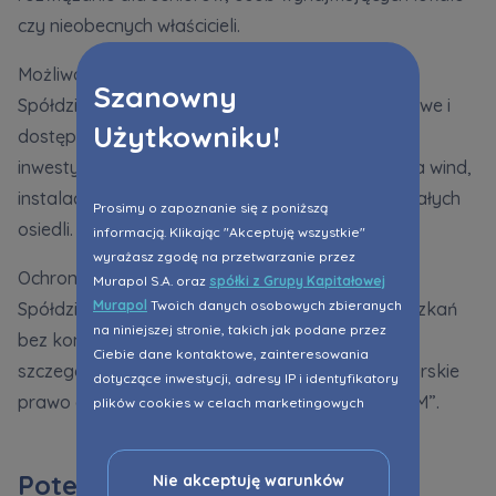
czy nieobecnych właścicieli.
Możliwość realizacji inwestycji na większą skalę
Szanowny
Spółdzielnie często mają większe zasoby finansowe i
Użytkowniku!
dostęp do kredytów, co pozwala im realizować
inwestycje, takie jak termomodernizacje, budowa wind,
instalacja
paneli fotowoltaicznych
czy remonty całych
Prosimy o zapoznanie się z poniższą
osiedli.
informacją. Klikając "Akceptuję wszystkie"
wyrażasz zgodę na przetwarzanie przez
Ochrona praw lokatorskich
Murapol S.A. oraz
spółki z Grupy Kapitałowej
Murapol
Twoich danych osobowych zbieranych
Spółdzielnie zapewniają formę użytkowania mieszkań
na niniejszej stronie, takich jak podane przez
bez konieczności ich wykupu. Dla wielu osób,
Ciebie dane kontaktowe, zainteresowania
szczególnie w trudnej sytuacji finansowej, lokatorskie
dotyczące inwestycji, adresy IP i identyfikatory
prawo do lokalu to jedyna droga do własnego „M”.
plików cookies w celach marketingowych
polegających na dopasowaniu treści reklamy
do Twoich potrzeb, w tym w oparciu o
profilowanie. Oczywiście, możesz nie wyrazić
Potencjalne wady wspólnoty
Nie akceptuję warunków