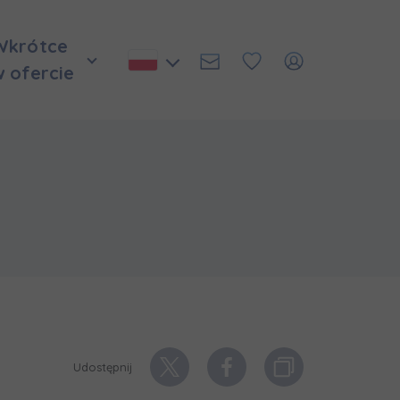
Wkrótce
w ofercie
Udostępnij