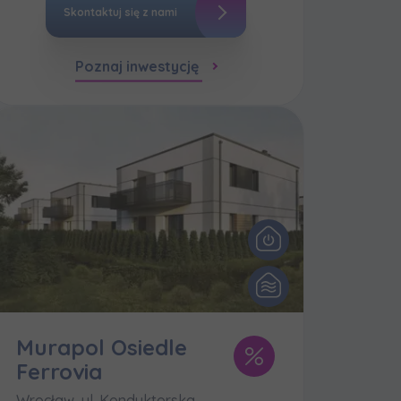
Skontaktuj się z nami
Poznaj inwestycję
Murapol Osiedle
Ferrovia
Wrocław, ul. Konduktorska