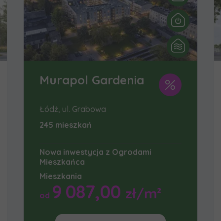
Murapol Gardenia
Łódź, ul. Grabowa
245 mieszkań
Nowa inwestycja z Ogrodami
Mieszkańca
Mieszkania
9 087,00
zł/m²
od