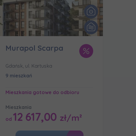
Murapol Scarpa
zę wysyłać
Gdańsk, ul. Kartuska
9 mieszkań
Mieszkania gotowe do odbioru
Mieszkania
12 617,00
zł/m²
od