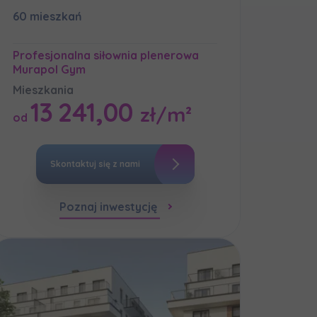
60 mieszkań
Profesjonalna siłownia plenerowa
Murapol Gym
мовою)
Mieszkania
13 241,00
zł/m²
od
Skontaktuj się z nami
Poznaj inwestycję
мовою)