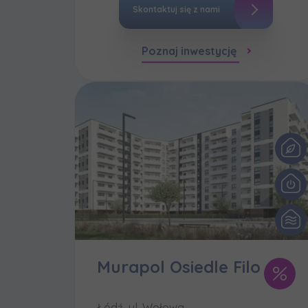
Skontaktuj się z nami
Poznaj inwestycję
Murapol Osiedle Filo
Łódź, ul. Wołowa