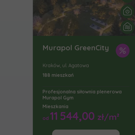
In
Ro
Wy
Ro
Ka
Ro
Murapol GreenCity
Zawiadomie
Kraków, ul. Agatowa
na
188 mieszkań
notyfikac
Profesjonalna siłownia plenerowa
Murapol Gym
Mieszkania
11 544,00
zł/m²
od