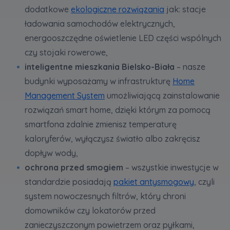
dodatkowe
ekologiczne rozwiązania
jak: stacje
uzasadnionych interesów realizowanych przez
Administratora.
ładowania samochodów elektrycznych,
energooszczędne oświetlenie LED części wspólnych
Dane o aktywności na naszej stronie mogą być
czy stojaki rowerowe,
także udostępniane
zaufanym partnerom
.
inteligentne mieszkania Bielsko-Biała
– nasze
Twoje dane są współadministrowane przez
budynki wyposażamy w infrastrukturę
Home
spółki z Grupy Kapitałowej Murapol
. Więcej o
Management System
umożliwiającą zainstalowanie
tym jak przetwarzamy dane, wykorzystujemy
rozwiązań smart home, dzięki którym za pomocą
cookies i jakie przysługują Ci prawa znajdziesz
smartfona zdalnie zmienisz temperaturę
w
Polityce prywatności
.
kaloryferów, wyłączysz światło albo zakręcisz
dopływ wody,
ochrona przed smogiem
– wszystkie inwestycje w
standardzie posiadają
pakiet antysmogowy
, czyli
system nowoczesnych filtrów, który chroni
domowników czy lokatorów przed
zanieczyszczonym powietrzem oraz pyłkami,