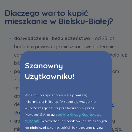
Dlaczego warto kupić
mieszkanie w Bielsku-Białej?
doświadczenie i bezpieczeństwo
– od 25 lat
budujemy inwestycje mieszkaniowe na terenie
całego kraju, na naszych osiedlach zamieszkało już
blisko 104,5 tys. osób,
Szanowny
pomoc w uzyskaniu kredytu
– naszym klientom
Użytkowniku!
zapewniamy bezpłatne wsparcie doradców
finansowych oraz negocjujemy z bankami
Prosimy o zapoznanie się z poniższą
atrakcyjne warunki związane z pozyskaniem
informacją. Klikając "Akceptuję wszystkie"
decyzji kredytowej w ramach programu
Bank
wyrażasz zgodę na przetwarzanie przez
Partner Murapol
,
Murapol S.A. oraz
spółki z Grupy Kapitałowej
atrakcyjna lokalizacja
– starannie dobieramy
Murapol
Twoich danych osobowych zbieranych
na niniejszej stronie, takich jak podane przez
miejsca, w których położone są nasze inwestycje.