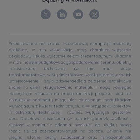
Przedstawione na stronie internetowej murapol.pl materiały
graficzne, w tym wizualizacje, mają charakter wyłącznie
poglądowy i służą wyłącznie celom prezentacyjnym. Ukazane
w nich modele budynków, zagospodarowania terenu, obiekty
infrastruktury technicznej (w tym m.in. stacje
transformatorowe, wiaty śmietnikowe, wentylatornie) oraz ich
umiejscowienie i bryła odzwierciedlają założenia projektowe
znane na dzień przygotowania materiału i mogą podlegać
niezbędnym zmianom na etapie realizacji projektu, stąd też
ostateczna parametry mogą ulec określonym modyfikacjom
wynikającym z kwestii technicznych, a w przypadku obiektów
infrastruktury technicznej również wytycznych gestorów
sieci. Docelowe nasadzenia (w tym ich gatunek, wielkość i
gęstość w momencie oddania inwestycji do użytku) mogą
różnić się od zaprezentowanych na obrazie. Zmianie nie
ulegną istotne cechy świadczenia oraz funkcjonalność