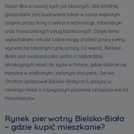
także dba o rozwój tych już obecnych. Siła lokalnej
gospodarki jest budowana także w coraz większym
Zawiadomienia o nabyciu lub posiadaniu znacznego
stopniu przez firmy z sektora technologii, informatyki
pakietu akcji proszę wysyłać na
oraz nowoczesnych usług biznesowych. Dzięki temu
notyfikacje@murapol.pl
wykształceni i młodzi ludzie mogą znaleźć pracę pełną
wyzwań na lokalnym rynku pracy. Co więcej, Bielsko-
Biała jest uważana jako jedno z najbardziej
atrakcyjnych miast do życia w Polsce, gdzie dobrze się
Skontaktuj się z nami
mieszka w zadbanym i zielonym otoczeniu. Serwis
Otodom uplasował Bielsko-Białą na 5. pozycji w
rankingu miast o najwyższym poziomie szczęścia wśród
mieszkańców.
Rynek pierwotny Bielsko-Biała
– gdzie kupić mieszkanie?