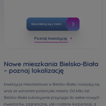
bezpieczeństwo
... *
Кожна особа має право отримати доступ до
E-mail
Rozwiń
своїх персональних
... *
Wyślij
Wyślij
розширити
Wyrażam zgodę na otrzymywanie informacji
handlowej od
...
Skontaktuj się z nami
Rozwiń
Регламент надання електронних послуг товариством гк
Zamawiam obsługę w języku ukraińskim (Замовляю
Każdej osobie przysługuje prawo dostępu do
контакт українською мовою)
Murapol
Poznaj inwestycję
treści
... *
Rozwiń
Wyrażam wszystkie zgody
Informujemy, że w trosce o najwyższą jakość i
... *
Зв’яжіться з нами
Nowe mieszkania Bielsko-Biała
Rozwiń
Wyślij
– poznaj lokalizację
Wyrażam zgodę na otrzymywanie informacji
handlowych od
...
Rozwiń
Inwestycje mieszkaniowe w Bielsku-Białej rozwijają się
wraz ze wzrostem potencjału miasta. Od kilku lat
Każdej osobie przysługuje prawo dostępu do
treści swoich
... *
Bielsko-Biała sukcesywnie przyciąga do siebie nowych
Rozwiń
inwestorów, zagraniczne, jak i rodzime korporacje, a