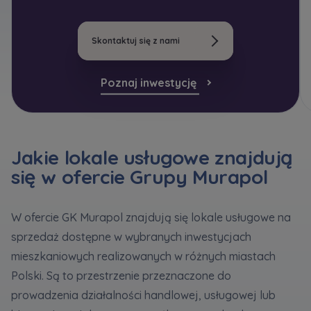
bezpieczeństwo
... *
Кожна особа має право отримати доступ до
E-mail
Rozwiń
своїх персональних
... *
Wyślij
Wyślij
розширити
Skontaktuj się z nami
Wyrażam zgodę na otrzymywanie informacji
handlowej od
...
Rozwiń
Poznaj inwestycję
Регламент надання електронних послуг товариством гк
Zamawiam obsługę w języku ukraińskim (Замовляю
Każdej osobie przysługuje prawo dostępu do
контакт українською мовою)
Murapol
treści
... *
Rozwiń
Wyrażam wszystkie zgody
Jakie lokale usługowe znajdują
się w ofercie Grupy Murapol
Informujemy, że w trosce o najwyższą jakość i
... *
Зв’яжіться з нами
Rozwiń
Wyślij
Wyrażam zgodę na otrzymywanie informacji
W ofercie GK Murapol znajdują się lokale usługowe na
handlowych od
...
sprzedaż dostępne w wybranych inwestycjach
Rozwiń
mieszkaniowych realizowanych w różnych miastach
Każdej osobie przysługuje prawo dostępu do
Polski. Są to przestrzenie przeznaczone do
treści swoich
... *
prowadzenia działalności handlowej, usługowej lub
Rozwiń