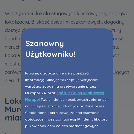
W przypadku lokali usługowych kluczową rolę odgrywa
lokalizacja. Bliskość osiedli mieszkaniowych, dogodny
dostęp do komunikacji oraz obecność infrastruktury
handlowo-usługowej mogą wpływać na atrakcyjność
Szanowny
nieruchomości z perspektywy prowadzenia biznesu.
Użytkowniku!
Lokale zlokalizowane w rozwijających się częściach
miast często stanowią interesującą propozycję
zarówno dla przedsiębiorców, jak i osób poszukujących
Prosimy o zapoznanie się z poniższą
nieruchomości o potencjale inwestycyjnym.
informacją. Klikając "Akceptuję wszystkie"
wyrażasz zgodę na przetwarzanie przez
Murapol S.A. oraz
spółki z Grupy Kapitałowej
Lokale usługowe Grupy
Murapol
Twoich danych osobowych zbieranych
Murapol w wybranych
na niniejszej stronie, takich jak podane przez
Ciebie dane kontaktowe, zainteresowania
miastach
dotyczące inwestycji, adresy IP i identyfikatory
plików cookies w celach marketingowych
polegających na dopasowaniu treści reklamy