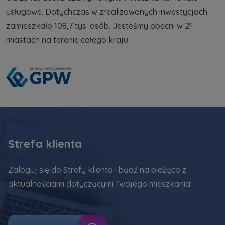
Dane o aktywności na naszej stronie mogą być
usługowe. Dotychczas w zrealizowanych inwestycjach
także udostępniane
zaufanym partnerom
.
zamieszkało 108,7 tys. osób. Jesteśmy obecni w 21
Twoje dane są współadministrowane przez
miastach na terenie całego kraju.
spółki z Grupy Kapitałowej Murapol
. Więcej o
tym jak przetwarzamy dane, wykorzystujemy
cookies i jakie przysługują Ci prawa znajdziesz
w
Polityce prywatności
.
Strefa klienta
Zaloguj się do Strefy klienta i bądź na bieżąco z
aktualnościami dotyczącymi Twojego mieszkania!