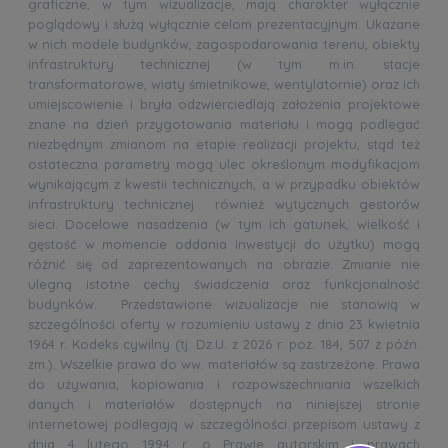
graficzne, w tym wizualizacje, mają charakter wyłącznie
poglądowy i służą wyłącznie celom prezentacyjnym. Ukazane
w nich modele budynków, zagospodarowania terenu, obiekty
infrastruktury technicznej (w tym m.in. stacje
transformatorowe, wiaty śmietnikowe, wentylatornie) oraz ich
umiejscowienie i bryła odzwierciedlają założenia projektowe
znane na dzień przygotowania materiału i mogą podlegać
niezbędnym zmianom na etapie realizacji projektu, stąd też
ostateczna parametry mogą ulec określonym modyfikacjom
wynikającym z kwestii technicznych, a w przypadku obiektów
infrastruktury technicznej również wytycznych gestorów
sieci. Docelowe nasadzenia (w tym ich gatunek, wielkość i
gęstość w momencie oddania inwestycji do użytku) mogą
różnić się od zaprezentowanych na obrazie. Zmianie nie
ulegną istotne cechy świadczenia oraz funkcjonalność
budynków. Przedstawione wizualizacje nie stanowią w
szczególności oferty w rozumieniu ustawy z dnia 23 kwietnia
1964 r. Kodeks cywilny (tj. Dz.U. z 2026 r. poz. 184, 507 z późn.
zm.). Wszelkie prawa do ww. materiałów są zastrzeżone. Prawa
do używania, kopiowania i rozpowszechniania wszelkich
danych i materiałów dostępnych na niniejszej stronie
internetowej podlegają w szczególności przepisom ustawy z
dnia 4 lutego 1994 r. o Prawie autorskim i prawach