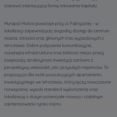
korzystania z Serwisu, a także w celach
stanowić interesującą formę lokowania kapitału.
marketingowych, które wynikają z prawnie
uzasadnionych interesów realizowanych przez
Administratora.
Murapol Motivo powstaje przy ul. Fabrycznej - w
lokalizacji zapewniającej dogodny dostęp do centrum
Dane o aktywności na naszej stronie mogą być
miasta, lotniska oraz głównych tras wyjazdowych z
także udostępniane
zaufanym partnerom
.
Wrocławia. Dobre połączenia komunikacyjne,
Twoje dane są współadministrowane przez
rozwinięta infrastruktura oraz bliskość miejsc pracy
spółki z Grupy Kapitałowej Murapol
. Więcej o
zwiększają atrakcyjność inwestycji zarówno z
tym jak przetwarzamy dane, wykorzystujemy
perspektywy właścicieli, jak i przyszłych najemców. To
cookies i jakie przysługują Ci prawa znajdziesz
w
Polityce prywatności
.
propozycja dla osób poszukujących apartamentu
inwestycyjnego we Wrocławiu, który łączy nowoczesne
rozwiązania, wysoki standard wykończenia oraz
lokalizację o dużym potencjale rozwoju i stabilnym
zainteresowaniu rynku najmu.