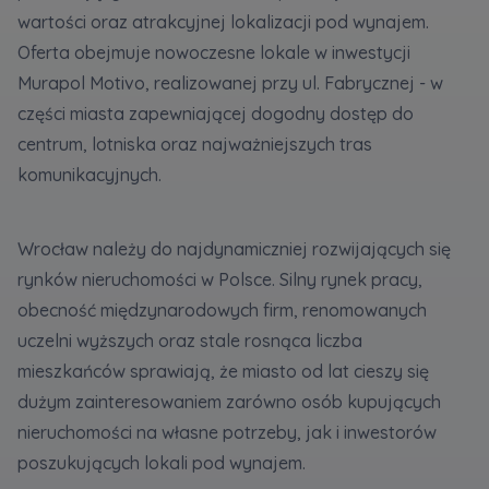
wartości oraz atrakcyjnej lokalizacji pod wynajem.
Oferta obejmuje nowoczesne lokale w inwestycji
Zawiadomienia o nabyciu lub posiadaniu znacznego
Murapol Motivo, realizowanej przy ul. Fabrycznej - w
pakietu akcji proszę wysyłać na
części miasta zapewniającej dogodny dostęp do
notyfikacje@murapol.pl
centrum, lotniska oraz najważniejszych tras
komunikacyjnych.
Skontaktuj się z nami
Wrocław należy do najdynamiczniej rozwijających się
rynków nieruchomości w Polsce. Silny rynek pracy,
obecność międzynarodowych firm, renomowanych
uczelni wyższych oraz stale rosnąca liczba
mieszkańców sprawiają, że miasto od lat cieszy się
dużym zainteresowaniem zarówno osób kupujących
nieruchomości na własne potrzeby, jak i inwestorów
poszukujących lokali pod wynajem.