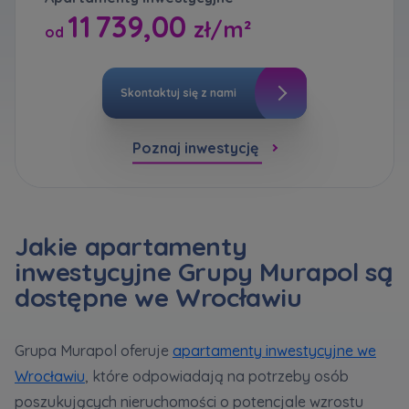
bezpieczeństwo
... *
Кожна особа має право отримати доступ до
E-mail
11 739,00
zł/m²
Rozwiń
своїх персональних
... *
od
Wyślij
Wyślij
розширити
Wyrażam zgodę na otrzymywanie informacji
handlowej od
...
Skontaktuj się z nami
Rozwiń
Регламент надання електронних послуг товариством гк
Zamawiam obsługę w języku ukraińskim (Замовляю
Każdej osobie przysługuje prawo dostępu do
контакт українською мовою)
Murapol
Poznaj inwestycję
treści
... *
Rozwiń
Wyrażam wszystkie zgody
Informujemy, że w trosce o najwyższą jakość i
... *
Зв’яжіться з нами
Jakie apartamenty
Rozwiń
Wyślij
inwestycyjne Grupy Murapol są
Wyrażam zgodę na otrzymywanie informacji
dostępne we Wrocławiu
handlowych od
...
Rozwiń
Grupa Murapol oferuje
apartamenty inwestycyjne we
Każdej osobie przysługuje prawo dostępu do
treści swoich
... *
Wrocławiu
, które odpowiadają na potrzeby osób
Rozwiń
poszukujących nieruchomości o potencjale wzrostu