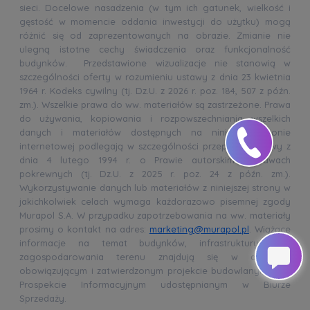
sieci. Docelowe nasadzenia (w tym ich gatunek, wielkość i
gęstość w momencie oddania inwestycji do użytku) mogą
różnić się od zaprezentowanych na obrazie. Zmianie nie
ulegną istotne cechy świadczenia oraz funkcjonalność
budynków. Przedstawione wizualizacje nie stanowią w
szczególności oferty w rozumieniu ustawy z dnia 23 kwietnia
1964 r. Kodeks cywilny (tj. Dz.U. z 2026 r. poz. 184, 507 z późn.
zm.). Wszelkie prawa do ww. materiałów są zastrzeżone. Prawa
do używania, kopiowania i rozpowszechniania wszelkich
danych i materiałów dostępnych na niniejszej stronie
internetowej podlegają w szczególności przepisom ustawy z
dnia 4 lutego 1994 r. o Prawie autorskim i prawach
pokrewnych (tj. Dz.U. z 2025 r. poz. 24 z późn. zm.).
Wykorzystywanie danych lub materiałów z niniejszej strony w
jakichkolwiek celach wymaga każdorazowo pisemnej zgody
Murapol S.A. W przypadku zapotrzebowania na ww. materiały
prosimy o kontakt na adres:
marketing@murapol.pl
. Wiążące
informacje na temat budynków, infrastruktury oraz
zagospodarowania terenu znajdują się w aktualnie
obowiązującym i zatwierdzonym projekcie budowlanym oraz
Prospekcie Informacyjnym udostępnianym w Biurze
Sprzedaży.