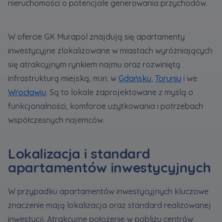
nieruchomości o potencjale generowania przychodów.
Zawiadomienia o nabyciu lub posiadaniu znacznego
W ofercie GK Murapol znajdują się apartamenty
pakietu akcji proszę wysyłać na
inwestycyjne zlokalizowane w miastach wyróżniających
notyfikacje@murapol.pl
się atrakcyjnym rynkiem najmu oraz rozwiniętą
infrastrukturą miejską, m.in. w
Gdańsku
,
Toruniu
i we
Wrocławiu
. Są to lokale zaprojektowane z myślą o
funkcjonalności, komforcie użytkowania i potrzebach
Skontaktuj się z nami
współczesnych najemców.
Lokalizacja i standard
apartamentów inwestycyjnych
W przypadku apartamentów inwestycyjnych kluczowe
znaczenie mają lokalizacja oraz standard realizowanej
inwestycji. Atrakcyjne położenie w pobliżu centrów