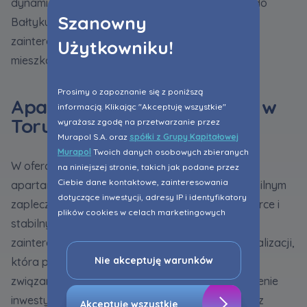
dynamicznie rozwijające się miasto z dostępem do
Szanowny
Bałtyku, rozwiniętą infrastrukturą oraz dużym
zainteresowaniem ze strony odwiedzających i
Użytkowniku!
mieszkańców.
Prosimy o zapoznanie się z poniższą
Apartamenty inwestycyjne w
informacją. Klikając "Akceptuję wszystkie"
Toruniu
wyrażasz zgodę na przetwarzanie przez
Murapol S.A. oraz
spółki z Grupy Kapitałowej
Murapol
Twoich danych osobowych zbieranych
W ofercie GK Murapol dostępne są również
na niniejszej stronie, takich jak podane przez
Ciebie dane kontaktowe, zainteresowania
apartamenty inwestycyjne w Toruniu - mieście o silnym
dotyczące inwestycji, adresy IP i identyfikatory
zapleczu akademickim, rozwijającej się gospodarce i
plików cookies w celach marketingowych
stabilnym rynku najmu. To propozycja dla osób
polegających na dopasowaniu treści reklamy
zainteresowanych zakupem nieruchomości w lokalizacji,
do Twoich potrzeb, w tym w oparciu o
profilowanie. Oczywiście, możesz nie wyrazić
Nie akceptuję warunków
która przyciąga zarówno studentów, jak i osoby
przedmiotowej zgody klikając ”Nie akceptuję
związane z lokalnym biznesem. Atrakcyjne położenie
warunków”.
inwestycji, dostęp do infrastruktury miejskiej oraz
Akceptuję wszystkie