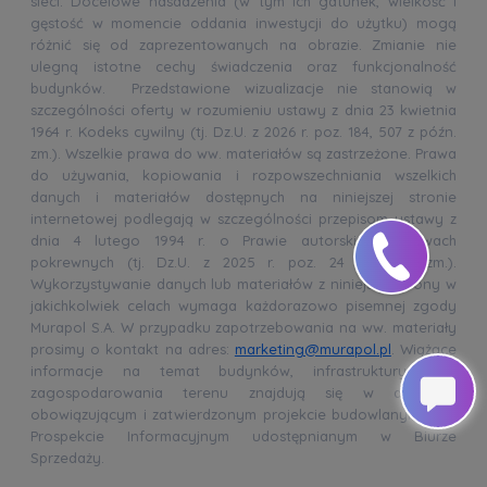
sieci. Docelowe nasadzenia (w tym ich gatunek, wielkość i
gęstość w momencie oddania inwestycji do użytku) mogą
różnić się od zaprezentowanych na obrazie. Zmianie nie
ulegną istotne cechy świadczenia oraz funkcjonalność
budynków. Przedstawione wizualizacje nie stanowią w
szczególności oferty w rozumieniu ustawy z dnia 23 kwietnia
1964 r. Kodeks cywilny (tj. Dz.U. z 2026 r. poz. 184, 507 z późn.
zm.). Wszelkie prawa do ww. materiałów są zastrzeżone. Prawa
do używania, kopiowania i rozpowszechniania wszelkich
danych i materiałów dostępnych na niniejszej stronie
internetowej podlegają w szczególności przepisom ustawy z
dnia 4 lutego 1994 r. o Prawie autorskim i prawach
pokrewnych (tj. Dz.U. z 2025 r. poz. 24 z późn. zm.).
Wykorzystywanie danych lub materiałów z niniejszej strony w
jakichkolwiek celach wymaga każdorazowo pisemnej zgody
Murapol S.A. W przypadku zapotrzebowania na ww. materiały
prosimy o kontakt na adres:
marketing@murapol.pl
. Wiążące
informacje na temat budynków, infrastruktury oraz
zagospodarowania terenu znajdują się w aktualnie
obowiązującym i zatwierdzonym projekcie budowlanym oraz
Prospekcie Informacyjnym udostępnianym w Biurze
Sprzedaży.