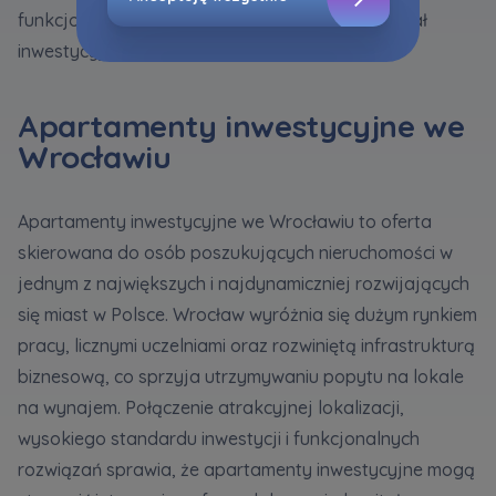
Zaznaczamy, iż zgoda jest dobrowolna i
funkcjonalne układy lokali wpływają na potencjał
możesz ją w dowolnym momencie wycofać w
inwestycyjny lokali.
ustawieniach zaawansowanych Twojej
przeglądarki.
Apartamenty inwestycyjne we
Strona wykorzystuje pliki cookies w celach
Wrocławiu
analitycznych i statystycznych służących
poprawie stosowanych funkcjonalności i usług
świadczonych za pośrednictwem strony oraz
Apartamenty inwestycyjne we Wrocławiu to oferta
wyjaśnienia okoliczności niedozwolonego
skierowana do osób poszukujących nieruchomości w
korzystania z Serwisu, a także w celach
jednym z największych i najdynamiczniej rozwijających
marketingowych, które wynikają z prawnie
uzasadnionych interesów realizowanych przez
się miast w Polsce. Wrocław wyróżnia się dużym rynkiem
Administratora.
pracy, licznymi uczelniami oraz rozwiniętą infrastrukturą
biznesową, co sprzyja utrzymywaniu popytu na lokale
Dane o aktywności na naszej stronie mogą być
na wynajem. Połączenie atrakcyjnej lokalizacji,
także udostępniane
zaufanym partnerom
.
wysokiego standardu inwestycji i funkcjonalnych
Twoje dane są współadministrowane przez
rozwiązań sprawia, że apartamenty inwestycyjne mogą
spółki z Grupy Kapitałowej Murapol
. Więcej o