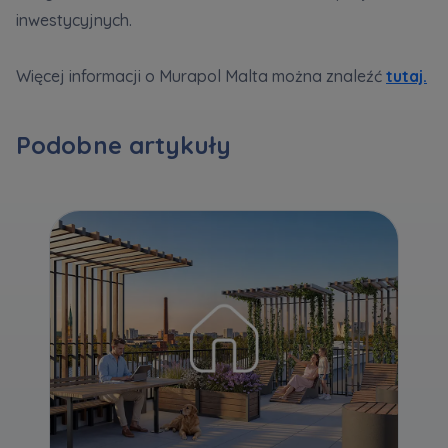
inwestycyjnych.
Zawiadomienia o nabyciu lub posiadaniu znacznego
Więcej informacji o Murapol Malta można znaleźć
tutaj.
pakietu akcji proszę wysyłać na
notyfikacje@murapol.pl
Podobne artykuły
Skontaktuj się z nami