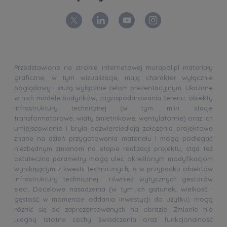
Przedstawione na stronie internetowej murapol.pl materiały
graficzne, w tym wizualizacje, mają charakter wyłącznie
poglądowy i służą wyłącznie celom prezentacyjnym. Ukazane
w nich modele budynków, zagospodarowania terenu, obiekty
infrastruktury technicznej (w tym m.in. stacje
transformatorowe, wiaty śmietnikowe, wentylatornie) oraz ich
umiejscowienie i bryła odzwierciedlają założenia projektowe
znane na dzień przygotowania materiału i mogą podlegać
niezbędnym zmianom na etapie realizacji projektu, stąd też
ostateczna parametry mogą ulec określonym modyfikacjom
wynikającym z kwestii technicznych, a w przypadku obiektów
infrastruktury technicznej również wytycznych gestorów
sieci. Docelowe nasadzenia (w tym ich gatunek, wielkość i
gęstość w momencie oddania inwestycji do użytku) mogą
różnić się od zaprezentowanych na obrazie. Zmianie nie
ulegną istotne cechy świadczenia oraz funkcjonalność