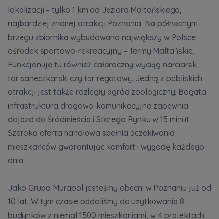
Кожна особа має право отримати доступ до
E-mail
lokalizacji – tylko 1 km od Jeziora Maltańskiego,
своїх персональних
... *
Wyślij
Wyślij
najbardziej znanej atrakcji Poznania. Na północnym
розширити
brzegu zbiornika wybudowano największy w Polsce
ośrodek sportowo-rekreacyjny – Termy Maltańskie.
Регламент надання електронних послуг товариством гк
Zamawiam obsługę w języku ukraińskim (Замовляю
Funkcjonuje tu również całoroczny wyciąg narciarski,
контакт українською мовою)
Murapol
tor saneczkarski czy tor regatowy. Jedną z pobliskich
atrakcji jest także rozległy ogród zoologiczny. Bogata
Wyrażam wszystkie zgody
infrastruktura drogowo-komunikacyjna zapewnia
dojazd do Śródmieścia i Starego Rynku w 15 minut.
Informujemy, że w trosce o najwyższą jakość i
... *
Зв’яжіться з нами
Szeroka oferta handlowa spełnia oczekiwania
Rozwiń
mieszkańców gwarantując komfort i wygodę każdego
Wyrażam zgodę na otrzymywanie informacji
dnia.
handlowych od
...
Rozwiń
Jako Grupa Murapol jesteśmy obecni w Poznaniu już od
Każdej osobie przysługuje prawo dostępu do
treści swoich
... *
10 lat. W tym czasie oddaliśmy do użytkowania 8
Rozwiń
budynków z niemal 1500 mieszkaniami, w 4 projektach