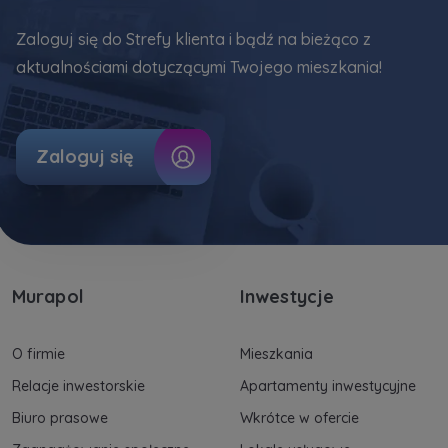
uzasadnionych interesów realizowanych przez
Zaloguj się do Strefy klienta i bądź na bieżąco z
Administratora.
aktualnościami dotyczącymi Twojego mieszkania!
Dane o aktywności na naszej stronie mogą być
także udostępniane
zaufanym partnerom
.
Twoje dane są współadministrowane przez
Zaloguj się
spółki z Grupy Kapitałowej Murapol
. Więcej o
tym jak przetwarzamy dane, wykorzystujemy
cookies i jakie przysługują Ci prawa znajdziesz
w
Polityce prywatności
.
Murapol
Inwestycje
O firmie
Mieszkania
Relacje inwestorskie
Apartamenty inwestycyjne
Biuro prasowe
Wkrótce w ofercie