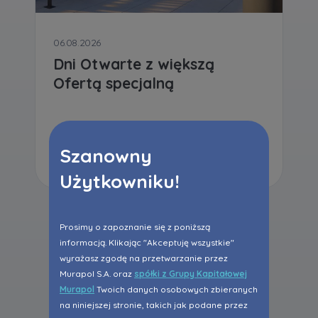
06.08.2026
Dni Otwarte z większą
Ofertą specjalną
Czytaj dalej
Szanowny
Użytkowniku!
Prosimy o zapoznanie się z poniższą
informacją. Klikając "Akceptuję wszystkie"
Wszystkie aktualności
wyrażasz zgodę na przetwarzanie przez
Murapol S.A. oraz
spółki z Grupy Kapitałowej
Murapol
Twoich danych osobowych zbieranych
na niniejszej stronie, takich jak podane przez