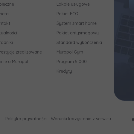
ołeczne
Lokale usługowe
riera
Pakiet ECO
ntakt
System smart home
tualności
Pakiet antysmogowy
radniki
Standard wykończenia
westycje zrealizowane
Murapol Gym
inie o Murapol
Program 5 000
Kredyty
Polityka prywatności
Warunki korzystania z serwisu
B