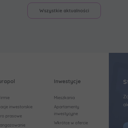
Wszystkie aktualności
S
urapol
Inwestycje
Za
firmie
Mieszkania
ak
lacje inwestorskie
Apartamenty
inwestycyjne
uro prasowe
Wkrótce w ofercie
angażowanie