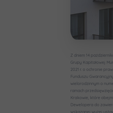
Wyraża
Wyraża
По
Wybierz 
ро
In
In
Ro
Ro
Да
Imię i nazw
ро
Wy
Wy
Ro
Ro
Ко
ро
Ka
Ka
E-mail
Ro
Ro
Z dniem 14 październi
Регламент н
Grupy Kapitałowej Mura
2021 r. o ochronie pr
Funduszu Gwarancyjnym
Zamawi
wielorodzinnym o nume
ramach przedsięwzięc
Wyraża
Krakowie, które obejm
In
Dewelopera do zawier
Ro
wskazanej wyżej usta