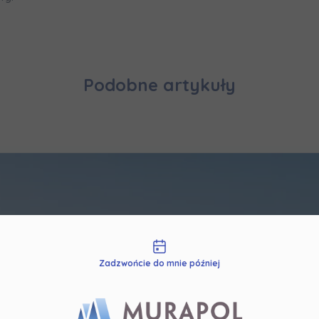
rażam zgodę na otrzymywanie informacji handlowych od
...
zwiń
żdej osobie przysługuje prawo dostępu do treści swoich
... *
zwiń
Podobne artykuły
nia o nabyciu lub posiadaniu znacznego pakietu akcji pros
je@murapol.pl
Skontaktuj się z nami
liwości kontaktu
Zadzwońcie do mnie później
nowny Użytkowniku!