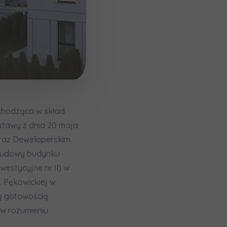
wchodząca w skład
ustawy z dnia 20 maja
oraz Deweloperskim
 budowy budynku
мовою)
estycyjne nr II) w
. Pękowickiej w
ną gotowością
w rozumieniu