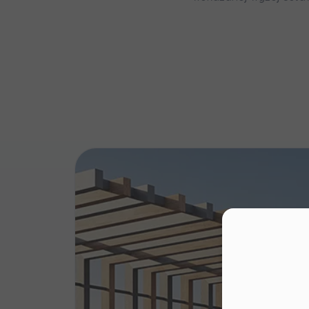
Wy
Ro
Ka
Ro
Zawiadomie
na
notyfikac
Moż
Sza