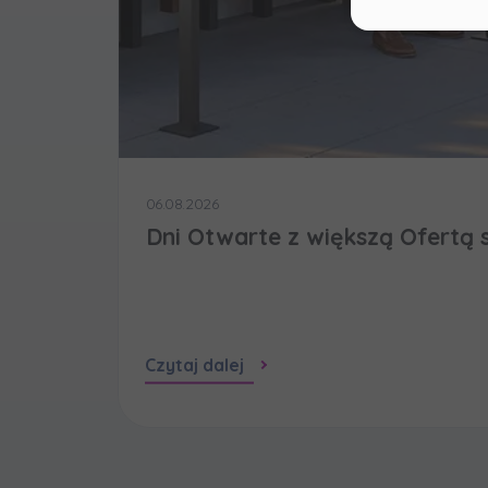
realiz
Dane o
zaufa
Twoje 
Murap
i jakie
06.08.2026
Dni Otwarte z większą Ofertą 
Czytaj dalej