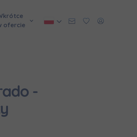
Wkrótce
w ofercie
rado -
ży