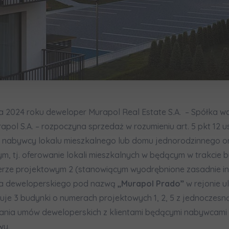
m wszystkie zgody
m wszystkie zgody
відомляємо, що для забезпечення найвищої якості
... *
miasto
зширити
formujemy, że w trosce o najwyższą jakość i
formujemy, że w trosce o najwyższą jakość i
... *
... *
zwiń
zwiń
ю згоду на отримання комерційної інформації від
...
isko
Telefon
зширити
rażam zgodę otrzymywanie informacji handlowych od
rażam zgodę otrzymywanie informacji handlowych od
...
...
zwiń
zwiń
жна особа має право отримати доступ до своїх персональних
... *
зширити
żdej osobie przysługuje prawo dostępu do treści swoich
żdej osobie przysługuje prawo dostępu do treści swoich
... *
... *
zwiń
zwiń
ka 2024 roku deweloper Murapol Real Estate S.A. – Spółka 
адання електронних послуг товариством гк Murapol
pol S.A. – rozpoczyna sprzedaż w rozumieniu art. 5 pkt 12 
aw nabywcy lokalu mieszkalnego lub domu jednorodzinnego 
Wyślij
Wyślij
, tj. oferowanie lokali mieszkalnych w będącym w trakcie
am obsługę w języku ukraińskim (Замовляю контакт українською 
Зв’яжіться з нами
rze projektowym 2 (stanowiącym wyodrębnione zasadnie inw
ia deweloperskiego pod nazwą
„Murapol Prado”
w rejonie ul
m wszystkie zgody
uje 3 budynki o numerach projektowych 1, 2, 5 z jednoczes
formujemy, że w trosce o najwyższą jakość i
... *
ania umów deweloperskich z klientami będącymi nabywcami 
zwiń
wy.