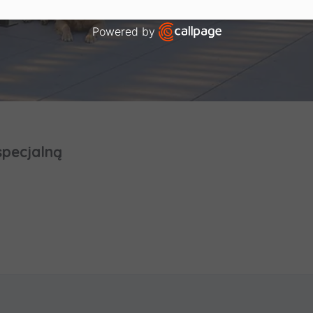
owanych przez Administratora.
Powered by
 aktywności na naszej stronie mogą być także udostępnian
nym partnerom
.
Open link in new window
dane są współadministrowane przez
spółki z Grupy Kapitał
ol
. Więcej o tym jak przetwarzamy dane, wykorzystujemy co
 przysługują Ci prawa znajdziesz w
Polityce prywatności
.
specjalną