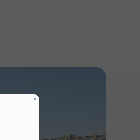
zę wysyłać