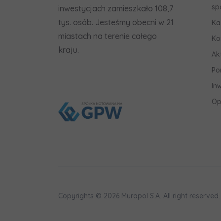
sp
inwestycjach zamieszkało 108,7
tys. osób. Jesteśmy obecni w 21
Ka
miastach na terenie całego
Ko
kraju.
Ak
Po
In
Op
Copyrights © 2026 Murapol S.A. All right reserved.