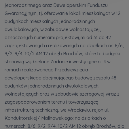
Кожна особа має право отримати доступ до
E-mail
jednorodzinnego oraz Deweloperskim Funduszu
своїх персональних
... *
Wyślij
Wyślij
Gwarancyjnym, tj. oferowanie lokali mieszkalnych w 12
розширити
budynkach mieszkalnych jednorodzinnych
dwulokalowych, w zabudowie wolnostojącej,
Регламент надання електронних послуг товариством гк
oznaczonych numerami projektowymi od 31 do 42
Zamawiam obsługę w języku ukraińskim (Замовляю
контакт українською мовою)
Murapol
zaprojektowanych i realizowanych na działkach nr 8/6,
9/2, 9/4, 10/2 AM 12 obręb Brochów, które to budynki
Wyrażam wszystkie zgody
stanowią wydzielone Zadanie inwestycyjne nr 4 w
ramach realizowanego Przedsięwzięcia
Informujemy, że w trosce o najwyższą jakość i
... *
Зв’яжіться з нами
deweloperskiego obejmującego budowę zespołu 48
Rozwiń
budynków jednorodzinnych dwulokalowych,
Wyrażam zgodę na otrzymywanie informacji
wolnostojących oraz w zabudowie szeregowej wraz z
handlowych od
...
Rozwiń
zagospodarowaniem terenu i towarzyszącą
infrastrukturą techniczną, we Wrocławiu, rejon ul.
Każdej osobie przysługuje prawo dostępu do
treści swoich
... *
Konduktorskiej/ Malinowskiego: na działkach o
Rozwiń
numerach :8/6, 9/2, 9/4, 10/2 AM 12 obręb Brochów, dla