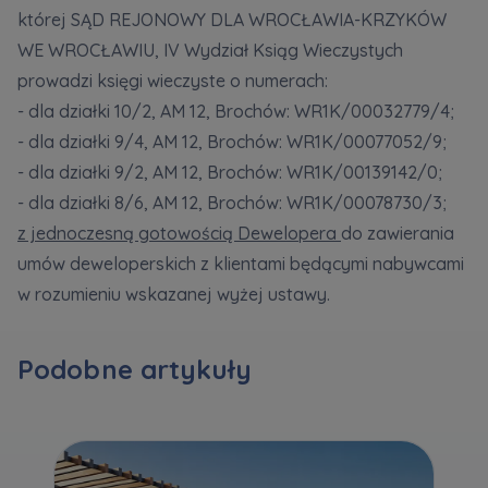
której SĄD REJONOWY DLA WROCŁAWIA-KRZYKÓW
WE WROCŁAWIU, IV Wydział Ksiąg Wieczystych
Zawiadomienia o nabyciu lub posiadaniu znacznego
prowadzi księgi wieczyste o numerach:
pakietu akcji proszę wysyłać na
- dla działki 10/2, AM 12, Brochów: WR1K/00032779/4;
notyfikacje@murapol.pl
- dla działki 9/4, AM 12, Brochów: WR1K/00077052/9;
- dla działki 9/2, AM 12, Brochów: WR1K/00139142/0;
- dla działki 8/6, AM 12, Brochów: WR1K/00078730/3;
z jednoczesną gotowością Dewelopera
do zawierania
Skontaktuj się z nami
umów deweloperskich z klientami będącymi nabywcami
w rozumieniu wskazanej wyżej ustawy.
Podobne artykuły