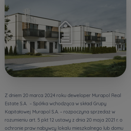
Dodatkowe pliki (.doc, .docx, .pdf)
Телефон
Wybierz miasto
Електронна пошта
Wyrażam wszystkie zgody
Wyrażam wszystkie zgody
Wybierz miasto
Informujemy, że w trosce o najwyższą jakość i
Informujemy, że w trosce o najwyższą jakość i
... *
... *
Rozwiń
Rozwiń
Imię i nazwisko
Надаю всі згоди
Wyrażam zgodę otrzymywanie informacji
Wyrażam zgodę otrzymywanie informacji
handlowych od
handlowych od
...
...
Повідомляємо, що для забезпечення найвищої
Rozwiń
Rozwiń
якості
... *
Z dniem 20 marca 2024 roku deweloper Murapol Real
Każdej osobie przysługuje prawo dostępu do
Każdej osobie przysługuje prawo dostępu do
розширити
Telefon
Estate S.A. – Spółka wchodząca w skład Grupy
treści swoich
treści swoich
... *
... *
Даю згоду на отримання комерційної інформації
Kapitałowej Murapol S.A. – rozpoczyna sprzedaż w
Rozwiń
Rozwiń
від
...
rozumieniu art. 5 pkt 12 ustawy z dnia 20 maja 2021 r. o
розширити
ochronie praw nabywcy lokalu mieszkalnego lub domu