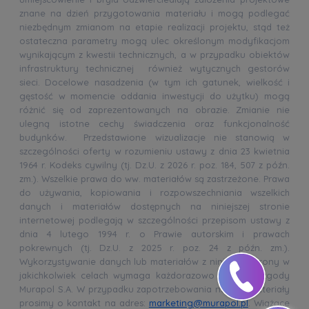
znane na dzień przygotowania materiału i mogą podlegać
niezbędnym zmianom na etapie realizacji projektu, stąd też
ostateczna parametry mogą ulec określonym modyfikacjom
wynikającym z kwestii technicznych, a w przypadku obiektów
infrastruktury technicznej również wytycznych gestorów
sieci. Docelowe nasadzenia (w tym ich gatunek, wielkość i
gęstość w momencie oddania inwestycji do użytku) mogą
różnić się od zaprezentowanych na obrazie. Zmianie nie
ulegną istotne cechy świadczenia oraz funkcjonalność
budynków. Przedstawione wizualizacje nie stanowią w
szczególności oferty w rozumieniu ustawy z dnia 23 kwietnia
1964 r. Kodeks cywilny (tj. Dz.U. z 2026 r. poz. 184, 507 z późn.
zm.). Wszelkie prawa do ww. materiałów są zastrzeżone. Prawa
do używania, kopiowania i rozpowszechniania wszelkich
danych i materiałów dostępnych na niniejszej stronie
internetowej podlegają w szczególności przepisom ustawy z
dnia 4 lutego 1994 r. o Prawie autorskim i prawach
pokrewnych (tj. Dz.U. z 2025 r. poz. 24 z późn. zm.).
Wykorzystywanie danych lub materiałów z niniejszej strony w
jakichkolwiek celach wymaga każdorazowo pisemnej zgody
Murapol S.A. W przypadku zapotrzebowania na ww. materiały
prosimy o kontakt na adres:
marketing@murapol.pl
. Wiążące