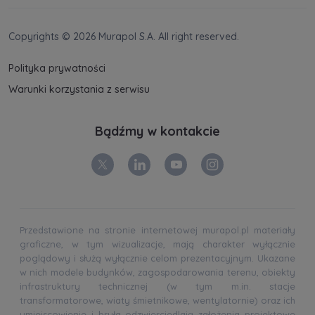
Copyrights © 2026 Murapol S.A. All right reserved.
Polityka prywatności
Warunki korzystania z serwisu
Bądźmy w kontakcie
Przedstawione na stronie internetowej murapol.pl materiały
graficzne, w tym wizualizacje, mają charakter wyłącznie
poglądowy i służą wyłącznie celom prezentacyjnym. Ukazane
w nich modele budynków, zagospodarowania terenu, obiekty
infrastruktury technicznej (w tym m.in. stacje
transformatorowe, wiaty śmietnikowe, wentylatornie) oraz ich
umiejscowienie i bryła odzwierciedlają założenia projektowe