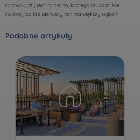
sprawdź, czy jest na niej to, którego szukasz. Nie
zwlekaj, bo kto pierwszy, ten ma większy wybór!
Zawiadomienia o nabyciu lub posiadaniu znacznego
pakietu akcji proszę wysyłać na
notyfikacje@murapol.pl
Podobne artykuły
Skontaktuj się z nami