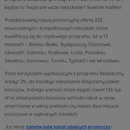
Кожна особа має право отримати доступ до
E-mail
będzie to Twoje pierwsze mieszkanie? Świetnie trafiłeś!
своїх персональних
... *
Wyślij
Wyślij
розширити
Przedstawiamy naszą promocyjną ofertę 222
nowoczesnych i kompaktowych mieszkań, które
Регламент надання електронних послуг товариством гк
kwalifikują się do rządowego programu, aż w 13
Zamawiam obsługę w języku ukraińskim (Замовляю
контакт українською мовою)
Murapol
miastach – Bielsku-Białej, Bydgoszczy Chorzowie,
Gliwicach, Gdańsku, Krakowie, Łodzi, Poznaniu,
Wyrażam wszystkie zgody
Siewierzu, Sosnowcu, Toruniu, Tychach i we Wrocławiu.
Informujemy, że w trosce o najwyższą jakość i
... *
Poza korzyściami wynikającymi z programu Bezpieczny
Зв’яжіться з нами
Rozwiń
kredyt 2%, do każdego mieszkania dołączamy pakiet
Wyrażam zgodę na otrzymywanie informacji
bonusów, którego wartość może sięgać nawet 136 tys.
handlowych od
...
zł! W skład pakietu bonusów wchodzi rabat w cenie,
Rozwiń
smart home w wersji premium czy nawet dwa miejsca
Każdej osobie przysługuje prawo dostępu do
postojowe w wybranych lokalach.
treści swoich
... *
Rozwiń
Już teraz
zamów listę lokali objętych promocją
i