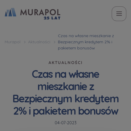
Temat
Imię i nazwisko
Imię i nazwisko
Вас зацікавила наша пропозиція? Заповніть бланк,
Czas na własne mieszkanie z
Murapol
Aktualności
Bezpiecznym kredytem 2% i
і наші консультанти нададуть Вам детальну
Zakup mieszkania | lokalu
pakietem bonusów
інформацію з приводу наших квартир та
апартаментів інвестиційних у вибраному місті.
AKTUALNOŚCI
W jakiej sprawie się kontaktujesz
Telefon
Telefon
Czas na własne
Оберіть місто
mieszkanie z
Оберіть місто
Bezpiecznym kredytem
E-mail
E-mail
2% i pakietem bonusów
Ім’я та прізвище
Ulubione
Nie wybrano
04-07-2023
Wiadomość
Wiadomość