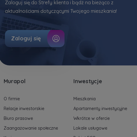
uzasadnionych interesów realizowanych przez
Zaloguj się do Strefy klienta i bądź na bieżąco z
Administratora.
aktualnościami dotyczącymi Twojego mieszkania!
Dane o aktywności na naszej stronie mogą być
także udostępniane
zaufanym partnerom
.
Zaloguj się
Twoje dane są współadministrowane przez
spółki z Grupy Kapitałowej Murapol
. Więcej o
tym jak przetwarzamy dane, wykorzystujemy
cookies i jakie przysługują Ci prawa znajdziesz
w
Polityce prywatności
.
Murapol
Inwestycje
O firmie
Mieszkania
Relacje inwestorskie
Apartamenty inwestycyjne
Biuro prasowe
Wkrótce w ofercie
Zaangażowanie społeczne
Lokale usługowe