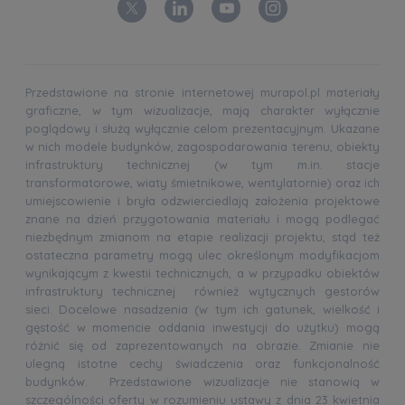
Przedstawione na stronie internetowej murapol.pl materiały
graficzne, w tym wizualizacje, mają charakter wyłącznie
poglądowy i służą wyłącznie celom prezentacyjnym. Ukazane
w nich modele budynków, zagospodarowania terenu, obiekty
infrastruktury technicznej (w tym m.in. stacje
transformatorowe, wiaty śmietnikowe, wentylatornie) oraz ich
umiejscowienie i bryła odzwierciedlają założenia projektowe
znane na dzień przygotowania materiału i mogą podlegać
niezbędnym zmianom na etapie realizacji projektu, stąd też
ostateczna parametry mogą ulec określonym modyfikacjom
wynikającym z kwestii technicznych, a w przypadku obiektów
infrastruktury technicznej również wytycznych gestorów
sieci. Docelowe nasadzenia (w tym ich gatunek, wielkość i
gęstość w momencie oddania inwestycji do użytku) mogą
różnić się od zaprezentowanych na obrazie. Zmianie nie
ulegną istotne cechy świadczenia oraz funkcjonalność
budynków. Przedstawione wizualizacje nie stanowią w
szczególności oferty w rozumieniu ustawy z dnia 23 kwietnia