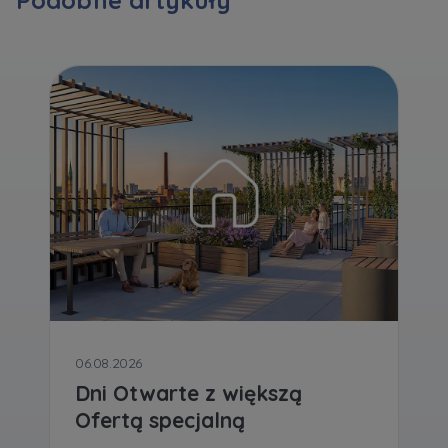
Podobne artykuły
Zawiadomienia o nabyciu lub posiadaniu znacznego
pakietu akcji proszę wysyłać na
notyfikacje@murapol.pl
Skontaktuj się z nami
06.08.2026
Dni Otwarte z większą
Ofertą specjalną