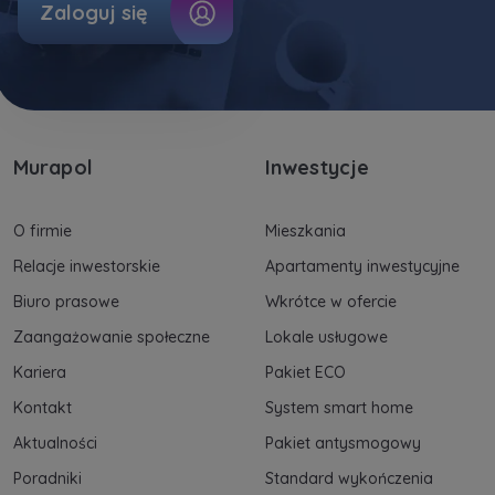
Zaloguj się
Dane o aktywności na naszej stronie mogą być
także udostępniane
zaufanym partnerom
.
Twoje dane są współadministrowane przez
spółki z Grupy Kapitałowej Murapol
. Więcej o
tym jak przetwarzamy dane, wykorzystujemy
cookies i jakie przysługują Ci prawa znajdziesz
Murapol
Inwestycje
w
Polityce prywatności
.
O firmie
Mieszkania
Relacje inwestorskie
Apartamenty inwestycyjne
Biuro prasowe
Wkrótce w ofercie
Zaangażowanie społeczne
Lokale usługowe
Kariera
Pakiet ECO
Kontakt
System smart home
Aktualności
Pakiet antysmogowy
Poradniki
Standard wykończenia