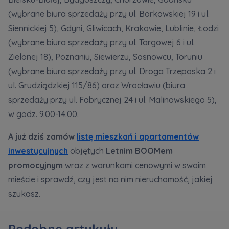
Кожна особа має право отримати доступ до
E-mail
(wybrane biura sprzedaży przy ul. Borkowskiej 19 i ul.
своїх персональних
... *
Wyślij
Wyślij
розширити
Siennickiej 5), Gdyni, Gliwicach, Krakowie, Lublinie, Łodzi
(wybrane biura sprzedaży przy ul. Targowej 6 i ul.
Zielonej 18), Poznaniu, Siewierzu, Sosnowcu, Toruniu
Регламент надання електронних послуг товариством гк
Zamawiam obsługę w języku ukraińskim (Замовляю
(wybrane biura sprzedaży przy ul. Droga Trzeposka 2 i
контакт українською мовою)
Murapol
ul. Grudziądzkiej 115/86) oraz Wrocławiu (biura
sprzedaży przy ul. Fabrycznej 24 i ul. Malinowskiego 5),
Wyrażam wszystkie zgody
w godz. 9.00-14.00.
Informujemy, że w trosce o najwyższą jakość i
... *
Зв’яжіться з нами
A już dziś zamów
listę mieszkań i apartamentów
Rozwiń
inwestycyjnych
objętych
Letnim BOOMem
Wyrażam zgodę na otrzymywanie informacji
promocyjnym
wraz z warunkami cenowymi w swoim
handlowych od
...
mieście i sprawdź, czy jest na nim nieruchomość, jakiej
Rozwiń
szukasz.
Każdej osobie przysługuje prawo dostępu do
treści swoich
... *
Rozwiń