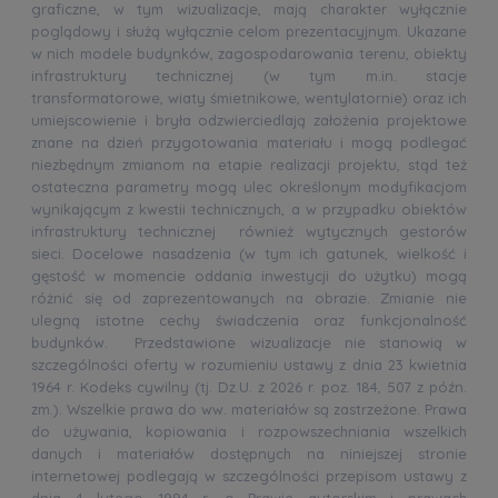
graficzne, w tym wizualizacje, mają charakter wyłącznie
poglądowy i służą wyłącznie celom prezentacyjnym. Ukazane
w nich modele budynków, zagospodarowania terenu, obiekty
infrastruktury technicznej (w tym m.in. stacje
transformatorowe, wiaty śmietnikowe, wentylatornie) oraz ich
umiejscowienie i bryła odzwierciedlają założenia projektowe
znane na dzień przygotowania materiału i mogą podlegać
niezbędnym zmianom na etapie realizacji projektu, stąd też
ostateczna parametry mogą ulec określonym modyfikacjom
wynikającym z kwestii technicznych, a w przypadku obiektów
infrastruktury technicznej również wytycznych gestorów
sieci. Docelowe nasadzenia (w tym ich gatunek, wielkość i
gęstość w momencie oddania inwestycji do użytku) mogą
różnić się od zaprezentowanych na obrazie. Zmianie nie
ulegną istotne cechy świadczenia oraz funkcjonalność
budynków. Przedstawione wizualizacje nie stanowią w
szczególności oferty w rozumieniu ustawy z dnia 23 kwietnia
1964 r. Kodeks cywilny (tj. Dz.U. z 2026 r. poz. 184, 507 z późn.
zm.). Wszelkie prawa do ww. materiałów są zastrzeżone. Prawa
do używania, kopiowania i rozpowszechniania wszelkich
danych i materiałów dostępnych na niniejszej stronie
internetowej podlegają w szczególności przepisom ustawy z
dnia 4 lutego 1994 r. o Prawie autorskim i prawach