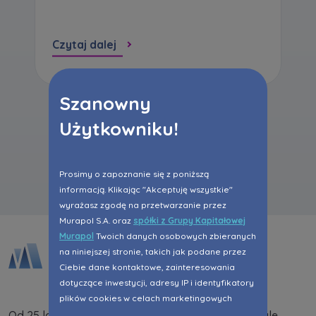
Czytaj dalej
Szanowny
Użytkowniku!
Wszystkie aktualności
Prosimy o zapoznanie się z poniższą
informacją. Klikając "Akceptuję wszystkie"
wyrażasz zgodę na przetwarzanie przez
Murapol S.A. oraz
spółki z Grupy Kapitałowej
Murapol
Twoich danych osobowych zbieranych
na niniejszej stronie, takich jak podane przez
Ciebie dane kontaktowe, zainteresowania
dotyczące inwestycji, adresy IP i identyfikatory
plików cookies w celach marketingowych
Od 25 lat dostarczamy na rynek mieszkania i lokale
polegających na dopasowaniu treści reklamy