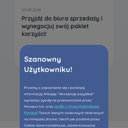
03.08.2026
Przyjdź do biura sprzedaży i
wynegocjuj swój pakiet
korzyści!
Czytaj dalej
Szanowny
Użytkowniku!
Prosimy o zapoznanie się z poniższą
informacją. Klikając "Akceptuję wszystkie"
Wszystkie aktualności
wyrażasz zgodę na przetwarzanie przez
Murapol S.A. oraz
spółki z Grupy Kapitałowej
Murapol
Twoich danych osobowych zbieranych
na niniejszej stronie, takich jak podane przez
Ciebie dane kontaktowe, zainteresowania