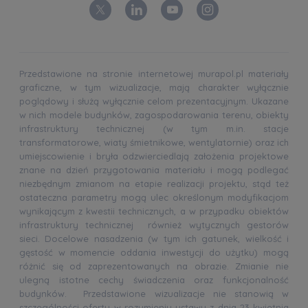
Przedstawione na stronie internetowej murapol.pl materiały
graficzne, w tym wizualizacje, mają charakter wyłącznie
poglądowy i służą wyłącznie celom prezentacyjnym. Ukazane
w nich modele budynków, zagospodarowania terenu, obiekty
infrastruktury technicznej (w tym m.in. stacje
transformatorowe, wiaty śmietnikowe, wentylatornie) oraz ich
umiejscowienie i bryła odzwierciedlają założenia projektowe
znane na dzień przygotowania materiału i mogą podlegać
niezbędnym zmianom na etapie realizacji projektu, stąd też
ostateczna parametry mogą ulec określonym modyfikacjom
wynikającym z kwestii technicznych, a w przypadku obiektów
infrastruktury technicznej również wytycznych gestorów
sieci. Docelowe nasadzenia (w tym ich gatunek, wielkość i
gęstość w momencie oddania inwestycji do użytku) mogą
różnić się od zaprezentowanych na obrazie. Zmianie nie
ulegną istotne cechy świadczenia oraz funkcjonalność
budynków. Przedstawione wizualizacje nie stanowią w
szczególności oferty w rozumieniu ustawy z dnia 23 kwietnia