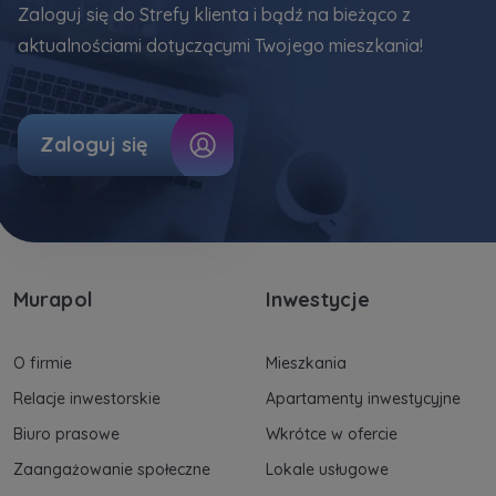
uzasadnionych interesów realizowanych przez
Zaloguj się do Strefy klienta i bądź na bieżąco z
Administratora.
aktualnościami dotyczącymi Twojego mieszkania!
Dane o aktywności na naszej stronie mogą być
także udostępniane
zaufanym partnerom
.
Zaloguj się
Twoje dane są współadministrowane przez
spółki z Grupy Kapitałowej Murapol
. Więcej o
tym jak przetwarzamy dane, wykorzystujemy
cookies i jakie przysługują Ci prawa znajdziesz
w
Polityce prywatności
.
Murapol
Inwestycje
O firmie
Mieszkania
Relacje inwestorskie
Apartamenty inwestycyjne
Biuro prasowe
Wkrótce w ofercie
Zaangażowanie społeczne
Lokale usługowe