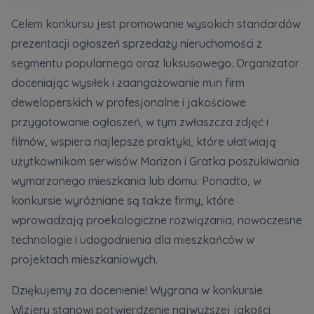
Кожна особа має право отримати доступ до
E-mail
своїх персональних
... *
Celem konkursu jest promowanie wysokich standardów
Wyślij
Wyślij
розширити
prezentacji ogłoszeń sprzedaży nieruchomości z
segmentu popularnego oraz luksusowego. Organizator
doceniając wysiłek i zaangażowanie m.in firm
Регламент надання електронних послуг товариством гк
Zamawiam obsługę w języku ukraińskim (Замовляю
deweloperskich w profesjonalne i jakościowe
контакт українською мовою)
Murapol
przygotowanie ogłoszeń, w tym zwłaszcza zdjęć i
filmów, wspiera najlepsze praktyki, które ułatwiają
Wyrażam wszystkie zgody
użytkownikom serwisów Morizon i Gratka poszukiwania
Informujemy, że w trosce o najwyższą jakość i
... *
Зв’яжіться з нами
wymarzonego mieszkania lub domu. Ponadto, w
Rozwiń
konkursie wyróżniane są także firmy, które
Wyrażam zgodę na otrzymywanie informacji
wprowadzają proekologiczne rozwiązania, nowoczesne
handlowych od
...
technologie i udogodnienia dla mieszkańców w
Rozwiń
projektach mieszkaniowych.
Każdej osobie przysługuje prawo dostępu do
treści swoich
... *
Dziękujemy za docenienie! Wygrana w konkursie
Rozwiń
Wizjery stanowi potwierdzenie najwyższej jakości