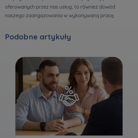
oferowanych przez nas usług, to również dowód
naszego zaangażowania w wykonywaną pracę.
Zawiadomienia o nabyciu lub posiadaniu znacznego
pakietu akcji proszę wysyłać na
notyfikacje@murapol.pl
Podobne artykuły
Skontaktuj się z nami