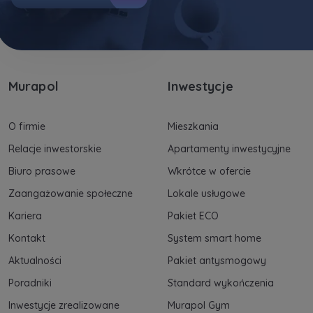
także udostępniane
zaufanym partnerom
.
Twoje dane są współadministrowane przez
spółki z Grupy Kapitałowej Murapol
. Więcej o
tym jak przetwarzamy dane, wykorzystujemy
Murapol
Inwestycje
cookies i jakie przysługują Ci prawa znajdziesz
w
Polityce prywatności
.
O firmie
Mieszkania
Relacje inwestorskie
Apartamenty inwestycyjne
Biuro prasowe
Wkrótce w ofercie
Zaangażowanie społeczne
Lokale usługowe
Kariera
Pakiet ECO
Kontakt
System smart home
Aktualności
Pakiet antysmogowy
Poradniki
Standard wykończenia
Inwestycje zrealizowane
Murapol Gym