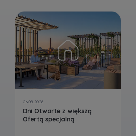
Zawiadomienia o nabyciu lub posiadaniu znacznego
pakietu akcji proszę wysyłać na
notyfikacje@murapol.pl
Skontaktuj się z nami
06.08.2026
Dni Otwarte z większą
Ofertą specjalną