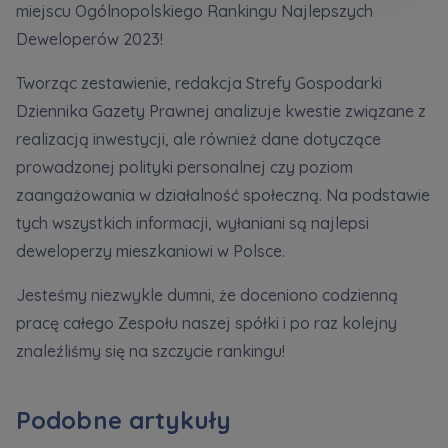
miejscu Ogólnopolskiego Rankingu Najlepszych
Кожна особа має право отримати доступ до
E-mail
своїх персональних
... *
Wyślij
Wyślij
Deweloperów 2023!
розширити
Tworząc zestawienie, redakcja Strefy Gospodarki
Dziennika Gazety Prawnej analizuje kwestie związane z
Регламент надання електронних послуг товариством гк
Zamawiam obsługę w języku ukraińskim (Замовляю
realizacją inwestycji, ale również dane dotyczące
контакт українською мовою)
Murapol
prowadzonej polityki personalnej czy poziom
zaangażowania w działalność społeczną. Na podstawie
Wyrażam wszystkie zgody
tych wszystkich informacji, wyłaniani są najlepsi
Informujemy, że w trosce o najwyższą jakość i
... *
deweloperzy mieszkaniowi w Polsce.
Зв’яжіться з нами
Rozwiń
Jesteśmy niezwykle dumni, że doceniono codzienną
Wyrażam zgodę na otrzymywanie informacji
pracę całego Zespołu naszej spółki i po raz kolejny
handlowych od
...
znaleźliśmy się na szczycie rankingu!
Rozwiń
Każdej osobie przysługuje prawo dostępu do
treści swoich
... *
Podobne artykuły
Rozwiń