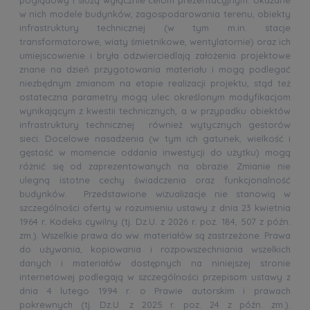
w nich modele budynków, zagospodarowania terenu, obiekty
infrastruktury technicznej (w tym m.in. stacje
transformatorowe, wiaty śmietnikowe, wentylatornie) oraz ich
umiejscowienie i bryła odzwierciedlają założenia projektowe
znane na dzień przygotowania materiału i mogą podlegać
niezbędnym zmianom na etapie realizacji projektu, stąd też
ostateczna parametry mogą ulec określonym modyfikacjom
wynikającym z kwestii technicznych, a w przypadku obiektów
infrastruktury technicznej również wytycznych gestorów
sieci. Docelowe nasadzenia (w tym ich gatunek, wielkość i
gęstość w momencie oddania inwestycji do użytku) mogą
różnić się od zaprezentowanych na obrazie. Zmianie nie
ulegną istotne cechy świadczenia oraz funkcjonalność
budynków. Przedstawione wizualizacje nie stanowią w
szczególności oferty w rozumieniu ustawy z dnia 23 kwietnia
1964 r. Kodeks cywilny (tj. Dz.U. z 2026 r. poz. 184, 507 z późn.
zm.). Wszelkie prawa do ww. materiałów są zastrzeżone. Prawa
do używania, kopiowania i rozpowszechniania wszelkich
danych i materiałów dostępnych na niniejszej stronie
internetowej podlegają w szczególności przepisom ustawy z
dnia 4 lutego 1994 r. o Prawie autorskim i prawach
pokrewnych (tj. Dz.U. z 2025 r. poz. 24 z późn. zm.).