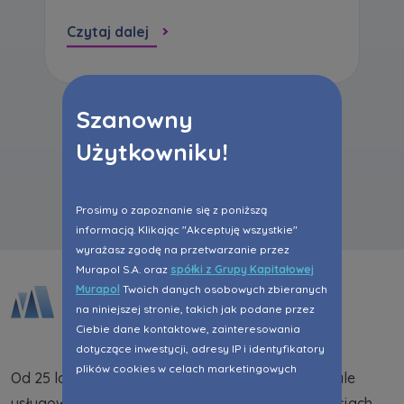
Czytaj dalej
Szanowny
Użytkowniku!
Wszystkie aktualności
Prosimy o zapoznanie się z poniższą
informacją. Klikając "Akceptuję wszystkie"
wyrażasz zgodę na przetwarzanie przez
Murapol S.A. oraz
spółki z Grupy Kapitałowej
Murapol
Twoich danych osobowych zbieranych
na niniejszej stronie, takich jak podane przez
Ciebie dane kontaktowe, zainteresowania
dotyczące inwestycji, adresy IP i identyfikatory
plików cookies w celach marketingowych
Od 25 lat dostarczamy na rynek mieszkania i lokale
polegających na dopasowaniu treści reklamy
usługowe. Dotychczas w zrealizowanych inwestycjach