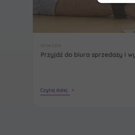
Dane o
zaufa
Twoje 
Murap
i jakie
03.08.2026
Przyjdź do biura sprzedaży i w
Czytaj dalej