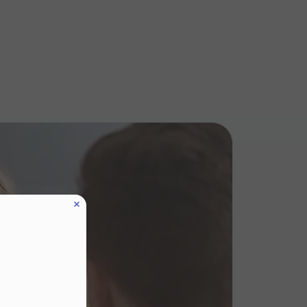
zę wysyłać