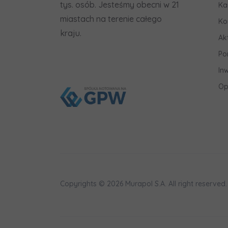
tys. osób. Jesteśmy obecni w 21
Ka
miastach na terenie całego
Ko
kraju.
Ak
Po
In
Op
Copyrights © 2026 Murapol S.A. All right reserved.