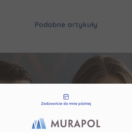
rażam zgodę na otrzymywanie informacji handlowych od
...
zwiń
żdej osobie przysługuje prawo dostępu do treści swoich
... *
Podobne artykuły
zwiń
nia o nabyciu lub posiadaniu znacznego pakietu akcji pros
je@murapol.pl
liwości kontaktu
Skontaktuj się z nami
Zadzwońcie do mnie później
nowny Użytkowniku!