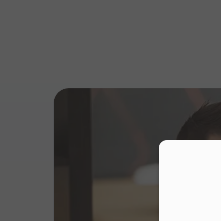
Wy
Ro
Ka
Ro
Zawiadomie
na
notyfikac
Moż
Sza