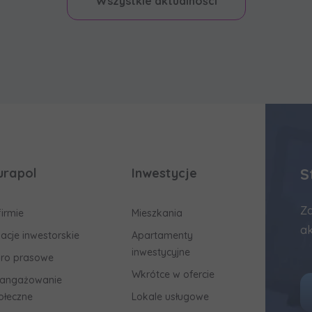
Wszystkie aktualności
S
urapol
Inwestycje
Za
firmie
Mieszkania
ak
lacje inwestorskie
Apartamenty
inwestycyjne
uro prasowe
Wkrótce w ofercie
angażowanie
ołeczne
Lokale usługowe