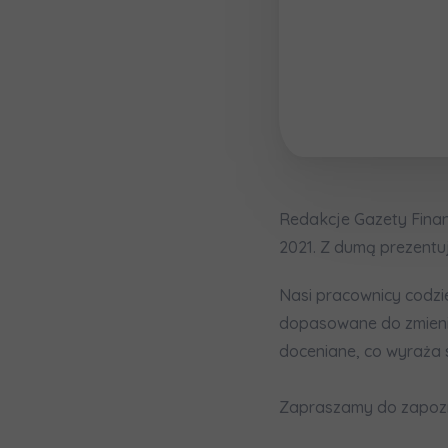
Wyraża
Wyraża
По
Wybierz 
ро
In
In
Ro
Ro
Да
Imię i nazw
ро
Wy
Wy
Ro
Ro
Ко
ро
Ka
Ka
E-mail
Ro
Ro
Redakcje Gazety Fina
Регламент н
2021. Z dumą prezentu
Nasi pracownicy codzi
Zamawi
dopasowane do zmienia
doceniane, co wyraża 
Wyraża
In
Zapraszamy do zapozn
Ro