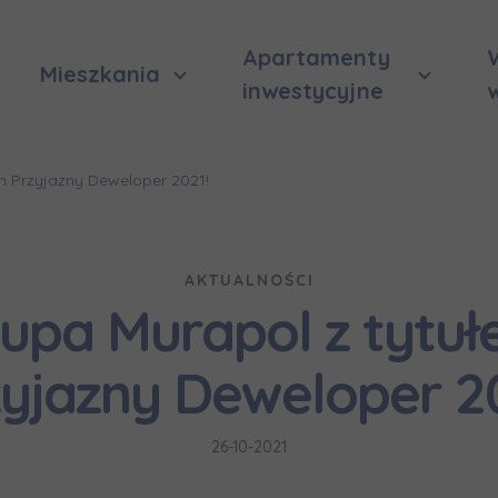
Apartamenty
Mieszkania
inwestycyjne
m Przyjazny Deweloper 2021!
AKTUALNOŚCI
upa Murapol z tytu
zyjazny Deweloper 20
26-10-2021
isko
isko
вила наша пропозиція? Заповніть бланк, і наші консультант