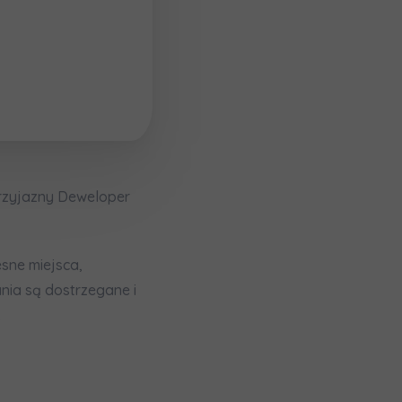
rzyjazny Deweloper
sne miejsca,
мовою)
nia są dostrzegane i
.