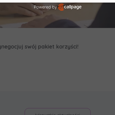
Powered by
 aktywności na naszej stronie mogą być także udostępnian
nym partnerom
.
Open link in new window
dane są współadministrowane przez
spółki z Grupy Kapitał
ol
. Więcej o tym jak przetwarzamy dane, wykorzystujemy co
 przysługują Ci prawa znajdziesz w
Polityce prywatności
.
ynegocjuj swój pakiet korzyści!