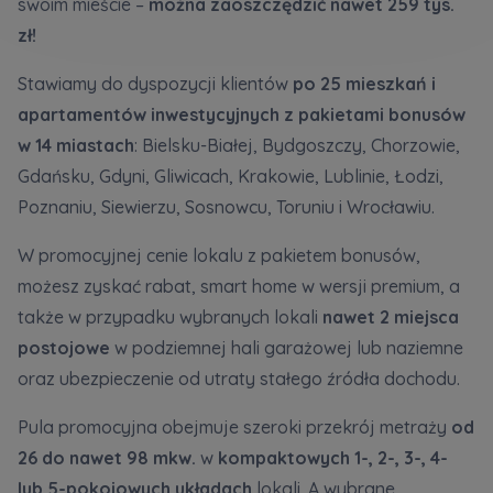
swoim mieście –
można zaoszczędzić nawet 259 tys.
Кожна особа має право отримати доступ до
E-mail
своїх персональних
... *
zł!
Wyślij
Wyślij
розширити
Stawiamy do dyspozycji klientów
po 25 mieszkań i
apartamentów inwestycyjnych z pakietami bonusów
Регламент надання електронних послуг товариством гк
Zamawiam obsługę w języku ukraińskim (Замовляю
w
14 miastach
: Bielsku-Białej, Bydgoszczy, Chorzowie,
контакт українською мовою)
Murapol
Gdańsku, Gdyni, Gliwicach, Krakowie, Lublinie, Łodzi,
Poznaniu, Siewierzu, Sosnowcu, Toruniu i Wrocławiu.
Wyrażam wszystkie zgody
W promocyjnej cenie lokalu z pakietem bonusów,
Informujemy, że w trosce o najwyższą jakość i
... *
Зв’яжіться з нами
możesz zyskać rabat, smart home w wersji premium, a
Rozwiń
także w przypadku wybranych lokali
nawet 2 miejsca
Wyrażam zgodę na otrzymywanie informacji
postojowe
w podziemnej hali garażowej lub naziemne
handlowych od
...
oraz ubezpieczenie od utraty stałego źródła dochodu.
Rozwiń
Każdej osobie przysługuje prawo dostępu do
Pula promocyjna obejmuje szeroki przekrój metraży
od
treści swoich
... *
26 do nawet 98 mkw.
w
kompaktowych 1-, 2-, 3-, 4-
Rozwiń
lub 5-pokojowych układach
lokali. A wybrane