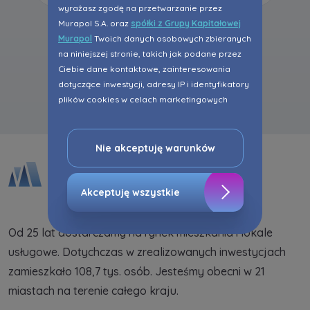
wyrażasz zgodę na przetwarzanie przez
Murapol S.A. oraz
spółki z Grupy Kapitałowej
Murapol
Twoich danych osobowych zbieranych
na niniejszej stronie, takich jak podane przez
Ciebie dane kontaktowe, zainteresowania
Wszystkie aktualności
dotyczące inwestycji, adresy IP i identyfikatory
plików cookies w celach marketingowych
polegających na dopasowaniu treści reklamy
do Twoich potrzeb, w tym w oparciu o
profilowanie. Oczywiście, możesz nie wyrazić
Nie akceptuję warunków
przedmiotowej zgody klikając ”Nie akceptuję
warunków”.
Akceptuję wszystkie
Zaznaczamy, iż zgoda jest dobrowolna i
możesz ją w dowolnym momencie wycofać w
Od 25 lat dostarczamy na rynek mieszkania i lokale
ustawieniach zaawansowanych Twojej
usługowe. Dotychczas w zrealizowanych inwestycjach
przeglądarki.
zamieszkało 108,7 tys. osób. Jesteśmy obecni w 21
Strona wykorzystuje pliki cookies w celach
miastach na terenie całego kraju.
analitycznych i statystycznych służących