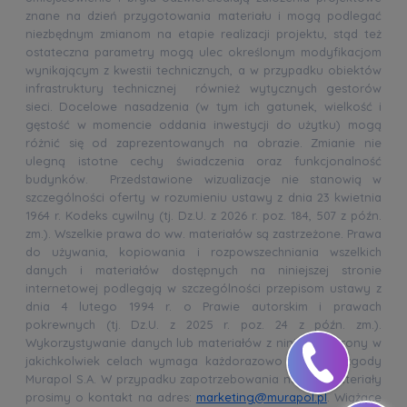
znane na dzień przygotowania materiału i mogą podlegać
niezbędnym zmianom na etapie realizacji projektu, stąd też
ostateczna parametry mogą ulec określonym modyfikacjom
wynikającym z kwestii technicznych, a w przypadku obiektów
infrastruktury technicznej również wytycznych gestorów
sieci. Docelowe nasadzenia (w tym ich gatunek, wielkość i
gęstość w momencie oddania inwestycji do użytku) mogą
różnić się od zaprezentowanych na obrazie. Zmianie nie
ulegną istotne cechy świadczenia oraz funkcjonalność
budynków. Przedstawione wizualizacje nie stanowią w
szczególności oferty w rozumieniu ustawy z dnia 23 kwietnia
1964 r. Kodeks cywilny (tj. Dz.U. z 2026 r. poz. 184, 507 z późn.
zm.). Wszelkie prawa do ww. materiałów są zastrzeżone. Prawa
do używania, kopiowania i rozpowszechniania wszelkich
danych i materiałów dostępnych na niniejszej stronie
internetowej podlegają w szczególności przepisom ustawy z
dnia 4 lutego 1994 r. o Prawie autorskim i prawach
pokrewnych (tj. Dz.U. z 2025 r. poz. 24 z późn. zm.).
Wykorzystywanie danych lub materiałów z niniejszej strony w
jakichkolwiek celach wymaga każdorazowo pisemnej zgody
Murapol S.A. W przypadku zapotrzebowania na ww. materiały
prosimy o kontakt na adres:
marketing@murapol.pl
. Wiążące