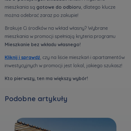
mieszkania są
gotowe do odbioru
, dlatego klucze
Zawiadomienia o nabyciu lub posiadaniu znacznego
można odebrać zaraz po zakupie!
pakietu akcji proszę wysyłać na
Brakuje Ci środków na wkład własny? Wybrane
notyfikacje@murapol.pl
mieszkania w promocji spełniają kryteria programu
Mieszkanie bez wkładu własnego!
Kliknij i sprawdź
, czy na liście mieszkań i apartamentów
inwestycyjnych w promocji jest lokal, jakiego szukasz!
Skontaktuj się z nami
Kto pierwszy, ten ma większy wybór!
Podobne artykuły