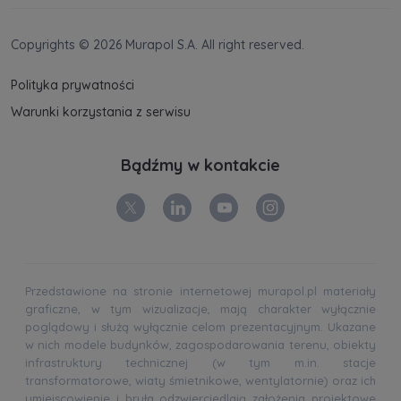
Copyrights © 2026 Murapol S.A. All right reserved.
Polityka prywatności
Warunki korzystania z serwisu
Bądźmy w kontakcie
Przedstawione na stronie internetowej murapol.pl materiały
graficzne, w tym wizualizacje, mają charakter wyłącznie
poglądowy i służą wyłącznie celom prezentacyjnym. Ukazane
w nich modele budynków, zagospodarowania terenu, obiekty
infrastruktury technicznej (w tym m.in. stacje
transformatorowe, wiaty śmietnikowe, wentylatornie) oraz ich
umiejscowienie i bryła odzwierciedlają założenia projektowe