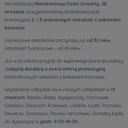
Кожна особа має право отримати доступ до
Na najbliższy
Mieszkaniowy Dzień Otwarty
,
28
E-mail
своїх персональних
... *
Wyślij
Wyślij
września
, przygotowaliśmy dodatkową pulę
розширити
promocyjną
2- i 3-pokojowych
mieszkań z pakietami
bonusów
.
Регламент надання електронних послуг товариством гк
Zamawiam obsługę w języku ukraińskim (Замовляю
2-pokojowe mieszkania zaczynają już
od 32 mkw.
,
контакт українською мовою)
Murapol
natomiast 3-pokojowe – od 45 mkw..
Wyrażam wszystkie zgody
Już w tę sobotę przyjdź do wybranego biura sprzedaży
i
zapytaj doradcę o extra ofertę promocyjną
Informujemy, że w trosce o najwyższą jakość i
... *
Зв’яжіться з нами
kompaktowych mieszkań z pakietami bonusów.
Rozwiń
Wyrażam zgodę na otrzymywanie informacji
Wydarzenie odbędzie się w naszych oddziałach w
13
handlowych od
...
miastach
: Bielsku-Białej, Bydgoszczy, Chorzowie,
Rozwiń
Gdańsku, Gliwicach, Krakowie, Lublinie, Łodzi, Poznaniu,
Każdej osobie przysługuje prawo dostępu do
Siewierzu, Sosnowcu, Toruniu i Wrocławiu. Doradcy będą
treści swoich
... *
do dyspozycji w
godz. 9.00-14.00
.
Rozwiń