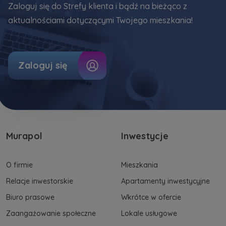
uzasadnionych interesów realizowanych przez
Zaloguj się do Strefy klienta i bądź na bieżąco z
Administratora.
aktualnościami dotyczącymi Twojego mieszkania!
Dane o aktywności na naszej stronie mogą być
także udostępniane
zaufanym partnerom
.
Zaloguj się
Twoje dane są współadministrowane przez
spółki z Grupy Kapitałowej Murapol
. Więcej o
tym jak przetwarzamy dane, wykorzystujemy
cookies i jakie przysługują Ci prawa znajdziesz
w
Polityce prywatności
.
Murapol
Inwestycje
O firmie
Mieszkania
Relacje inwestorskie
Apartamenty inwestycyjne
Biuro prasowe
Wkrótce w ofercie
Zaangażowanie społeczne
Lokale usługowe