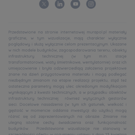
Przedstawione na stronie internetowej murapol.pl materiały
graficzne, w tym wizualizacje, mają charakter wyłącznie
poglądowy i służą wyłącznie celom prezentacyjnym. Ukazane
w nich modele budynków, zagospodarowania terenu, obiekty
infrastruktury technicznej (w tym m.in. stacje
transformatorowe, wiaty śmietnikowe, wentylatornie) oraz ich
umiejscowienie i bryła odzwierciedlają założenia projektowe
znane na dzień przygotowania materiału i mogą podlegać
niezbędnym zmianom na etapie realizacji projektu, stąd też
ostateczna parametry mogą ulec określonym modyfikacjom
wynikającym z kwestii technicznych, a w przypadku obiektów
infrastruktury technicznej również wytycznych gestorów
sieci. Docelowe nasadzenia (w tym ich gatunek, wielkość i
gęstość w momencie oddania inwestycji do użytku) mogą
różnić się od zaprezentowanych na obrazie. Zmianie nie
ulegną istotne cechy świadczenia oraz funkcjonalność
budynków. Przedstawione wizualizacje nie stanowią w
szczególności oferty w rozumieniu ustawy z dnia 23 kwietnia