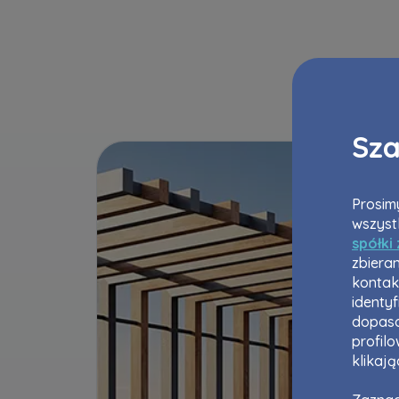
Sza
Prosimy
wszyst
spółki
zbieran
kontak
identy
dopaso
profil
klikaj