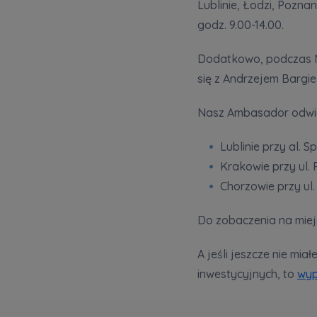
Lublinie, Łodzi, Pozna
Ro
godz. 9.00-14.00.
Wy
Ro
Dodatkowo, podczas M
się z Andrzejem Bargie
Ka
Ro
Nasz Ambasador odwie
Zawiadomie
Lublinie przy al. S
na
Krakowie przy ul. 
notyfikac
Chorzowie przy ul.
Do zobaczenia na miej
A jeśli jeszcze nie mi
inwestycyjnych, to
wyp