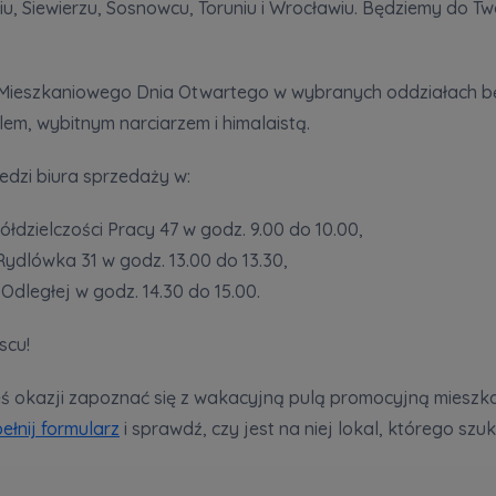
niu, Siewierzu, Sosnowcu, Toruniu i Wrocławiu. Będziemy do T
zwiń
rażam zgodę na otrzymywanie informacji handlowych od
...
zwiń
ieszkaniowego Dnia Otwartego w wybranych oddziałach b
lem, wybitnym narciarzem i himalaistą.
żdej osobie przysługuje prawo dostępu do treści swoich
... *
zwiń
dzi biura sprzedaży w:
nia o nabyciu lub posiadaniu znacznego pakietu akcji pros
półdzielczości Pracy 47 w godz. 9.00 do 10.00,
Rydlówka 31 w godz. 13.00 do 13.30,
je@murapol.pl
 Odległej w godz. 14.30 do 15.00.
scu!
ałeś okazji zapoznać się z wakacyjną pulą promocyjną miesz
Skontaktuj się z nami
ełnij formularz
i sprawdź, czy jest na niej lokal, którego szu