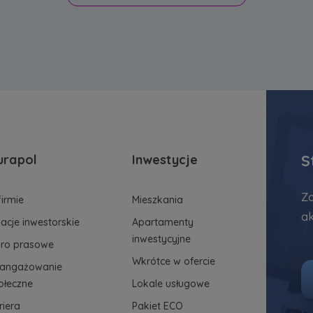
S
urapol
Inwestycje
Za
firmie
Mieszkania
ak
lacje inwestorskie
Apartamenty
inwestycyjne
uro prasowe
Wkrótce w ofercie
angażowanie
ołeczne
Lokale usługowe
riera
Pakiet ECO