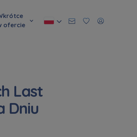
Wkrótce
w ofercie
h Last
a Dniu