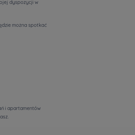
wojej dyspozycji w
ędzie można spotkać
zę wysyłać
kań i apartamentów
kasz.