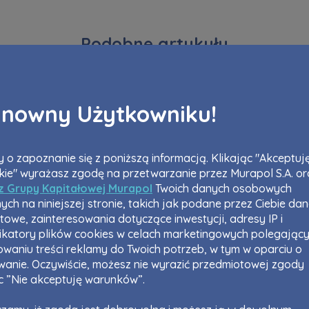
Podobne artykuły
nowny Użytkowniku!
 o zapoznanie się z poniższą informacją. Klikając "Akceptuj
kie" wyrażasz zgodę na przetwarzanie przez Murapol S.A. or
 z Grupy Kapitałowej Murapol
Twoich danych osobowych
ych na niniejszej stronie, takich jak podane przez Ciebie da
towe, zainteresowania dotyczące inwestycji, adresy IP i
fikatory plików cookies w celach marketingowych polegając
waniu treści reklamy do Twoich potrzeb, w tym w oparciu o
owanie. Oczywiście, możesz nie wyrazić przedmiotowej zgody
ąc ”Nie akceptuję warunków”.