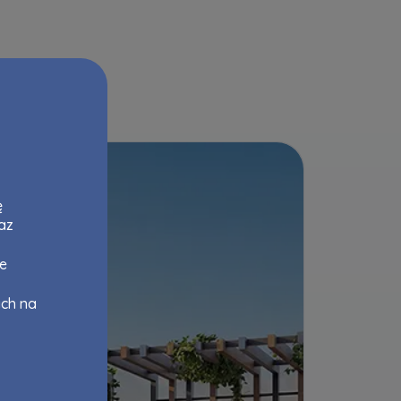
ę
az
ne
ych na