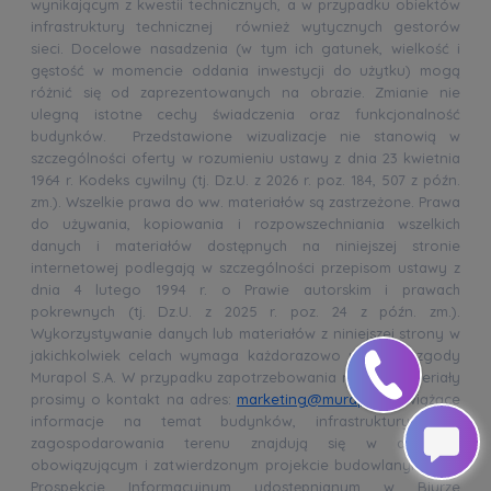
wynikającym z kwestii technicznych, a w przypadku obiektów
infrastruktury technicznej również wytycznych gestorów
sieci. Docelowe nasadzenia (w tym ich gatunek, wielkość i
gęstość w momencie oddania inwestycji do użytku) mogą
różnić się od zaprezentowanych na obrazie. Zmianie nie
ulegną istotne cechy świadczenia oraz funkcjonalność
budynków. Przedstawione wizualizacje nie stanowią w
szczególności oferty w rozumieniu ustawy z dnia 23 kwietnia
1964 r. Kodeks cywilny (tj. Dz.U. z 2026 r. poz. 184, 507 z późn.
zm.). Wszelkie prawa do ww. materiałów są zastrzeżone. Prawa
do używania, kopiowania i rozpowszechniania wszelkich
danych i materiałów dostępnych na niniejszej stronie
internetowej podlegają w szczególności przepisom ustawy z
dnia 4 lutego 1994 r. o Prawie autorskim i prawach
pokrewnych (tj. Dz.U. z 2025 r. poz. 24 z późn. zm.).
Wykorzystywanie danych lub materiałów z niniejszej strony w
jakichkolwiek celach wymaga każdorazowo pisemnej zgody
Murapol S.A. W przypadku zapotrzebowania na ww. materiały
prosimy o kontakt na adres:
marketing@murapol.pl
. Wiążące
informacje na temat budynków, infrastruktury oraz
zagospodarowania terenu znajdują się w aktualnie
obowiązującym i zatwierdzonym projekcie budowlanym oraz
Prospekcie Informacyjnym udostępnianym w Biurze