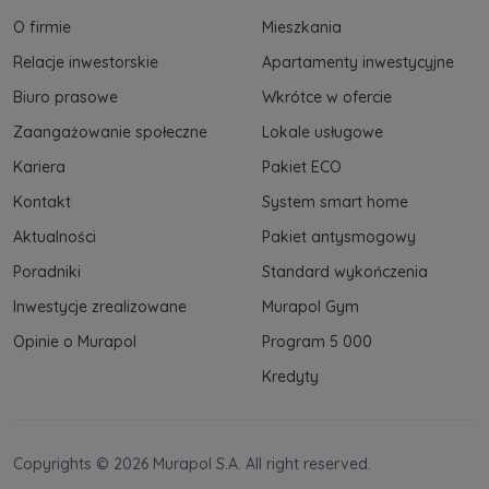
spółki z Grupy Kapitałowej Murapol
. Więcej o
O firmie
Mieszkania
tym jak przetwarzamy dane, wykorzystujemy
cookies i jakie przysługują Ci prawa znajdziesz
Relacje inwestorskie
Apartamenty inwestycyjne
w
Polityce prywatności
.
Biuro prasowe
Wkrótce w ofercie
Zaangażowanie społeczne
Lokale usługowe
Kariera
Pakiet ECO
Kontakt
System smart home
Aktualności
Pakiet antysmogowy
Poradniki
Standard wykończenia
Inwestycje zrealizowane
Murapol Gym
Opinie o Murapol
Program 5 000
Kredyty
Copyrights © 2026 Murapol S.A. All right reserved.