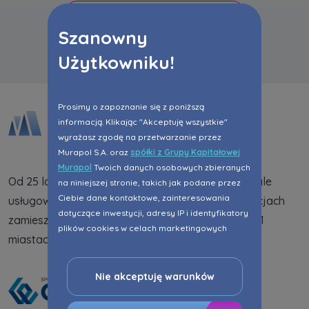
Wszystkie aktualności
Szanowny
Użytkowniku!
Prosimy o zapoznanie się z poniższą
informacją. Klikając "Akceptuję wszystkie"
wyrażasz zgodę na przetwarzanie przez
Murapol S.A. oraz
spółki z Grupy Kapitałowej
Murapol
Twoich danych osobowych zbieranych
Od 25 lat dostarczamy na rynek mieszkania i lokale
na niniejszej stronie, takich jak podane przez
Ciebie dane kontaktowe, zainteresowania
usługowe. Dotychczas w zrealizowanych inwestycjach
dotyczące inwestycji, adresy IP i identyfikatory
zamieszkało 108,7 tys. osób. Jesteśmy obecni w 21
plików cookies w celach marketingowych
miastach na terenie całego kraju.
polegających na dopasowaniu treści reklamy
do Twoich potrzeb, w tym w oparciu o
profilowanie. Oczywiście, możesz nie wyrazić
Nie akceptuję warunków
przedmiotowej zgody klikając ”Nie akceptuję
warunków”.