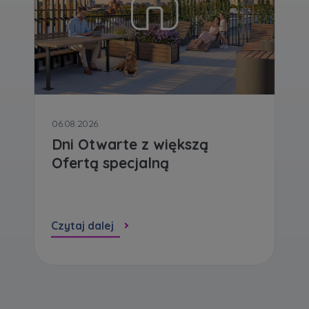
Zawiadomienia o nabyciu lub posiadaniu znacznego
pakietu akcji proszę wysyłać na
notyfikacje@murapol.pl
06.08.2026
Dni Otwarte z większą
Skontaktuj się z nami
Ofertą specjalną
Czytaj dalej