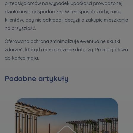
przedsiębiorców na wypadek upadłości prowadzonej
Кожна особа має право отримати доступ до
E-mail
своїх персональних
... *
Wyślij
Wyślij
działalności gospodarczej. W ten sposób zachęcamy
розширити
klientów, aby nie odkładali decyzji o zakupie mieszkania
na przyszłość.
Регламент надання електронних послуг товариством гк
Zamawiam obsługę w języku ukraińskim (Замовляю
Oferowana ochrona zminimalizuje ewentualne skutki
контакт українською мовою)
Murapol
zdarzeń, których ubezpieczenie dotyczy. Promocja trwa
do końca maja.
Wyrażam wszystkie zgody
Informujemy, że w trosce o najwyższą jakość i
... *
Зв’яжіться з нами
Podobne artykuły
Rozwiń
Wyrażam zgodę na otrzymywanie informacji
handlowych od
...
Rozwiń
Każdej osobie przysługuje prawo dostępu do
treści swoich
... *
Rozwiń