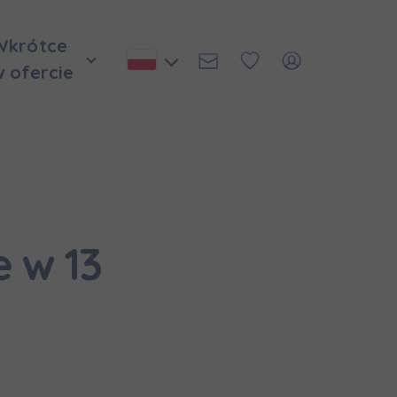
Wkrótce
w ofercie
 w 13