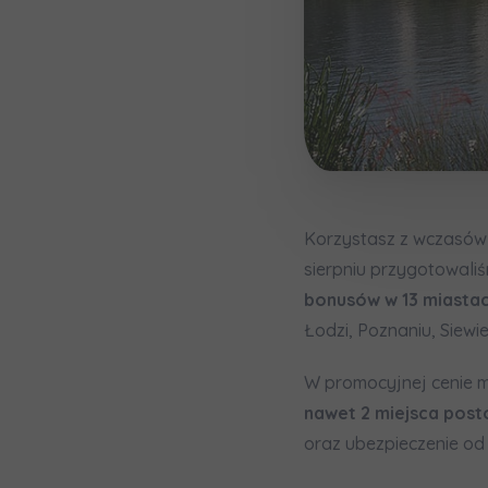
Wyraża
Wyraża
По
Wybierz 
ро
In
In
Ro
Ro
Да
Imię i nazw
ро
Wy
Wy
Ro
Ro
Ко
ро
Ka
Ka
E-mail
Ro
Ro
Korzystasz z wczasów t
Регламент н
sierpniu przygotowali
bonusów w 13 miasta
Łodzi, Poznaniu, Siewi
Zamawi
W promocyjnej cenie m
Wyraża
nawet 2 miejsca pos
oraz ubezpieczenie od
In
Ro