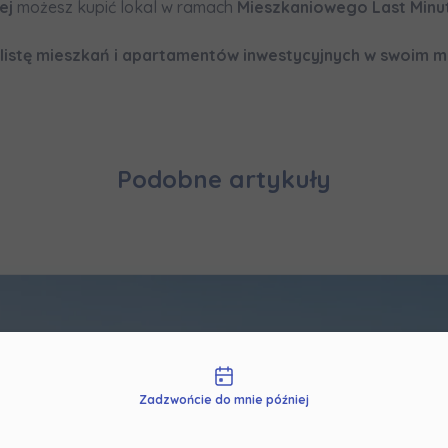
iej
możesz kupić lokal w ramach
Mieszkaniowego Last Minu
rażam zgodę na otrzymywanie informacji handlowych od
...
zwiń
listę mieszkań i apartamentów inwestycyjnych w swoim mi
żdej osobie przysługuje prawo dostępu do treści swoich
... *
zwiń
nia o nabyciu lub posiadaniu znacznego pakietu akcji pros
Podobne artykuły
je@murapol.pl
Skontaktuj się z nami
liwości kontaktu
Zadzwońcie do mnie później
nowny Użytkowniku!