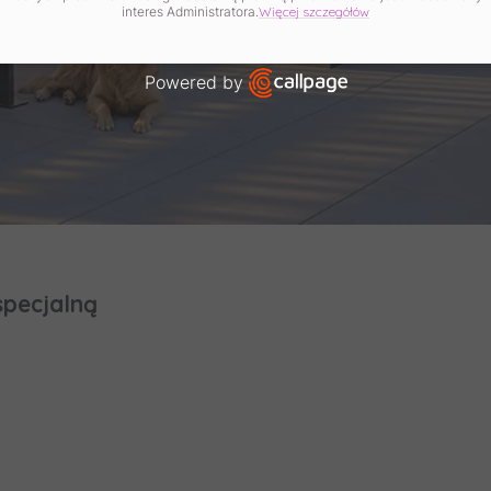
ingowych, które wynikają z prawnie uzasadnionych interes
interes Administratora.
Więcej szczegółów
owanych przez Administratora.
Powered by
 aktywności na naszej stronie mogą być także udostępnian
nym partnerom
.
Open link in new window
dane są współadministrowane przez
spółki z Grupy Kapitał
ol
. Więcej o tym jak przetwarzamy dane, wykorzystujemy co
 przysługują Ci prawa znajdziesz w
Polityce prywatności
.
specjalną