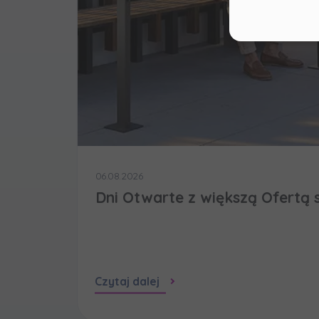
market
realiz
Dane o
zaufa
Twoje 
Murap
i jakie
06.08.2026
Dni Otwarte z większą Ofertą 
Czytaj dalej