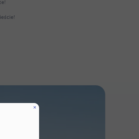
te!
eście!
zę wysyłać