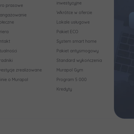
inwestycyjne
uro prasowe
Wkrótce w ofercie
angażowanie
ołeczne
Lokale usługowe
riera
Pakiet ECO
ntakt
System smart home
tualności
Pakiet antysmogowy
radniki
Standard wykończenia
westycje zrealizowane
Murapol Gym
inie o Murapol
Program 5 000
Kredyty