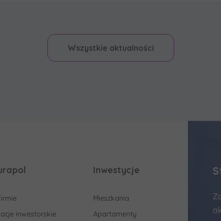
Wszystkie aktualności
S
urapol
Inwestycje
Za
firmie
Mieszkania
ak
lacje inwestorskie
Apartamenty