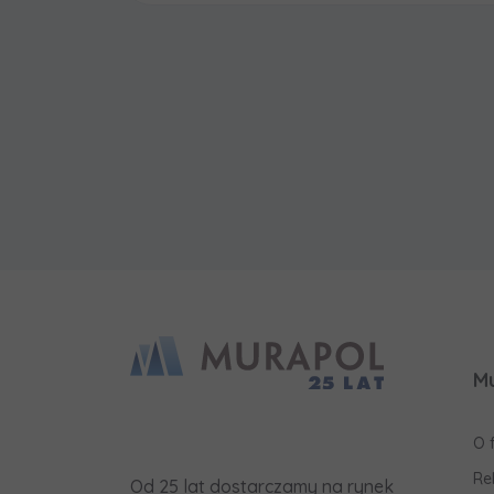
M
O 
Re
Od 25 lat dostarczamy na rynek