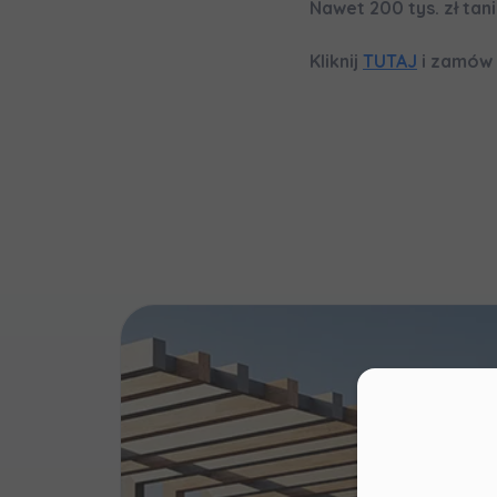
Nawet 200 tys. zł tan
Wy
Ro
Kliknij
TUTAJ
i zamów 
Ka
Ro
Zawiadomie
na
notyfikac
Moż
Sza