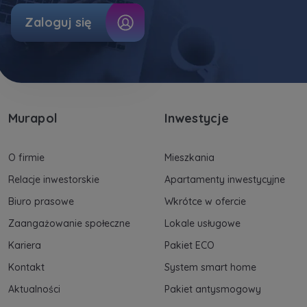
Dane o aktywności na naszej stronie mogą być
Zaloguj się
także udostępniane
zaufanym partnerom
.
Twoje dane są współadministrowane przez
spółki z Grupy Kapitałowej Murapol
. Więcej o
tym jak przetwarzamy dane, wykorzystujemy
cookies i jakie przysługują Ci prawa znajdziesz
Murapol
Inwestycje
w
Polityce prywatności
.
O firmie
Mieszkania
Relacje inwestorskie
Apartamenty inwestycyjne
Biuro prasowe
Wkrótce w ofercie
Zaangażowanie społeczne
Lokale usługowe
Kariera
Pakiet ECO
Kontakt
System smart home
Aktualności
Pakiet antysmogowy