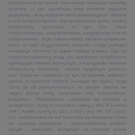
Przedstawione na stronie internetowej murapol.pl materiały
graficzne, w tym wizualizacje, mają charakter wyłącznie
poglądowy i służą wyłącznie celom prezentacyjnym. Ukazane
w nich modele budynków, zagospodarowania terenu, obiekty
infrastruktury technicznej (w tym m.in. stacje
transformatorowe, wiaty śmietnikowe, wentylatornie) oraz ich
umiejscowienie i bryła odzwierciedlają założenia projektowe
znane na dzień przygotowania materiału i mogą podlegać
niezbędnym zmianom na etapie realizacji projektu, stąd też
ostateczna parametry mogą ulec określonym modyfikacjom
wynikającym z kwestii technicznych, a w przypadku obiektów
infrastruktury technicznej również wytycznych gestorów
sieci. Docelowe nasadzenia (w tym ich gatunek, wielkość i
gęstość w momencie oddania inwestycji do użytku) mogą
różnić się od zaprezentowanych na obrazie. Zmianie nie
ulegną istotne cechy świadczenia oraz funkcjonalność
budynków. Przedstawione wizualizacje nie stanowią w
szczególności oferty w rozumieniu ustawy z dnia 23 kwietnia
1964 r. Kodeks cywilny (tj. Dz.U. z 2026 r. poz. 184, 507 z późn.
zm.). Wszelkie prawa do ww. materiałów są zastrzeżone. Prawa
do używania, kopiowania i rozpowszechniania wszelkich
danych i materiałów dostępnych na niniejszej stronie