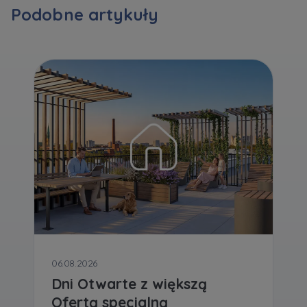
Podobne artykuły
Zawiadomienia o nabyciu lub posiadaniu znacznego
pakietu akcji proszę wysyłać na
notyfikacje@murapol.pl
Skontaktuj się z nami
06.08.2026
Dni Otwarte z większą
Ofertą specjalną