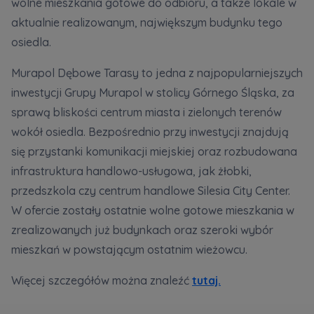
wolne mieszkania gotowe do odbioru, a także lokale w
Кожна особа має право отримати доступ до
E-mail
своїх персональних
... *
aktualnie realizowanym, największym budynku tego
Wyślij
Wyślij
розширити
osiedla.
Murapol Dębowe Tarasy to jedna z najpopularniejszych
Регламент надання електронних послуг товариством гк
Zamawiam obsługę w języku ukraińskim (Замовляю
inwestycji Grupy Murapol w stolicy Górnego Śląska, za
контакт українською мовою)
Murapol
sprawą bliskości centrum miasta i zielonych terenów
wokół osiedla. Bezpośrednio przy inwestycji znajdują
Wyrażam wszystkie zgody
się przystanki komunikacji miejskiej oraz rozbudowana
infrastruktura handlowo-usługowa, jak żłobki,
Informujemy, że w trosce o najwyższą jakość i
... *
Зв’яжіться з нами
przedszkola czy centrum handlowe Silesia City Center.
Rozwiń
W ofercie zostały ostatnie wolne gotowe mieszkania w
Wyrażam zgodę na otrzymywanie informacji
zrealizowanych już budynkach oraz szeroki wybór
handlowych od
...
Rozwiń
mieszkań w powstającym ostatnim wieżowcu.
Każdej osobie przysługuje prawo dostępu do
Więcej szczegółów można znaleźć
tutaj.
treści swoich
... *
Rozwiń