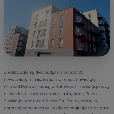
Dodatkowe pliki (.doc, .docx, .pdf)
Телефон
Wybierz miasto
Електронна пошта
Wyrażam wszystkie zgody
Wyrażam wszystkie zgody
Wybierz miasto
Informujemy, że w trosce o najwyższą jakość i
Informujemy, że w trosce o najwyższą jakość i
... *
... *
Rozwiń
Rozwiń
Imię i nazwisko
Надаю всі згоди
Wyrażam zgodę otrzymywanie informacji
Wyrażam zgodę otrzymywanie informacji
handlowych od
handlowych od
...
...
Zrealizowaliśmy dwa budynki z ponad 120
Повідомляємо, що для забезпечення найвищої
Rozwiń
Rozwiń
nowoczesnymi mieszkaniami w ramach inwestycji
якості
... *
Każdej osobie przysługuje prawo dostępu do
Każdej osobie przysługuje prawo dostępu do
Murapol Dębowe Tarasy w Katowicach. Inwestycja przy
розширити
Telefon
treści swoich
treści swoich
... *
... *
ul. Baildona - blisko centrum miasta, zieleni Parku
Даю згоду на отримання комерційної інформації
Rozwiń
Rozwiń
Śląskiego oraz galerii Silesia City Center, cieszy się
від
...
розширити
ogromną popularnością. W ofercie znajdują się ostatnie