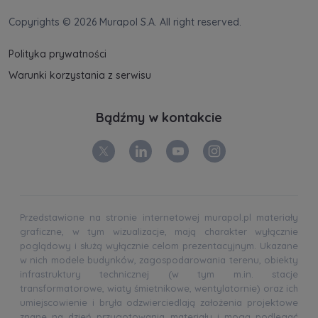
Copyrights © 2026 Murapol S.A. All right reserved.
Polityka prywatności
Warunki korzystania z serwisu
Bądźmy w kontakcie
Przedstawione na stronie internetowej murapol.pl materiały
graficzne, w tym wizualizacje, mają charakter wyłącznie
poglądowy i służą wyłącznie celom prezentacyjnym. Ukazane
w nich modele budynków, zagospodarowania terenu, obiekty
infrastruktury technicznej (w tym m.in. stacje
transformatorowe, wiaty śmietnikowe, wentylatornie) oraz ich
umiejscowienie i bryła odzwierciedlają założenia projektowe
znane na dzień przygotowania materiału i mogą podlegać