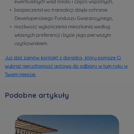
ewentualnych wad lokalu i części wspólnych,
bezpieczeństwo transakcji dzięki ochronie
Zawiadomienia o nabyciu lub posiadaniu znacznego
Deweloperskiego Funduszu Gwarancyjnego,
pakietu akcji proszę wysyłać na
możliwość wykończenia mieszkania według
notyfikacje@murapol.pl
własnych preferencji i bycie jego pierwszym
użytkownikiem.
Już dziś zamów kontakt z doradcą, który pomoże Ci
wybrać nieruchomość gotową do odbioru w tym roku w
Skontaktuj się z nami
Twoim mieście.
Podobne artykuły