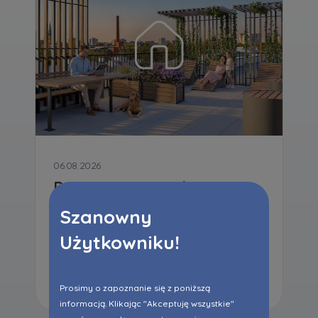
06.08.2026
Dni Otwarte z większą
Ofertą specjalną
Szanowny
Użytkowniku!
Czytaj dalej
Prosimy o zapoznanie się z poniższą
informacją. Klikając "Akceptuję wszystkie"