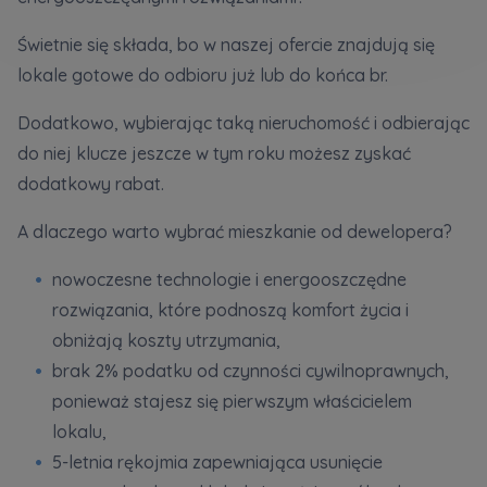
Кожна особа має право отримати доступ до
E-mail
своїх персональних
... *
Wyślij
Wyślij
Świetnie się składa, bo w naszej ofercie znajdują się
розширити
lokale gotowe do odbioru już lub do końca br.
Dodatkowo, wybierając taką nieruchomość i odbierając
Регламент надання електронних послуг товариством гк
Zamawiam obsługę w języku ukraińskim (Замовляю
do niej klucze jeszcze w tym roku możesz zyskać
контакт українською мовою)
Murapol
dodatkowy rabat.
Wyrażam wszystkie zgody
A dlaczego warto wybrać mieszkanie od dewelopera?
Informujemy, że w trosce o najwyższą jakość i
... *
Зв’яжіться з нами
nowoczesne technologie i energooszczędne
Rozwiń
rozwiązania, które podnoszą komfort życia i
Wyrażam zgodę na otrzymywanie informacji
obniżają koszty utrzymania,
handlowych od
...
brak 2% podatku od czynności cywilnoprawnych,
Rozwiń
ponieważ stajesz się pierwszym właścicielem
Każdej osobie przysługuje prawo dostępu do
lokalu,
treści swoich
... *
5-letnia rękojmia zapewniająca usunięcie
Rozwiń