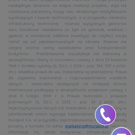
niezbędnym zmianom na etapie realizacji projektu, stąd też
ostateczna parametry mogą ulec określonym modyfikacjom
wynikającym z kwestii technicznych, a w przypadku obiektów
infrastruktury technicznej również wytycznych gestorów
sieci. Docelowe nasadzenia (w tym ich gatunek, wielkość i
gęstość w momencie oddania inwestycji do użytku) mogą
różnić się od zaprezentowanych na obrazie. Zmianie nie
ulegną istotne cechy świadczenia oraz funkcjonalność
budynków. Przedstawione wizualizacje nie stanowią w
szczególności oferty w rozumieniu ustawy z dnia 23 kwietnia
1964 r. Kodeks cywilny (tj. Dz.U. z 2026 r. poz. 184, 507 z późn.
zm.). Wszelkie prawa do ww. materiałów są zastrzeżone. Prawa
do używania, kopiowania i rozpowszechniania wszelkich
danych i materiałów dostępnych na niniejszej stronie
internetowej podlegają w szczególności przepisom ustawy z
dnia 4 lutego 1994 r. o Prawie autorskim i prawach
pokrewnych (tj. Dz.U. z 2025 r. poz. 24 z późn. zm.).
Wykorzystywanie danych lub materiałów z niniejszej strony w
jakichkolwiek celach wymaga każdorazowo pisemnej zgody
Murapol S.A. W przypadku zapotrzebowania na ww. materiały
prosimy o kontakt na adres:
marketing@murapol.pl
. Wiążące
informacje na temat budynków, infrastruktury oraz