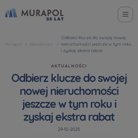
Temat
Imię i nazwisko
Imię i nazwisko
Вас зацікавила наша пропозиція? Заповніть бланк,
Odbierz klucze do swojej nowej
Murapol
Aktualności
nieruchomości jeszcze w tym roku
і наші консультанти нададуть Вам детальну
Zakup mieszkania | lokalu
i zyskaj ekstra rabat
інформацію з приводу наших квартир та
апартаментів інвестиційних у вибраному місті.
AKTUALNOŚCI
W jakiej sprawie się kontaktujesz
Telefon
Telefon
Odbierz klucze do swojej
Оберіть місто
nowej nieruchomości
Оберіть місто
jeszcze w tym roku i
E-mail
E-mail
zyskaj ekstra rabat
Ім’я та прізвище
Ulubione
Nie wybrano
29-10-2025
Wiadomość
Wiadomość