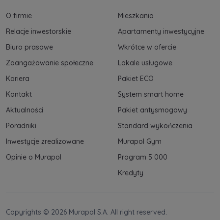
spółki z Grupy Kapitałowej Murapol
. Więcej o
O firmie
Mieszkania
tym jak przetwarzamy dane, wykorzystujemy
cookies i jakie przysługują Ci prawa znajdziesz
Relacje inwestorskie
Apartamenty inwestycyjne
w
Polityce prywatności
.
Biuro prasowe
Wkrótce w ofercie
Zaangażowanie społeczne
Lokale usługowe
Kariera
Pakiet ECO
Kontakt
System smart home
Aktualności
Pakiet antysmogowy
Poradniki
Standard wykończenia
Inwestycje zrealizowane
Murapol Gym
Opinie o Murapol
Program 5 000
Kredyty
Copyrights © 2026 Murapol S.A. All right reserved.