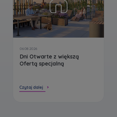
Zawiadomienia o nabyciu lub posiadaniu znacznego
pakietu akcji proszę wysyłać na
notyfikacje@murapol.pl
06.08.2026
Dni Otwarte z większą
Skontaktuj się z nami
Ofertą specjalną
Czytaj dalej