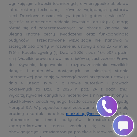
wynikającym z kwestii technicznych, a w przypadku obiektów
infrastruktury technicznej również wytycznych gestorów
sieci. Docelowe nasadzenia (w tym ich gatunek, wielkość i
gęstość w momencie oddania inwestycji do użytku) mogą
różnić się od zaprezentowanych na obrazie. Zmianie nie
ulegną istotne cechy świadczenia oraz funkcjonalność
budynków. Przedstawione wizualizacje nie stanowią w
szczególności oferty w rozumieniu ustawy z dnia 23 kwietnia
1964 r. Kodeks cywilny (tj. Dz.U. z 2026 r. poz. 184, 507 z późn.
zm.). Wszelkie prawa do ww. materiałów są zastrzeżone. Prawa
do używania, kopiowania i rozpowszechniania wszelkich
danych i materiałów dostępnych na niniejszej stronie
internetowej podlegają w szczególności przepisom ustawy z
dnia 4 lutego 1994 r. o Prawie autorskim i prawach
pokrewnych (tj. Dz.U. z 2025 r. poz. 24 z późn. zm.).
Wykorzystywanie danych lub materiałów z niniejszej strony w
jakichkolwiek celach wymaga każdorazowo pisemnej zgody
Murapol S.A. W przypadku zapotrzebowania na ww. materiały
prosimy o kontakt na adres:
marketing@murapol.pl
. Wiążące
informacje na temat budynków, infrastruktury oraz
zagospodarowania terenu znajdują się w aktualnie
obowiązującym i zatwierdzonym projekcie budowlanym oraz