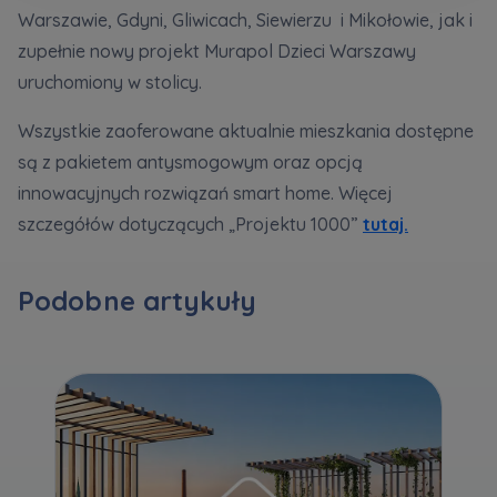
Кожна особа має право отримати доступ до
E-mail
Warszawie, Gdyni, Gliwicach, Siewierzu i Mikołowie, jak i
своїх персональних
... *
Wyślij
Wyślij
zupełnie nowy projekt Murapol Dzieci Warszawy
розширити
uruchomiony w stolicy.
Wszystkie zaoferowane aktualnie mieszkania dostępne
Регламент надання електронних послуг товариством гк
Zamawiam obsługę w języku ukraińskim (Замовляю
są z pakietem antysmogowym oraz opcją
контакт українською мовою)
Murapol
innowacyjnych rozwiązań smart home. Więcej
szczegółów dotyczących „Projektu 1000”
tutaj.
Wyrażam wszystkie zgody
Informujemy, że w trosce o najwyższą jakość i
... *
Зв’яжіться з нами
Podobne artykuły
Rozwiń
Wyrażam zgodę na otrzymywanie informacji
handlowych od
...
Rozwiń
Każdej osobie przysługuje prawo dostępu do
treści swoich
... *
Rozwiń