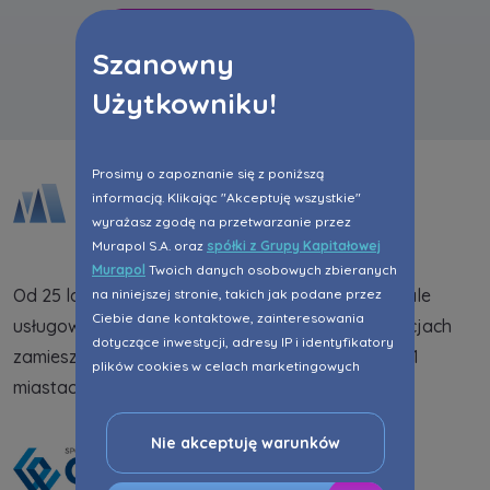
Wszystkie aktualności
Szanowny
Użytkowniku!
Prosimy o zapoznanie się z poniższą
informacją. Klikając "Akceptuję wszystkie"
wyrażasz zgodę na przetwarzanie przez
Murapol S.A. oraz
spółki z Grupy Kapitałowej
Murapol
Twoich danych osobowych zbieranych
Od 25 lat dostarczamy na rynek mieszkania i lokale
na niniejszej stronie, takich jak podane przez
Ciebie dane kontaktowe, zainteresowania
usługowe. Dotychczas w zrealizowanych inwestycjach
dotyczące inwestycji, adresy IP i identyfikatory
zamieszkało 108,7 tys. osób. Jesteśmy obecni w 21
plików cookies w celach marketingowych
miastach na terenie całego kraju.
polegających na dopasowaniu treści reklamy
do Twoich potrzeb, w tym w oparciu o
profilowanie. Oczywiście, możesz nie wyrazić
Nie akceptuję warunków
przedmiotowej zgody klikając ”Nie akceptuję
warunków”.