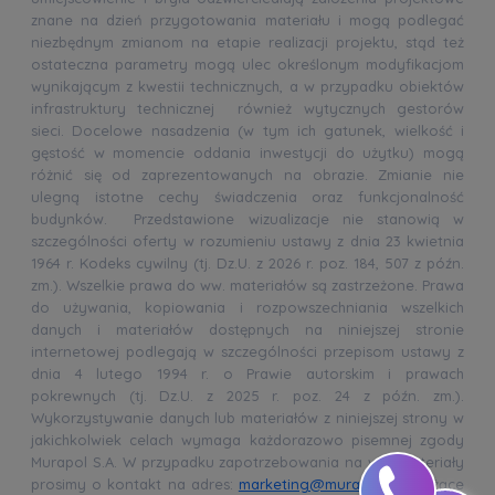
znane na dzień przygotowania materiału i mogą podlegać
niezbędnym zmianom na etapie realizacji projektu, stąd też
ostateczna parametry mogą ulec określonym modyfikacjom
wynikającym z kwestii technicznych, a w przypadku obiektów
infrastruktury technicznej również wytycznych gestorów
sieci. Docelowe nasadzenia (w tym ich gatunek, wielkość i
gęstość w momencie oddania inwestycji do użytku) mogą
różnić się od zaprezentowanych na obrazie. Zmianie nie
ulegną istotne cechy świadczenia oraz funkcjonalność
budynków. Przedstawione wizualizacje nie stanowią w
szczególności oferty w rozumieniu ustawy z dnia 23 kwietnia
1964 r. Kodeks cywilny (tj. Dz.U. z 2026 r. poz. 184, 507 z późn.
zm.). Wszelkie prawa do ww. materiałów są zastrzeżone. Prawa
do używania, kopiowania i rozpowszechniania wszelkich
danych i materiałów dostępnych na niniejszej stronie
internetowej podlegają w szczególności przepisom ustawy z
dnia 4 lutego 1994 r. o Prawie autorskim i prawach
pokrewnych (tj. Dz.U. z 2025 r. poz. 24 z późn. zm.).
Wykorzystywanie danych lub materiałów z niniejszej strony w
jakichkolwiek celach wymaga każdorazowo pisemnej zgody
Murapol S.A. W przypadku zapotrzebowania na ww. materiały
prosimy o kontakt na adres:
marketing@murapol.pl
. Wiążące