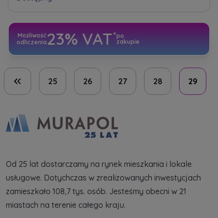
Dodatkowe pliki (.doc, .docx, .pdf)
Телефон
23%
VAT
Możliwość
po
zakupie
odliczenia
Wybierz miasto
Електронна пошта
Wyrażam wszystkie zgody
Wyrażam wszystkie zgody
25
26
27
28
29
Pierwsza strona
Wybierz miasto
Informujemy, że w trosce o najwyższą jakość i
Informujemy, że w trosce o najwyższą jakość i
... *
... *
Rozwiń
Rozwiń
Imię i nazwisko
Надаю всі згоди
Wyrażam zgodę otrzymywanie informacji
Wyrażam zgodę otrzymywanie informacji
handlowych od
handlowych od
...
...
Повідомляємо, що для забезпечення найвищої
Rozwiń
Rozwiń
якості
... *
Od 25 lat dostarczamy na rynek mieszkania i lokale
Każdej osobie przysługuje prawo dostępu do
Każdej osobie przysługuje prawo dostępu do
розширити
Telefon
treści swoich
treści swoich
... *
... *
usługowe. Dotychczas w zrealizowanych inwestycjach
Даю згоду на отримання комерційної інформації
Rozwiń
Rozwiń
zamieszkało 108,7 tys. osób. Jesteśmy obecni w 21
від
...
miastach na terenie całego kraju.
розширити