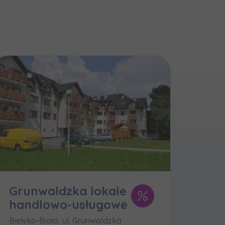
и нададуть
Grunwaldzka lokale
handlowo-usługowe
k
Bielsko-Biała, ul. Grunwaldzka