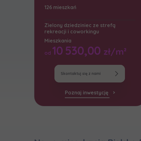
Надаю в
Wybierz m
126 mieszkań
Proszę
Wyraża
Wyraża
По
Wybierz 
ро
Zamawi
In
In
Zielony dziedziniec ze strefą
Ro
Ro
rekreacji i coworkingu
Да
Imię i nazw
Wyraża
ро
Mieszkania
Wy
Wy
10 530,00
zł/m²
Ro
Ro
Ко
od
In
ро
Ro
Ka
Ka
E-mail
Ro
Ro
Wy
Skontaktuj się z nami
Регламент н
Ro
Ka
Poznaj inwestycję
Ro
Zamawi
Wyraża
In
Ro