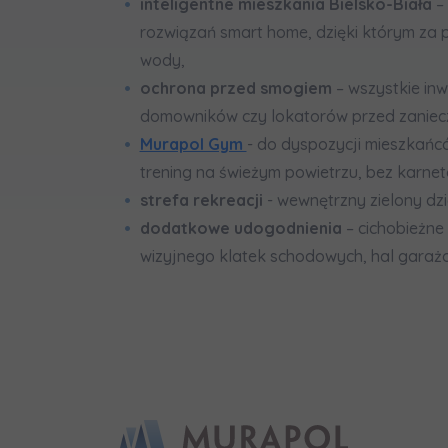
inteligentne mieszkania Bielsko-Biała
–
rozwiązań smart home, dzięki którym za 
wody,
ochrona przed smogiem
– wszystkie in
domowników czy lokatorów przed zanieczy
Murapol Gym
- do dyspozycji mieszkańc
trening na świeżym powietrzu, bez karnet
strefa rekreacji
- wewnętrzny zielony dzi
dodatkowe udogodnienia
– cichobieżne
wizyjnego klatek schodowych, hal garaż