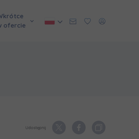
Wkrótce
w ofercie
Udostępnij