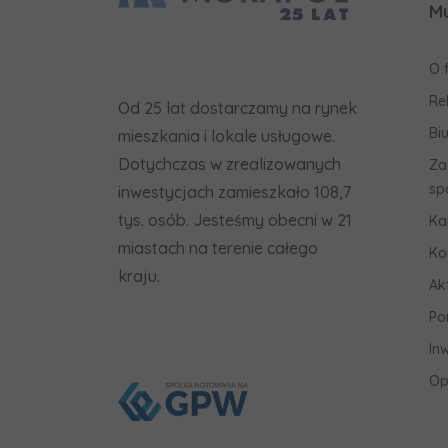
M
O 
Re
Od 25 lat dostarczamy na rynek
Bi
mieszkania i lokale usługowe.
Dotychczas w zrealizowanych
Za
sp
inwestycjach zamieszkało 108,7
tys. osób. Jesteśmy obecni w 21
Ka
miastach na terenie całego
Ko
kraju.
Ak
Po
In
Op