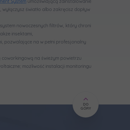
ent System
umożliwiającą zainstalowanie
 wyłączysz światło albo zakręcisz dopływ
i system nowoczesnych filtrów, który chroni
akże insektami,
i, pozwalające na w pełni profesjonalny
efą coworkingową na świeżym powietrzu
oltaiczne; możliwość instalacji monitoringu
DO
GÓRY