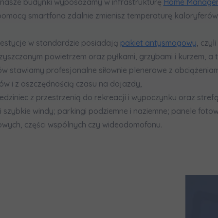
 nasze budynki wyposażamy w infrastrukturę
Home Managem
pomocą smartfona zdalnie zmienisz temperaturę kaloryferów,
westycje w standardzie posiadają
pakiet antysmogowy
, czyl
szczonym powietrzem oraz pyłkami, grzybami i kurzem, a t
ów stawiamy profesjonalne siłownie plenerowe z obciążeniam
ów i z oszczędnością czasu na dojazdy,
edziniec z przestrzenią do rekreacji i wypoczynku oraz str
 i szybkie windy; parkingi podziemne i naziemne; panele fotow
owych, części wspólnych czy wideodomofonu.