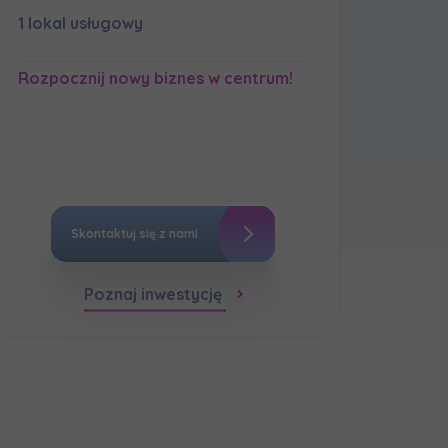
1 lokal usługowy
мовою)
Rozpocznij nowy biznes w centrum!
Skontaktuj się z nami
Poznaj inwestycję
мовою)