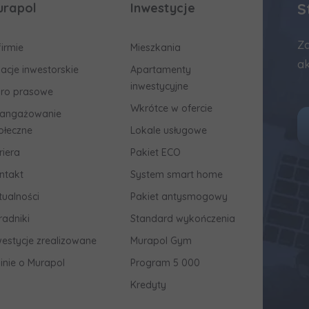
S
urapol
Inwestycje
Za
firmie
Mieszkania
ak
lacje inwestorskie
Apartamenty
inwestycyjne
uro prasowe
Wkrótce w ofercie
angażowanie
ołeczne
Lokale usługowe
riera
Pakiet ECO
ntakt
System smart home
tualności
Pakiet antysmogowy
radniki
Standard wykończenia
westycje zrealizowane
Murapol Gym
inie o Murapol
Program 5 000
Kredyty